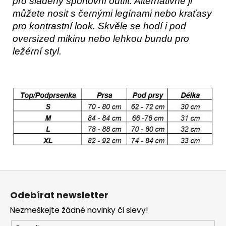
pro sladěný sportovní outfit. Alternativně ji
můžete nosit s černými legínami nebo kraťasy
pro kontrastní look. Skvěle se hodí i pod
oversized mikinu nebo lehkou bundu pro
ležérní styl.
Z
á
Odebírat newsletter
p
Nezmeškejte žádné novinky či slevy!
a