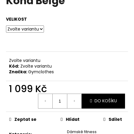
Kona Beige
č
z
u
5
j
hvězdiček.
VELIKOST
e
m
e
Zvolte variantu
Kód:
Zvolte variantu
Značka:
Gymclothes
1 099 Kč
Měrná
DO KOŠÍKU
cena:
Zeptat se
Hlídat
Sdílet
Dámské fitness