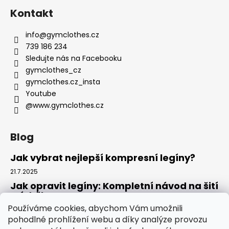
Kontakt
info
@
gymclothes.cz
739 186 234
Sledujte nás na Facebooku
gymclothes_cz
gymclothes.cz_insta
Youtube
@www.gymclothes.cz
Blog
Jak vybrat nejlepší kompresní legíny?
21.7.2025
Jak opravit legíny: Kompletní návod na šití
a údržbu
Používáme cookies, abychom Vám umožnili
14.7.2025
pohodlné prohlížení webu a díky analýze provozu
Kde koupit legíny: Komplexní návod pro