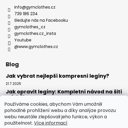
info
@
gymclothes.cz
739 186 234
Sledujte nás na Facebooku
gymclothes_cz
gymclothes.cz_insta
Youtube
@www.gymclothes.cz
Blog
Jak vybrat nejlepší kompresní legíny?
21.7.2025
Jak opravit legíny: Kompletní návod na šití
a údržbu
Používáme cookies, abychom Vám umožnili
14.7.2025
pohodlné prohlížení webu a díky analýze provozu
Kde koupit legíny: Komplexní návod pro
webu neustále zlepšovali jeho funkce, výkon a
rok 2025
použitelnost.
Více informací
4.7.2025