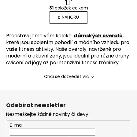
t
O
r
81
položek celkem
v
á
NAHORU
l
n
k
á
o
d
Představujeme vám kolekci
dámských overalů
,
v
a
á
které jsou spojením pohodlí a módního vzhledu pro
c
n
vaše fitness aktivity. Naše overaly, navržené pro
í
í
moderní a aktivní ženy, jsou ideální pro různé druhy
p
cvičení od jógy až po intenzivní fitness tréninky.
r
v
Chci se dozvědět víc
k
y
v
Z
ý
á
Odebírat newsletter
p
p
i
Nezmeškejte žádné novinky či slevy!
a
s
t
u
E-mail
í