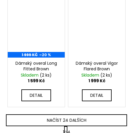
1 999 KČ
–20 %
Dámský overal Long
Dámský overal Vigor
Fitted Brown
Flared Brown
Skladem
(2 ks)
Skladem
(2 ks)
1 599 Kč
1 999 Kč
DETAIL
DETAIL
NAČÍST 24 DALŠÍCH
S
1
4