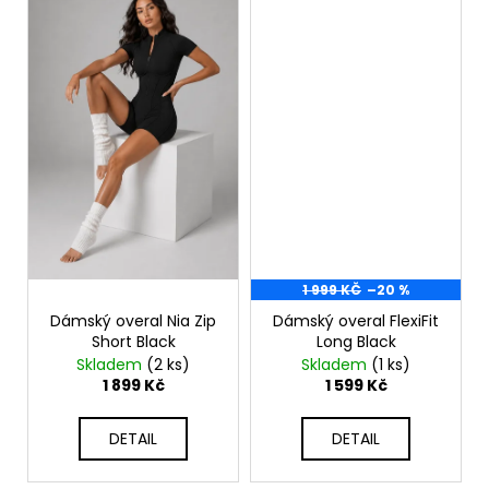
1 999 KČ
–20 %
Dámský overal Nia Zip
Dámský overal FlexiFit
Short Black
Long Black
Skladem
(2 ks)
Skladem
(1 ks)
1 899 Kč
1 599 Kč
DETAIL
DETAIL