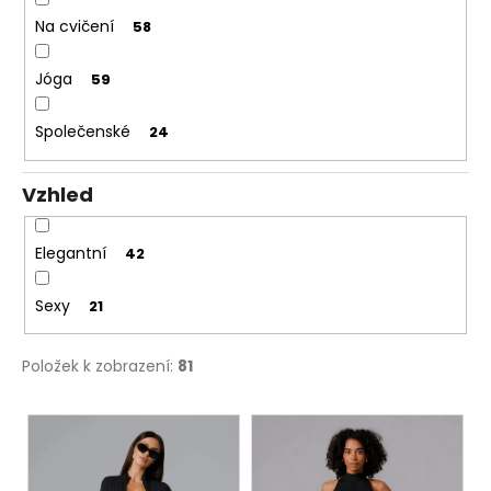
Na cvičení
58
Jóga
59
Společenské
24
Vzhled
Elegantní
42
Sexy
21
Položek k zobrazení:
81
V
ý
p