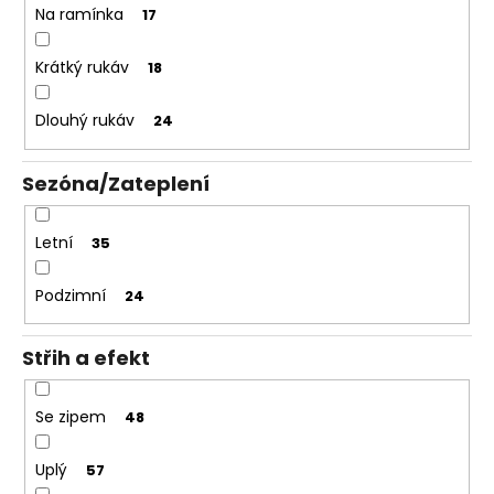
Na ramínka
17
Krátký rukáv
18
Dlouhý rukáv
24
Sezóna/Zateplení
Letní
35
Podzimní
24
Střih a efekt
Se zipem
48
Uplý
57