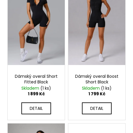
i
s
p
r
o
d
u
k
t
ů
Dámský overal Short
Dámský overal Boost
Fitted Black
Short Black
Skladem
(1 ks)
Skladem
(1 ks)
1 899 Kč
1 799 Kč
DETAIL
DETAIL