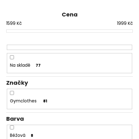
e
a
n
Cena
j
í
í
1599
Kč
1999
Kč
p
t
r
?
o
d
u
Na skladě
77
k
HLEDAT
t
Značky
ů
D
Gymclothes
81
o
p
Barva
o
r
u
Béžová
8