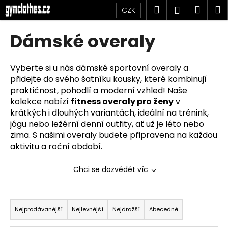
K
Přejít
Hledat
Náku
M
Přihlášen
CZK
na
o
obsah
Zpět
Zpět
košík
š
Dámské overaly
í
C
k
o
Vyberte si u nás dámské sportovní overaly a
přidejte do svého šatníku kousky, které kombinují
p
praktičnost, pohodlí a moderní vzhled! Naše
o
kolekce nabízí
fitness overaly pro ženy
v
t
krátkých i dlouhých variantách, ideální na trénink,
ř
jógu nebo ležérní denní outfity, ať už je léto nebo
e
zima. S našimi overaly budete připravena na každou
b
aktivitu a roční období.
u
Chci se dozvědět víc
j
e
Ř
t
a
Nejprodávanější
Nejlevnější
Nejdražší
Abecedně
e
z
n