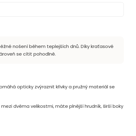
i běžné nošení během teplejších dnů. Díky kraťasové
roveň se cítit pohodlně.
omáhá opticky zvýraznit křivky a pružný materiál se
mezi dvěma velikostmi, máte plnější hrudník, širší boky