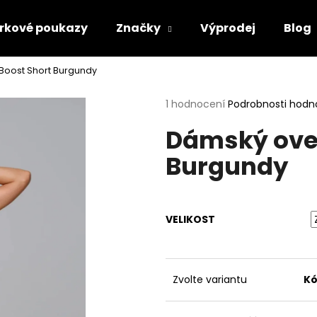
rkové poukazy
Značky
Výprodej
Blog
Boost Short Burgundy
Co potřebujete najít?
Průměrné
1 hodnocení
Podrobnosti hodn
hodnocení
Dámský over
produktu
HLEDAT
je
Burgundy
5,0
z
5
Doporučujeme
hvězdiček.
VELIKOST
Zvolte variantu
Kó