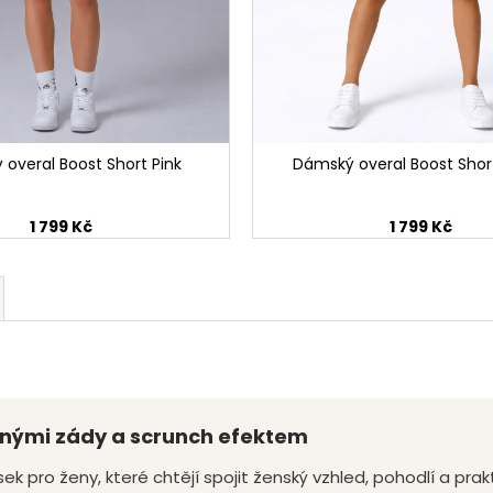
overal Boost Short Pink
Dámský overal Boost Shor
1 799 Kč
1 799 Kč
řenými zády a scrunch efektem
 pro ženy, které chtějí spojit ženský vzhled, pohodlí a prakti