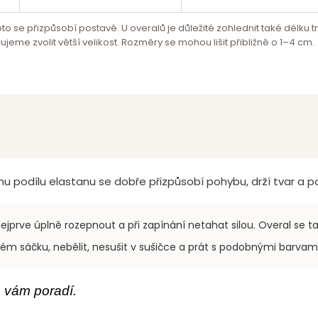
o se přizpůsobí postavě. U overalů je důležité zohlednit také délku t
jeme zvolit větší velikost. Rozměry se mohou lišit přibližně o 1–4 cm.
ímu podílu elastanu se dobře přizpůsobí pohybu, drží tvar a 
ejprve úplně rozepnout a při zapínání netahat silou. Overal se t
m sáčku, nebělit, nesušit v sušičce a prát s podobnými barvami
 vám poradí.