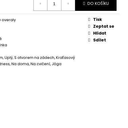
DO KOŠÍKU
Tisk
 overaly
Zeptat se
Hlídat
é
Sdílet
ínka
em
,
Uplý
,
S otvorem na zádech
,
Kraťasový
itness
,
Na doma
,
Na cvičení
,
Jóga