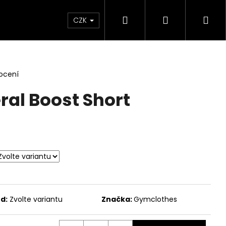
Hledat
Přihlášení
Ná
CZK
koš
ocení
al Boost Short
d:
Zvolte variantu
Značka:
Gymclothes