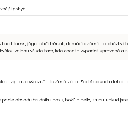
zivnější pohyb
al
na fitness, jógu, lehčí trénink, domácí cvičení, procházky 
skvělou volbou všude tam, kde chcete vypadat upraveně a zá
áček se zipem a výrazně otevřená záda. Zadní scrunch detail p
odle obvodu hrudníku, pasu, boků a délky trupu. Pokud jste 