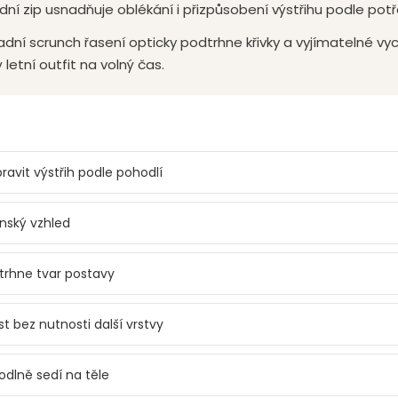
ední zip usnadňuje oblékání i přizpůsobení výstřihu podle potř
dní scrunch řasení opticky podtrhne křivky a vyjímatelné vyc
ý letní outfit na volný čas.
avit výstřih podle pohodlí
enský vzhled
dtrhne tvar postavy
st bez nutnosti další vrstvy
dlně sedí na těle