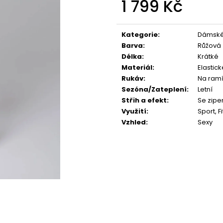
1 799 Kč
Měrná
cena:
Kategorie
:
Dámské
Barva
:
Růžová
Délka
:
Krátké
Materiál
:
Elastick
Rukáv
:
Na ram
Sezóna/Zateplení
:
Letní
Střih a efekt
:
Se zip
Využití
:
Sport
,
F
Vzhled
:
Sexy