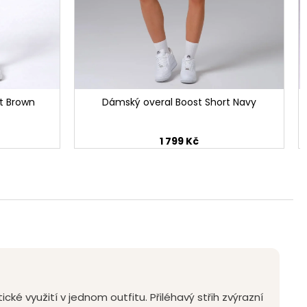
t Brown
Dámský overal Boost Short Navy
1 799 Kč
cké využití v jednom outfitu. Přiléhavý střih zvýrazní