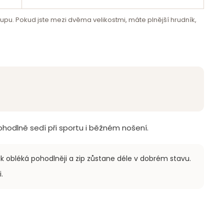
rupu. Pokud jste mezi dvěma velikostmi, máte plnější hrudník,
pohodlně sedí při sportu i běžném nošení.
ak obléká pohodlněji a zip zůstane déle v dobrém stavu.
.