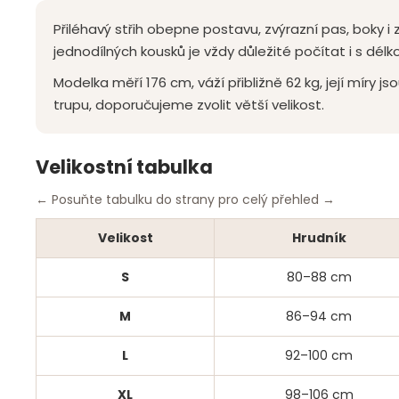
Přiléhavý střih obepne postavu, zvýrazní pas, boky i
jednodílných kousků je vždy důležité počítat i s délk
Modelka měří 176 cm, váží přibližně 62 kg, její míry 
trupu, doporučujeme zvolit větší velikost.
Velikostní tabulka
← Posuňte tabulku do strany pro celý přehled →
Velikost
Hrudník
S
80–88 cm
M
86–94 cm
L
92–100 cm
XL
98–106 cm