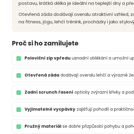
postavu, krátká délka je ideální na teplejší dny a př
Otevřená záda dodávají overalu atraktivní vzhled, za
na fitness, jógu, lehčí trénink, procházky i jako stylov
Proč si ho zamilujete
Poloviční zip vpředu
usnadní oblékání a umožní upr
✓
Otevřená záda
dodávají overalu lehčí a výrazně ž
✓
Zadní scrunch řasení
opticky zvýrazní křivky a po
✓
Vyjímatelné vycpávky
zajišťují pohodlí a praktično
✓
Pružný materiál
se dobře přizpůsobí pohybu a poho
✓