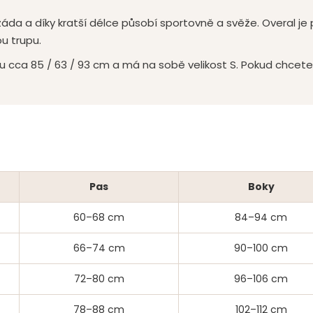
 záda a díky kratší délce působí sportovně a svěže. Overal je
ou trupu.
jsou cca 85 / 63 / 93 cm a má na sobě velikost S. Pokud chcet
Pas
Boky
60–68 cm
84–94 cm
66–74 cm
90–100 cm
72–80 cm
96–106 cm
78–88 cm
102–112 cm