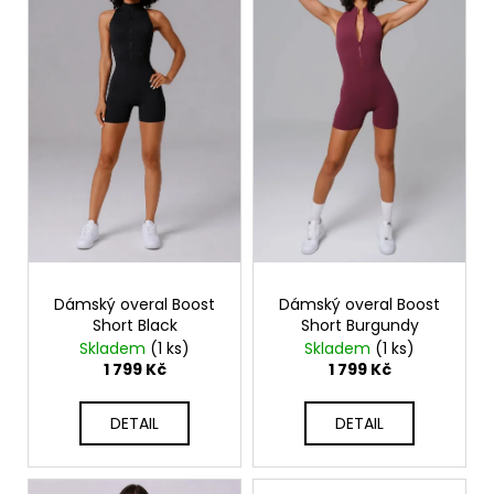
p
i
s
p
r
o
d
u
k
t
ů
Dámský overal Boost
Dámský overal Boost
Short Black
Short Burgundy
Skladem
(1 ks)
Skladem
(1 ks)
1 799 Kč
1 799 Kč
DETAIL
DETAIL