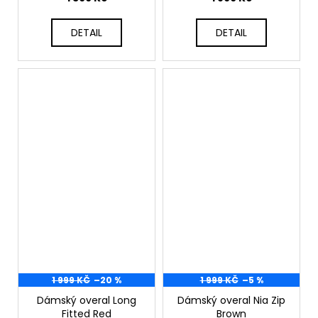
DETAIL
DETAIL
1 999 KČ
–20 %
1 999 KČ
–5 %
Dámský overal Long
Dámský overal Nia Zip
Fitted Red
Brown