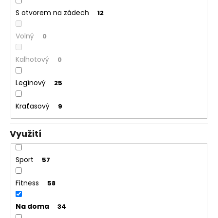
S otvorem na zádech
12
Volný
0
Kalhotový
0
Legínový
25
Kraťasový
9
Využití
Sport
57
Fitness
58
Na doma
34