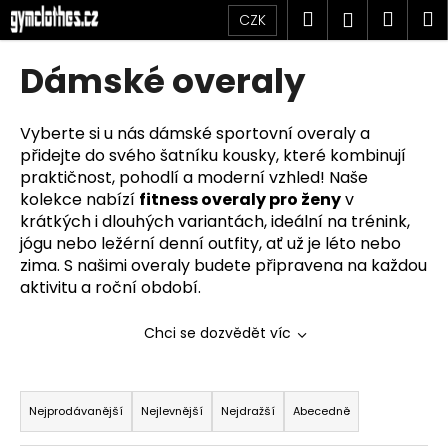
K
Přejít
Hledat
Náku
M
Přihlášen
CZK
na
o
obsah
Zpět
Zpět
košík
š
Dámské overaly
í
C
k
o
Vyberte si u nás dámské sportovní overaly a
přidejte do svého šatníku kousky, které kombinují
p
praktičnost, pohodlí a moderní vzhled! Naše
o
kolekce nabízí
fitness overaly pro ženy
v
t
krátkých i dlouhých variantách, ideální na trénink,
ř
jógu nebo ležérní denní outfity, ať už je léto nebo
e
zima. S našimi overaly budete připravena na každou
b
aktivitu a roční období.
u
Chci se dozvědět víc
j
e
Ř
t
a
Nejprodávanější
Nejlevnější
Nejdražší
Abecedně
e
z
n