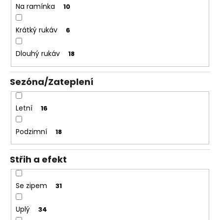
Na ramínka
10
Krátký rukáv
6
Dlouhý rukáv
18
Sezóna/Zateplení
Letní
16
Podzimní
18
Střih a efekt
Se zipem
31
Uplý
34