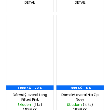
DETAIL
DETAIL
1 999 KČ
–20 %
1 999 KČ
–5 %
Dámský overal Long
Dámský overal Nia Zip
Fitted Pink
Navy
Skladem
(1 ks)
Skladem
(4 ks)
1 599 Kč
1 899 Kč