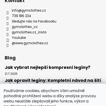
Kontakt
info
@
gymclothes.cz
739 186 234
Sledujte nás na Facebooku
gymclothes_cz
gymclothes.cz_insta
Youtube
@www.gymclothes.cz
Blog
Jak vybrat nejlepší kompresní legíny?
21.7.2025
Jak opravit legíny: Kompletní návod na šití
a údržbu
Používáme cookies, abychom Vám umožnili
14.7.2025
pohodlné prohlížení webu a díky analýze provozu
Kde koupit legíny: Komplexní návod pro
webu neustále zlepšovali jeho funkce, výkon a
rok 2025