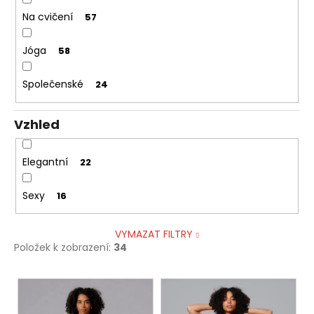
Na cvičení
57
Jóga
58
Společenské
24
Vzhled
Elegantní
22
Sexy
16
VYMAZAT FILTRY
Položek k zobrazení:
34
V
ý