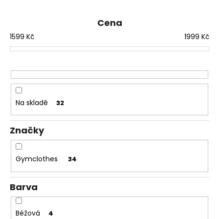
e
a
n
Cena
j
í
í
1599
Kč
1999
Kč
p
t
r
?
o
d
u
Na skladě
32
k
HLEDAT
t
Značky
ů
D
Gymclothes
34
o
p
Barva
o
r
u
Béžová
4