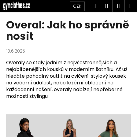
K
Přejít
Hledat
Náku
M
Přihlášen
CZK
na
o
obsah
Zpět
Zpět
košík
š
Overal: Jak ho správně
í
C
nosit
k
o
p
10.6.2025
o
Overaly se staly jedním z nejvšestrannějších a
t
nejoblíbenějších kousků v moderním šatníku. Ať už
ř
hledáte pohodlný outfit na cvičení, stylový kousek
e
na večerní událost, nebo ležérní oblečení na
b
každodenní nošení, overaly nabízejí nepřeberné
u
možnosti stylingu.
j
e
t
e
n