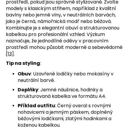
prostředí, pokud jsou správně stylizované. Zvolte
modely s klasickým střihem, například z kvalitní
bavlny nebo jemné vlny, v neutrálních barvách,
jako je černá, námořnická modř nebo béžová.
Kombinujte je s elegantní obuví a strukturovanou
kabelkou pro profesionální vzhled. Výzkum
naznačuje, že jednodílné oděvy v pracovním
prostředí mohou působit moderně a sebevědomě
[13]
.
Tip na styling
:
Obuv
: Uzavřené lodičky nebo mokasíny v
neutrální barvě.
Doplňky
: Jemné náušnice, hodinky a
strukturovaná kabelka ve formátu A4.
Příklad outfitu
: Černý overal s rovnými
nohavicemi a jemným páskem, doplněný
béžovými lodičkami, zlatými hodinkami a
koženou kabelkou.