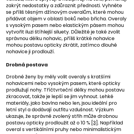
zakrýt nedostatky a zdůraznit přednosti. Vyhněte
se příliš těsným džínovým overalům, které mohou
přidávat objem v oblasti boků nebo břicha. Overaly
s vysokým pasem nebo elastickým pásem mohou
vytvořit iluzi štíhlejší siluety. Důležité je také zvolit
správnou délku nohavic, příliš krátké nohavice
mohou postavu opticky zkrátit, zatímco dlouhé
nohavice ji prodlouží.
Drobná postava
Drobné ženy by měly volit overaly s kratšími
nohavicemi nebo vysokým pasem, které opticky
prodlužují nohy. Tříčtvrteční délky mohou postavu
zkracovat, takže je lepší se jim vyhnout. Lehké
materiály, jako bavlna nebo len, jsou ideální pro
letní styl a dodávají outfitu vzdušnost. Výzkum
ukazuje, že správně zvolený střih může drobnou
postavu opticky prodloužit až o 10 %
[3]
. Například
overal s vertikálními pruhy nebo minimalistickým