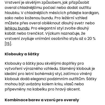
Vrstvení je skvělým způsobem, jak přizpůsobit
overal chladnějšímu počasí nebo dodat outfitu
hloubku. V chladnějších měsících přidejte kardigan,
sako nebo koženou bundu. Pro ležérní vzhled
můžete přes overal obléknout dlouhý svetr nebo
lehkou bundu
. Pro elegantní styl zvolte dlouhý
kabát nebo trenčkot. Výzkum naznačuje, že
vrstvení zvyšuje vnímání osobního stylu až o 20 %
[15]
.
Klobouky a šátky
Klobouky a šátky jsou skvělými doplňky pro
vytvoření výrazného vzhledu. Slaměný klobouk je
ideální pro letní bohémský styl, zatímco vlněný
klobouk dodá eleganci podzimním outfitům. Šátky
mohou být uvázány kolem krku, vlasů nebo
připevněny na kabelku pro hravý akcent.
Kombinace barev a vzorů pro overaly