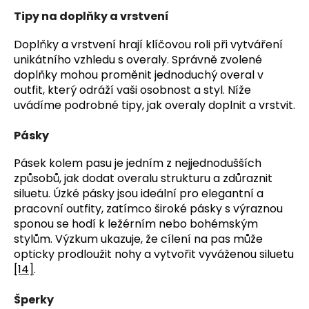
Tipy na doplňky a vrstvení
Doplňky a vrstvení hrají klíčovou roli při vytváření
unikátního vzhledu s overaly. Správně zvolené
doplňky mohou proměnit jednoduchý overal v
outfit, který odráží vaši osobnost a styl. Níže
uvádíme podrobné tipy, jak overaly doplnit a vrstvit.
Pásky
Pásek kolem pasu je jedním z nejjednodušších
způsobů, jak dodat overalu strukturu a zdůraznit
siluetu. Úzké pásky jsou ideální pro elegantní a
pracovní outfity, zatímco široké pásky s výraznou
sponou se hodí k ležérním nebo bohémským
stylům. Výzkum ukazuje, že cílení na pas může
opticky prodloužit nohy a vytvořit vyváženou siluetu
[14]
.
Šperky