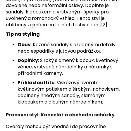
dovolené nebo neformální oslavy. Doplňte je
sandály, kloboukem a vrstvenými šperky pro
uvolněný a romantický vzhled. Tento styl je
oblíbený zejména na letních festivalech
[12]
.
Tip na styling
:
Obuv
: Kožené sandály s ozdobnými detaily
nebo espadrilky s jutovou podrážkou.
Doplňky
: Široký slaměný klobouk, květinový
věnec, vrstvené náhrdelníky a náramky s
přírodními kameny.
Příklad outfitu
: Viskózový overal s
květinovým potiskem a širokými nohavicemi,
doplněný hnědými sandály, slaměným
kloboukem a dlouhým náhrdelníkem.
Pracovní styl: Kancelář a obchodní schůzky
Overaly mohou být vhodné i do pracovního