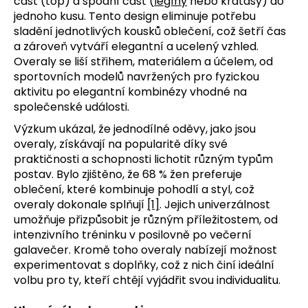
část (top) a spodní část (
legíny
nebo kraťasy) do
jednoho kusu. Tento design eliminuje potřebu
sladění jednotlivých kousků oblečení, což šetří čas
a zároveň vytváří elegantní a ucelený vzhled.
Overaly se liší střihem, materiálem a účelem, od
sportovních modelů navržených pro fyzickou
aktivitu po elegantní kombinézy vhodné na
společenské události.
Výzkum ukázal, že jednodílné oděvy, jako jsou
overaly, získávají na popularitě díky své
praktičnosti a schopnosti lichotit různým typům
postav. Bylo zjištěno, že 68 % žen preferuje
oblečení, které kombinuje pohodlí a styl, což
overaly dokonale splňují
[1]
. Jejich univerzálnost
umožňuje přizpůsobit je různým příležitostem, od
intenzivního tréninku v posilovně po večerní
galavečer. Kromě toho overaly nabízejí možnost
experimentovat s doplňky, což z nich činí ideální
volbu pro ty, kteří chtějí vyjádřit svou individualitu.