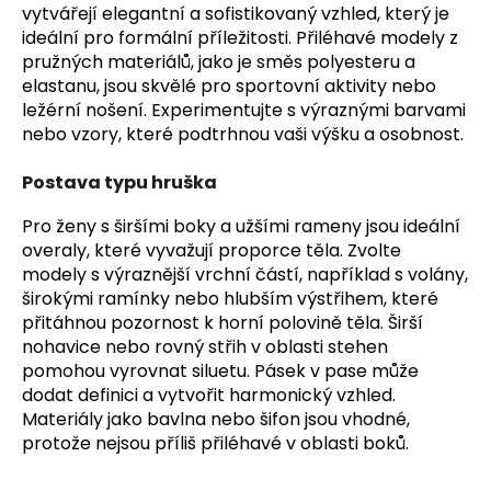
vytvářejí elegantní a sofistikovaný vzhled, který je
ideální pro formální příležitosti. Přiléhavé modely z
pružných materiálů, jako je směs polyesteru a
elastanu, jsou skvělé pro sportovní aktivity nebo
ležérní nošení. Experimentujte s výraznými barvami
nebo vzory, které podtrhnou vaši výšku a osobnost.
Postava typu hruška
Pro ženy s širšími boky a užšími rameny jsou ideální
overaly, které vyvažují proporce těla. Zvolte
modely s výraznější vrchní částí, například s volány,
širokými ramínky nebo hlubším výstřihem, které
přitáhnou pozornost k horní polovině těla. Širší
nohavice nebo rovný střih v oblasti stehen
pomohou vyrovnat siluetu. Pásek v pase může
dodat definici a vytvořit harmonický vzhled.
Materiály jako bavlna nebo šifon jsou vhodné,
protože nejsou příliš přiléhavé v oblasti boků.