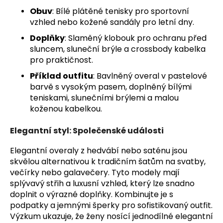
Obuv
: Bílé plátěné tenisky pro sportovní
vzhled nebo kožené sandály pro letní dny.
Doplňky
: Slaměný klobouk pro ochranu před
sluncem, sluneční brýle a crossbody kabelka
pro praktičnost.
Příklad outfitu
: Bavlněný overal v pastelové
barvě s vysokým pasem, doplněný bílými
teniskami, slunečními brýlemi a malou
koženou kabelkou.
Elegantní styl: Společenské události
Elegantní overaly z hedvábí nebo saténu jsou
skvělou alternativou k tradičním šatům na svatby,
večírky nebo galavečery. Tyto modely mají
splývavý střih a luxusní vzhled, který lze snadno
doplnit o výrazné doplňky. Kombinujte je s
podpatky a jemnými šperky pro sofistikovaný outfit.
Výzkum ukazuje, že ženy nosící jednodílné elegantní