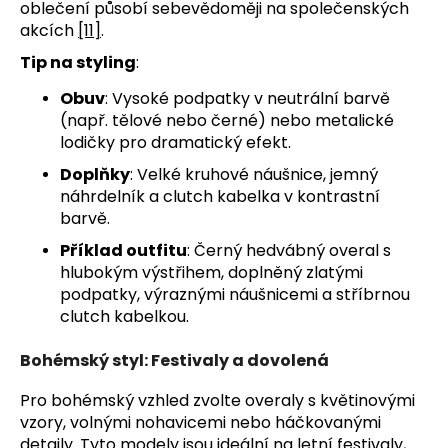
oblečení působí sebevědoměji na společenských
akcích
[11]
.
Tip na styling
:
Obuv
: Vysoké podpatky v neutrální barvě
(např. tělové nebo černé) nebo metalické
lodičky pro dramatický efekt.
Doplňky
: Velké kruhové náušnice, jemný
náhrdelník a clutch kabelka v kontrastní
barvě.
Příklad outfitu
: Černý hedvábný overal s
hlubokým výstřihem, doplněný zlatými
podpatky, výraznými náušnicemi a stříbrnou
clutch kabelkou.
Bohémský styl: Festivaly a dovolená
Pro bohémský vzhled zvolte overaly s květinovými
vzory, volnými nohavicemi nebo háčkovanými
detaily. Tyto modely jsou ideální na letní festivaly,