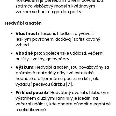
nohavicemi je perfektní na letní dovolenou,
zatímco viskózový model s květinovým
vzorem se hodí na garden party.
Hedvábí a satén
Vlastnosti
: Luxusní, hladké, splývavé, s
lesklým povrchem, dodávají sofistikovaný
vzhled.
Vhodné pro
: Společenské události, večerní
outfity, svatby, galavečery.
Výzkum
: Hedvábí a satén jsou považovány za
prémiové materiály díky své estetické
hodnotě a příjemnému pocitu na kůži, ale
vyžadují pečlivou údržbu
[7]
.
Příklad použití
: Hedvábný overal s hlubokým
výstřihem a úzkými ramínky je ideální na
večerní událost, kde chcete působit elegantně
a sofistikovaně.