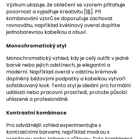
Výzkum ukazuje, že oblečení se vzorem přitahuje
pozornost a vyjadřuje kreativitu
[18]
. Při
kombinování vzorů se doporučuje zachovat
rovnováhu, například květinový overal doplňte
jednobarevnou kabelkou a obuví.
Monochromatický styl
Monochromatický vzhled, kdy je celý outfit v jedné
barvě nebo jejích odstínech, je elegantní a
moderní. Například overal v odstínu krémové
doplněný béžovými podpatky a kabelkou vytvoří
sofistikovaný look. Tento styl je ideální pro formální
události nebo pracovní prostředí, protože působí
uhlazeně a profesionálně.
Kontrastní kombinace
Pro odvážnější vzhled experimentujte s
kontrastními barvami, například modrou s
oranžovou nebo zelenou s růžovou. Tyto kombinace