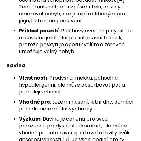
Tento materiál se přizpůsobí tělu, aniž by
omezoval pohyb, což je činí oblíbeným pro
jógu, běh nebo posilování.
Příklad použití
: Přiléhavý overal z polyesteru
a elastanu je ideální pro intenzivní trénink,
protože poskytuje oporu svalům a zároveň
umožňuje volný pohyb.
Bavlna
Vlastnosti
: Prodyšná, měkká, pohodlná,
hypoalergenní, ale může absorbovat pot a
pomaleji schnout.
Vhodné pro
: Ležérní nošení, letní dny, domácí
pohodu, neformální vycházky.
Výzkum
: Bavlna je ceněna pro svou
přirozenou prodyšnost a komfort, ale méně
vhodná pro intenzivní sportovní aktivity kvůli
absorpci vlhkosti
[5]
. Je však ideální pro ty,