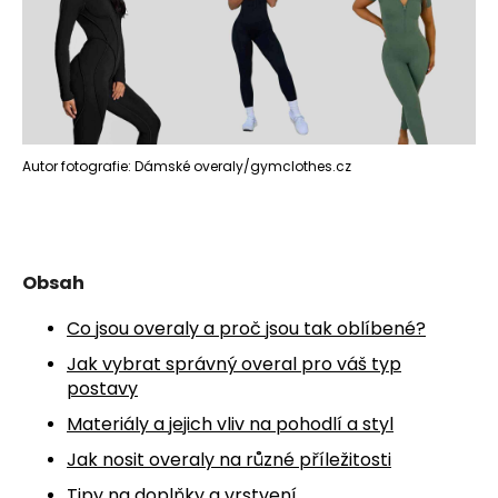
a
j
í
t
?
Autor fotografie: Dámské overaly/gymclothes.cz
HLEDAT
Obsah
Co jsou overaly a proč jsou tak oblíbené?
D
Jak vybrat správný overal pro váš typ
o
postavy
p
Materiály a jejich vliv na pohodlí a styl
o
r
Jak nosit overaly na různé příležitosti
u
Tipy na doplňky a vrstvení