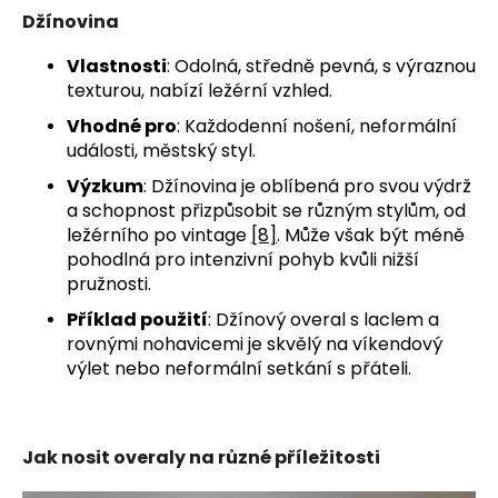
Džínovina
Vlastnosti
: Odolná, středně pevná, s výraznou
texturou, nabízí ležérní vzhled.
Vhodné pro
: Každodenní nošení, neformální
události, městský styl.
Výzkum
: Džínovina je oblíbená pro svou výdrž
a schopnost přizpůsobit se různým stylům, od
ležérního po vintage
[8]
. Může však být méně
pohodlná pro intenzivní pohyb kvůli nižší
pružnosti.
Příklad použití
: Džínový overal s laclem a
rovnými nohavicemi je skvělý na víkendový
výlet nebo neformální setkání s přáteli.
Jak nosit overaly na různé příležitosti