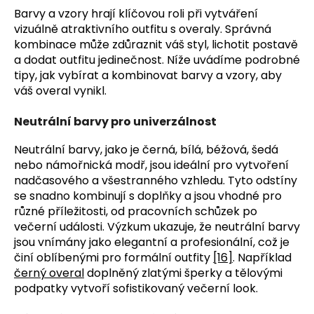
Barvy a vzory hrají klíčovou roli při vytváření
vizuálně atraktivního outfitu s overaly. Správná
kombinace může zdůraznit váš styl, lichotit postavě
a dodat outfitu jedinečnost. Níže uvádíme podrobné
tipy, jak vybírat a kombinovat barvy a vzory, aby
váš overal vynikl.
Neutrální barvy pro univerzálnost
Neutrální barvy, jako je černá, bílá, béžová, šedá
nebo námořnická modř, jsou ideální pro vytvoření
nadčasového a všestranného vzhledu. Tyto odstíny
se snadno kombinují s doplňky a jsou vhodné pro
různé příležitosti, od pracovních schůzek po
večerní události. Výzkum ukazuje, že neutrální barvy
jsou vnímány jako elegantní a profesionální, což je
činí oblíbenými pro formální outfity
[16]
. Například
černý overal
doplněný zlatými šperky a tělovými
podpatky vytvoří sofistikovaný večerní look.