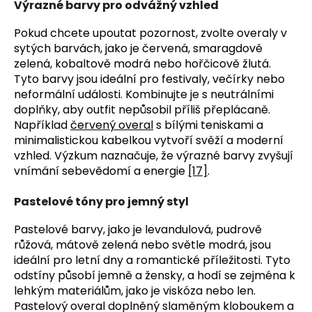
Výrazné barvy pro odvážný vzhled
Pokud chcete upoutat pozornost, zvolte overaly v
sytých barvách, jako je červená, smaragdově
zelená, kobaltově modrá nebo hořčicově žlutá.
Tyto barvy jsou ideální pro festivaly, večírky nebo
neformální události. Kombinujte je s neutrálními
doplňky, aby outfit nepůsobil příliš přeplácaně.
Například
červený overal
s bílými teniskami a
minimalistickou kabelkou vytvoří svěží a moderní
vzhled. Výzkum naznačuje, že výrazné barvy zvyšují
vnímání sebevědomí a energie
[17]
.
Pastelové tóny pro jemný styl
Pastelové barvy, jako je levandulová, pudrově
růžová, mátově zelená nebo světle modrá, jsou
ideální pro letní dny a romantické příležitosti. Tyto
odstíny působí jemně a žensky, a hodí se zejména k
lehkým materiálům, jako je viskóza nebo len.
Pastelový overal doplněný slaměným kloboukem a