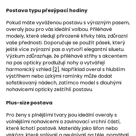
Postava typu přesýpací hodiny
Pokud máte vyváženou postavu s výrazným pasem,
overaly jsou pro vás ideální volbou. Přiléhavé
modely, které sledují přirozené křivky těla, zdůrazní
vaše přednosti. Doporučuje se použít pásek, který
ještě více zvýrazní pas a vytvoří elegantní siluetu.
Výzkum zdůrazňuje, že přiléhavé střihy s akcentem
na pas opticky prodlužují nohy a vytvářejí
harmonický vzhled
[2]
. Například overal s hlubším
výstřihem nebo úzkými ramínky může dodat
sofistikovaný nádech, zatímco model s dlouhými
nohavicemi opticky zeštíhlí postavu.
Plus-size postava
Pro ženy s plnějšími tvary jsou ideální overaly s
volnějšími nohavicemi a zavinovací vrchní částí,
které lichotí postavě. Materiály jako šifon nebo
viskóza, které splývají a neulpívají na těle, pomáhají