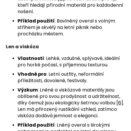
kteří hledají přírodní materiál pro každodenní
nošení.
Příklad použití
: Bavlněný overal s volným
střihem je skvělý na letní piknik nebo
procházku městem.
Len a viskóza
Vlastnosti
: Lehké, vzdušné, splývavé, ideální
pro horké počasí, s příjemnou texturou.
Vhodné pro
: Letní outfity, neformální
příležitosti, dovolené, festivaly.
Výzkum
: Lněné a viskózové materiály jsou
oblíbené pro svou prodyšnost a udržitelnost,
díky čemuž jsou ekologicky šetrnou volbou
[6]
.
Len má přirozený rustikální vzhled, zatímco
viskóza dodává jemnost a eleganci.
Příklad použití
: Lněný overal s širokými