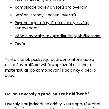
č
u
Kombinace barev a vzorů pro overaly
j
Sezónní trendy v nošení overalů
e
m
Psychologie módy: Proč overaly zvyšují
e
sebevědomí
Péče o overaly: Jak prodloužit jejich životnost
Závěr
Tento článek poskytuje podrobné informace o
nošení overalů, od výběru správného střihu a
materiálu až po kombinování s doplňky a péči o
oděv.
Co jsou overaly a proč jsou tak oblíbené?
Overaly jsou jednodílné oděvy, které spojují vrchní