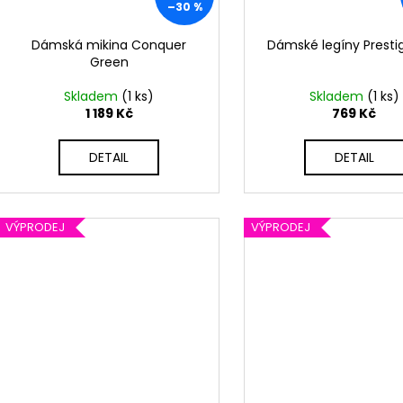
–30 %
Dámská mikina Conquer
Dámské legíny Prestig
Green
Skladem
(1 ks)
Skladem
(1 ks)
1 189 Kč
769 Kč
DETAIL
DETAIL
VÝPRODEJ
VÝPRODEJ