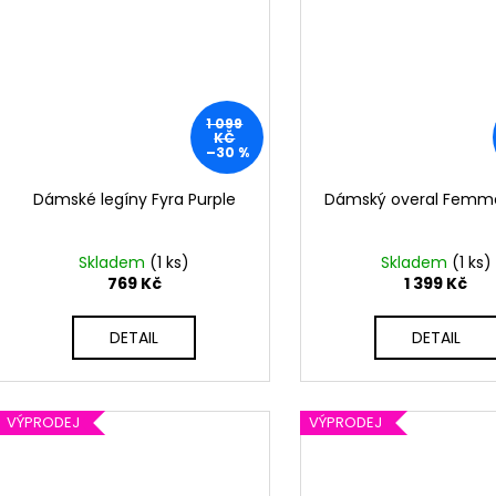
1 099
KČ
–30 %
Dámské legíny Fyra Purple
Dámský overal Femme
Skladem
(1 ks)
Skladem
(1 ks)
769 Kč
1 399 Kč
DETAIL
DETAIL
VÝPRODEJ
VÝPRODEJ