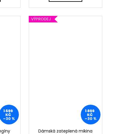
VÝPRODEJ
1 599
1 899
KČ
KČ
–30 %
–30 %
egíny
Dámská zateplená mikina