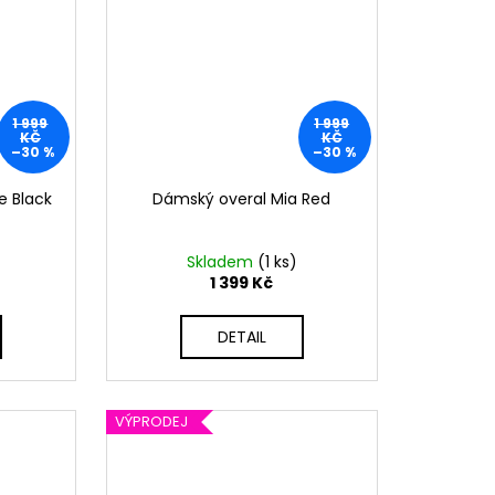
1 999
1 999
KČ
KČ
–30 %
–30 %
 Black
Dámský overal Mia Red
Skladem
(1 ks)
1 399 Kč
DETAIL
VÝPRODEJ