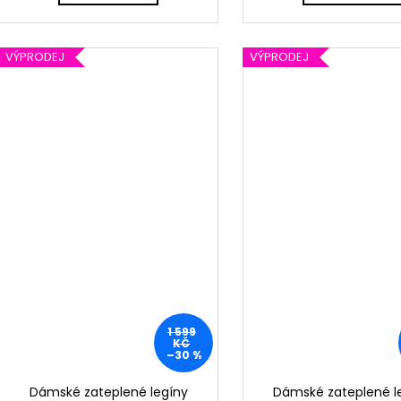
VÝPRODEJ
VÝPRODEJ
1 599
KČ
–30 %
Dámské zateplené legíny
Dámské zateplené l