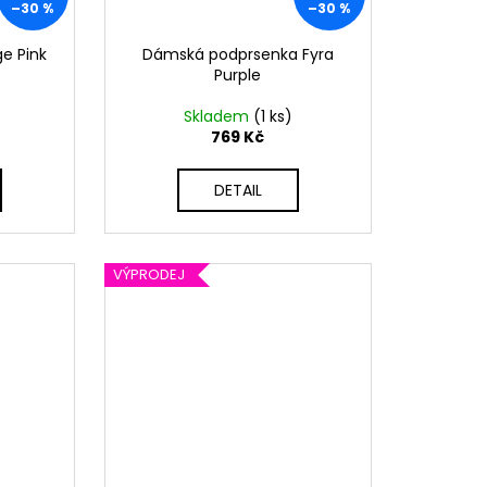
–30 %
–30 %
e Pink
Dámská podprsenka Fyra
Purple
Skladem
(1 ks)
769 Kč
DETAIL
VÝPRODEJ