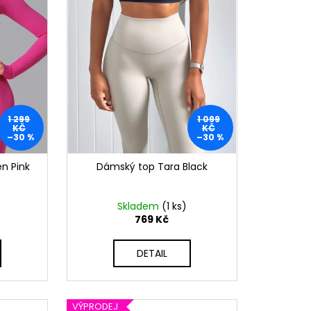
1 299
1 099
KČ
KČ
–30 %
–30 %
n Pink
Dámský top Tara Black
Skladem
(1 ks)
769 Kč
DETAIL
VÝPRODEJ