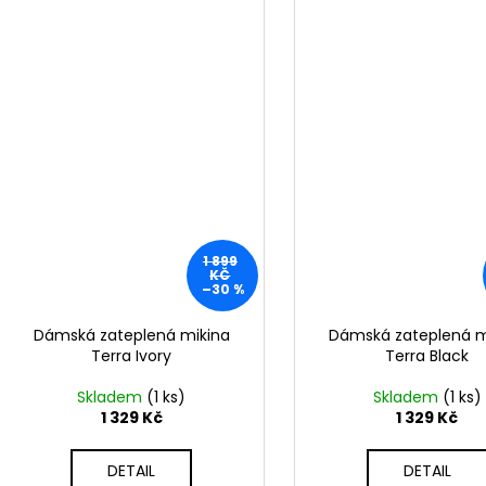
1 899
KČ
–30 %
Dámská zateplená mikina
Dámská zateplená m
Terra Ivory
Terra Black
Skladem
(1 ks)
Skladem
(1 ks)
1 329 Kč
1 329 Kč
DETAIL
DETAIL