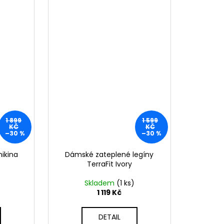
1 899
1 599
KČ
KČ
–30 %
–30 %
ikina
Dámské zateplené legíny
TerraFit Ivory
Skladem
(1 ks)
1 119 Kč
DETAIL