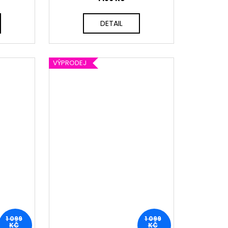
DETAIL
VÝPRODEJ
1 099
1 099
KČ
KČ