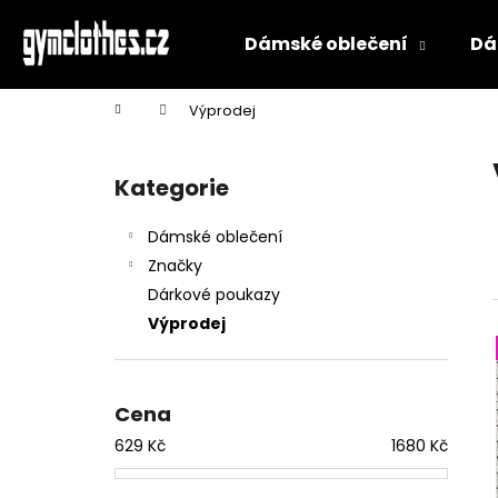
K
Přejít
na
o
Dámské oblečení
Dá
obsah
Zpět
Zpět
š
do
do
í
Domů
Výprodej
k
obchodu
obchodu
P
o
Kategorie
Přeskočit
s
kategorie
t
Dámské oblečení
r
Značky
a
Dárkové poukazy
n
Výprodej
n
í
p
Cena
a
629
Kč
1680
Kč
n
e