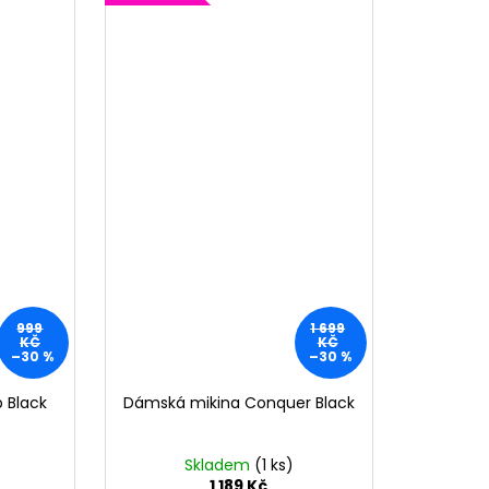
999
1 699
KČ
KČ
–30 %
–30 %
 Black
Dámská mikina Conquer Black
Skladem
(1 ks)
1 189 Kč