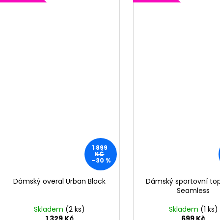
1 899
KČ
–30 %
Dámský overal Urban Black
Dámský sportovní top
Seamless
Skladem
(2 ks)
Skladem
(1 ks)
1 329 Kč
699 Kč