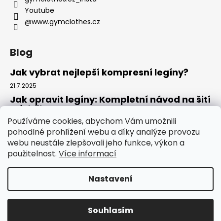
Youtube
@www.gymclothes.cz
Blog
Jak vybrat nejlepší kompresní legíny?
21.7.2025
Jak opravit legíny: Kompletní návod na šití
a údržbu
Používáme cookies, abychom Vám umožnili
14.7.2025
pohodlné prohlížení webu a díky analýze provozu
Kde koupit legíny: Komplexní návod pro
webu neustále zlepšovali jeho funkce, výkon a
rok 2025
použitelnost.
Více informací
4.7.2025
Nastavení
Vytvořil Shoptet
Copyright 2026
GYMCLOTHES.CZ
. Všechna práva
Souhlasím
vyhrazena.