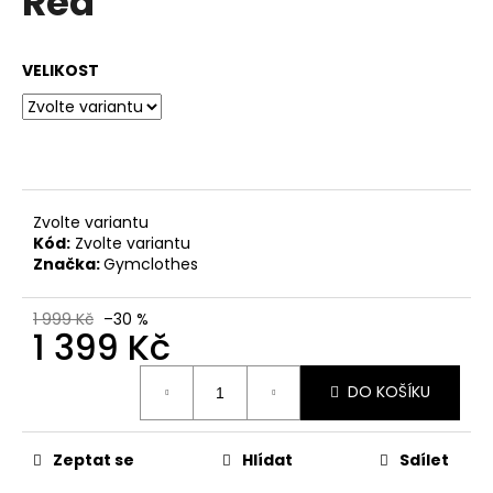
Red
č
z
u
5
j
hvězdiček.
VELIKOST
e
m
e
Zvolte variantu
Kód:
Zvolte variantu
Značka:
Gymclothes
1 999 Kč
–30 %
1 399 Kč
Měrná
DO KOŠÍKU
cena:
Zeptat se
Hlídat
Sdílet