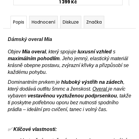
1 399 Kč
Popis
Hodnocení
Diskuze
Značka
Dámský overal Mia
Objev
Mia overal
, který spojuje
luxusní vzhled
s
maximálním pohodlím
. Jeho jemný, elastický materiál
krásně obepne postavu, zvýrazní křivky a přizpůsobí se
každému pohybu.
Dominantním prvkem je
hluboký výstřih na zádech
,
který dodává outfitu šmrnc a ženskost.
Overal
je navíc
vybaven
vestavěnou vyztuženou podprsenkou
, takže
ti poskytne potřebnou oporu bez nutnosti spodního
prádla – ideální pro cvičení, tanec i volný čas.
✅
Klíčové vlastnosti: