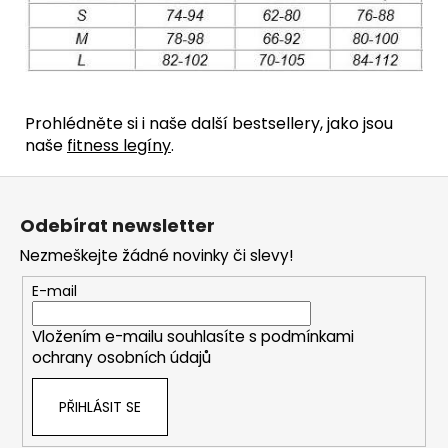
Prohlédněte si i naše další bestsellery, jako jsou
naše
fitness legíny
.
Z
á
Odebírat newsletter
p
Nezmeškejte žádné novinky či slevy!
a
t
E-mail
í
Vložením e-mailu souhlasíte s
podmínkami
ochrany osobních údajů
PŘIHLÁSIT SE