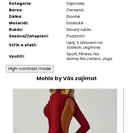
Kategorie
:
Výprodej
Barva
:
Červená
Délka
:
Dlouhé
Materiál
:
Elastické
Rukáv
:
Dlouhý rukáv
Sezóna/Zateplení
:
Podzimní
Uplý, S otvorem na
Střih a efekt
:
zádech, Legínový
Sport, Fitness, Na
Využití
:
doma, Na cvičení, Jóga
High-contrast mode