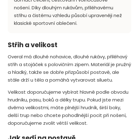
nošení. Díky dlouhým rukávům, přiléhavému
střihu a čistému vzhledu působí upraveněji než
klasické sportovní oblečení.
Střih a velikost
Overal má dlouhé nohavice, dlouhé rukávy, přiléhavý
střih a stojáček s polovičním zipem. Materiál je pružný
a hladký, takže se dobře přizpůsobí postavě, ale
stále drží u těla a pomáhá vytvarovat siluetu.
Velikost doporučujeme vybírat hlavně podle obvodu
hrudníku, pasu, boků a délky trupu. Pokud jste mezi
dvěma velikostmi, máte plnější hrudník, širší boky,
delší trup nebo chcete pohodlnější pocit při nošení,
doporučujeme zvolit větší velikost.
Jak sedí na postavě