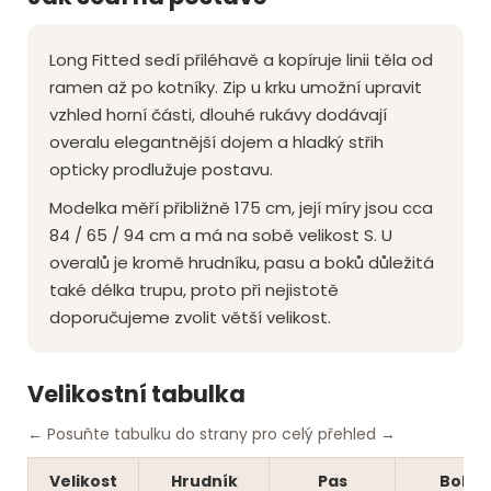
Long Fitted sedí přiléhavě a kopíruje linii těla od
ramen až po kotníky. Zip u krku umožní upravit
vzhled horní části, dlouhé rukávy dodávají
overalu elegantnější dojem a hladký střih
opticky prodlužuje postavu.
Modelka měří přibližně 175 cm, její míry jsou cca
84 / 65 / 94 cm a má na sobě velikost S. U
overalů je kromě hrudníku, pasu a boků důležitá
také délka trupu, proto při nejistotě
doporučujeme zvolit větší velikost.
Velikostní tabulka
← Posuňte tabulku do strany pro celý přehled →
Velikost
Hrudník
Pas
Boky