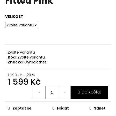
Fitted Pink
č
z
u
5
j
hvězdiček.
VELIKOST
e
m
e
Zvolte variantu
Kód:
Zvolte variantu
Značka:
Gymclothes
1 999 Kč
–20 %
1 599 Kč
Měrná
DO KOŠÍKU
cena:
Zeptat se
Hlídat
Sdílet