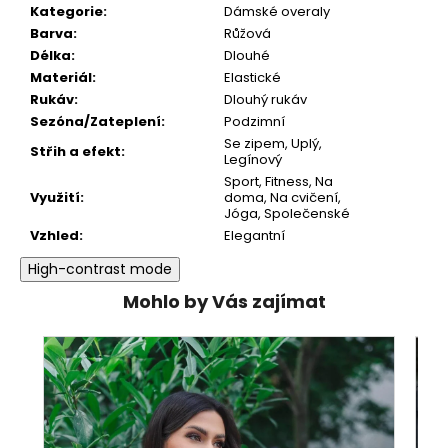
Kategorie
:
Dámské overaly
Barva
:
Růžová
Délka
:
Dlouhé
Materiál
:
Elastické
Rukáv
:
Dlouhý rukáv
Sezóna/Zateplení
:
Podzimní
Se zipem
,
Uplý
,
Střih a efekt
:
Legínový
Sport
,
Fitness
,
Na
Využití
:
doma
,
Na cvičení
,
Jóga
,
Společenské
Vzhled
:
Elegantní
High-contrast mode