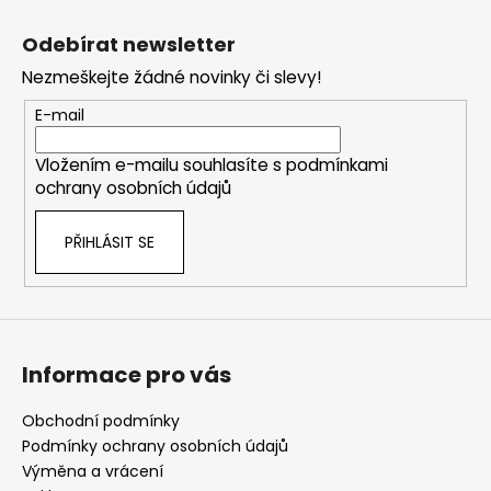
Z
á
Odebírat newsletter
p
Nezmeškejte žádné novinky či slevy!
a
t
E-mail
í
Vložením e-mailu souhlasíte s
podmínkami
ochrany osobních údajů
PŘIHLÁSIT SE
Informace pro vás
Obchodní podmínky
Podmínky ochrany osobních údajů
Výměna a vrácení