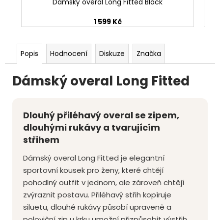
Dámský overal Long Fitted Black
1 599 Kč
Popis
Hodnocení
Diskuze
Značka
Dámský overal Long Fitted
Dlouhý přiléhavý overal se zipem,
dlouhými rukávy a tvarujícím
střihem
Dámský overal Long Fitted je elegantní
sportovní kousek pro ženy, které chtějí
pohodlný outfit v jednom, ale zároveň chtějí
zvýraznit postavu. Přiléhavý střih kopíruje
siluetu, dlouhé rukávy působí upraveně a
poloviční zip u krku umožní přizpůsobit výstřih