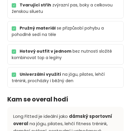
Tvarující střih
zvýrazní pas, boky a celkovou
✓
ženskou siluetu
Pružný materiál
se přizpůsobí pohybu a
✓
pohodlně sedí na těle
Hotový outfit v jednom
bez nutnosti složitě
✓
kombinovat top a legíny
Univerzální využití
na jógu, pilates, lehčí
✓
trénink, procházky i běžný den
Kam se overal hodí
Long Fitted je ideální jako
dámský sportovní
overal
na jógu, pilates, lehčí fitness trénink,
domácí cvičení, cestování i volnočasové