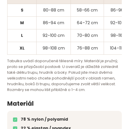
S
80–88 cm
58–66 cm
86–96 c
M
86–94 cm
64–72 cm
92–102 
L
92–100 cm
70–80 cm
98–110 c
XL
98–108 cm
76–88 cm
104–118 
Tabulka uvádí doporučené tělesné míry. Materiál je pružný,
proto se přizpůsobí postavě. U overalů je důležité zohlednit
také délku trupu, hrudník a boky. Pokud jste mezi dvěma
velikostmi nebo chcete pohodlnější pocit v oblasti ramen,
hrudníku, boků či trupu, doporučujeme zvolit větší velikost.
Rozměry se mohou lišit přibližně o 1–4 cm.
Materiál
78 % nylon / polyamid
✓
22 % elastan / spandex
✓