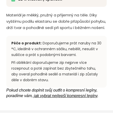
Materiál je měkký, pružný a příjemný na těle. Díky
vyššímu podílu elastanu se dobře přizpůsobí pohybu,
drží tvar a pohodlně sedí při sportu i běžném nošení.
Péče o produkt:
Doporučujeme prát naruby na 30
°C, ideálně v ochranném sáčku, nebělit, nesušit v
sušičce a prát s podobnými barvami.
Při oblékání doporučujeme zip nejprve více
rozepnout a poté zapínat bez zbytečného tahu,
aby overal pohodlně seděl a materiál i zip zůstaly
déle v dobrém stavu.
Pokud chcete doplnit svůj outfit o kompresní legíny,
poradíme vám,
jak vybrat nejlepší kompresní legíny
.