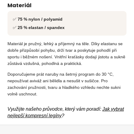
Materiál
✅
75 % nylon / polyamid
✅
25 % elastan / spandex
Materiál je pružný, lehký a příjemný na těle. Díky elastanu se
dobře přizpůsobí pohybu, drží tvar a poskytuje pohodlí při
sportu i běžném nošení. Vnitřní kraťásky dodají jistotu a sukně
zůstává vzdušná, pohodlná a praktická.
Doporučujeme prát naruby na šetrný program do 30 °C,
nepoužívat aviváž ani bělidla a nesušit v sušičce. Pro
zachování pružnosti, tvaru a hladkého vzhledu nechte sukni
volně uschnout.
Využijte našeho průvodce, který vám poradí:
Jak vybrat
nejlepší kompresní legíny
?
Z