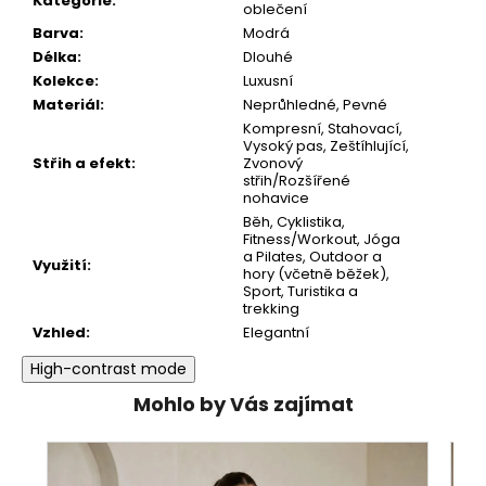
Kategorie
:
oblečení
Barva
:
Modrá
Délka
:
Dlouhé
Kolekce
:
Luxusní
Materiál
:
Neprůhledné
,
Pevné
Kompresní
,
Stahovací
,
Vysoký pas
,
Zeštíhlující
,
Střih a efekt
:
Zvonový
střih/Rozšířené
nohavice
Běh
,
Cyklistika
,
Fitness/Workout
,
Jóga
a Pilates
,
Outdoor a
Využití
:
hory (včetně běžek)
,
Sport
,
Turistika a
trekking
Vzhled
:
Elegantní
High-contrast mode