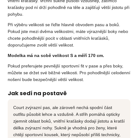
vnitřní kraťásky. Vrchní sukně působí vzdušněji, zatímco
kraťásky pod ní drží pohodlně na těle a zajišťují větší jistotu při
pohybu.
Při výběru velikosti se řiďte hlavně obvodem pasu a boků.
Pokud jste mezi dvěma velikostmi, máte výraznější boky nebo
chcete pohodlnější pocit v oblasti vnitřních kraťásků,
doporučujeme zvolit větší velikost.
Modelka má na sobě velikost S a měří 170 cm.
Pokud preferujete pevnější sportovní fit v pase a přes boky,
můžete se držet své běžné velikosti. Pro pohodlnější celodenní
nošení bude bezpečnější větší velikost.
Jak sedí na postavě
Court zvýrazní pas, ale zároveň nechá spodní část
outfitu působit lehce a vzdušně. A střih pomáhá opticky
zjemnit oblast boků, vnitřní kraťásky dodají jistotu a kratší
délka zvýrazní nohy. Sukně je vhodná pro ženy, které
chtějí sportovní kousek, který nepůsobí příliš technicky,