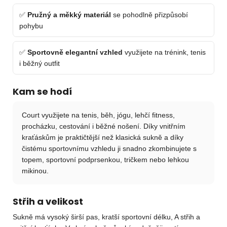
✅
Pružný a měkký materiál
se pohodlně přizpůsobí
pohybu
✅
Sportovně elegantní vzhled
využijete na trénink, tenis
i běžný outfit
Kam se hodí
Court využijete na tenis, běh, jógu, lehčí fitness,
procházku, cestování i běžné nošení. Díky vnitřním
kraťáskům je praktičtější než klasická sukně a díky
čistému sportovnímu vzhledu ji snadno zkombinujete s
topem, sportovní podprsenkou, tričkem nebo lehkou
mikinou.
Střih a velikost
Sukně má vysoký širší pas, kratší sportovní délku, A střih a