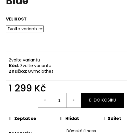
Blue
č
z
u
5
j
hvězdiček.
VELIKOST
e
m
e
Zvolte variantu
Kód:
Zvolte variantu
Značka:
Gymclothes
1 299 Kč
Měrná
DO KOŠÍKU
cena:
Zeptat se
Hlídat
Sdílet
Dámské fitness