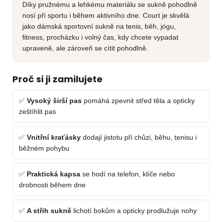
Díky pružnému a lehkému materiálu se sukně pohodlně
nosí při sportu i během aktivního dne. Court je skvělá
jako dámská sportovní sukně na tenis, běh, jógu,
fitness, procházku i volný čas, kdy chcete vypadat
upraveně, ale zároveň se cítit pohodlně.
Proč si ji zamilujete
✅
Vysoký širší pas
pomáhá zpevnit střed těla a opticky
zeštíhlit pas
✅
Vnitřní kraťásky
dodají jistotu při chůzi, běhu, tenisu i
běžném pohybu
✅
Praktická kapsa
se hodí na telefon, klíče nebo
drobnosti během dne
✅
A střih sukně
lichotí bokům a opticky prodlužuje nohy