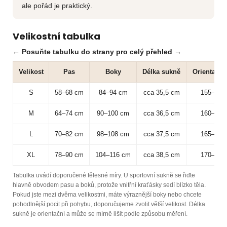
ale pořád je praktický.
Velikostní tabulka
← Posuňte tabulku do strany pro celý přehled →
Velikost
Pas
Boky
Délka sukně
Orientační
S
58–68 cm
84–94 cm
cca 35,5 cm
155–168
M
64–74 cm
90–100 cm
cca 36,5 cm
160–172
L
70–82 cm
98–108 cm
cca 37,5 cm
165–178
XL
78–90 cm
104–116 cm
cca 38,5 cm
170–182
Tabulka uvádí doporučené tělesné míry. U sportovní sukně se řiďte
hlavně obvodem pasu a boků, protože vnitřní kraťásky sedí blízko těla.
Pokud jste mezi dvěma velikostmi, máte výraznější boky nebo chcete
pohodlnější pocit při pohybu, doporučujeme zvolit větší velikost. Délka
sukně je orientační a může se mírně lišit podle způsobu měření.