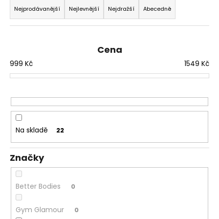
a
a
Nejprodávanější
Nejlevnější
Nejdražší
Abecedně
z
j
e
í
n
t
Cena
í
?
999
Kč
1549
Kč
p
r
o
d
HLEDAT
u
Na skladě
22
k
t
D
Značky
ů
o
p
Better Bodies
o
0
r
u
Gym Glamour
0