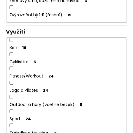
Zvonový střih/Rozšířené nohavice
3
Zvýraznění hýždí (řasení)
19
Využití
Běh
16
Cyklistika
5
Fitness/Workout
24
Jóga a Pilates
24
Outdoor a hory (včetně běžek)
5
Sport
24