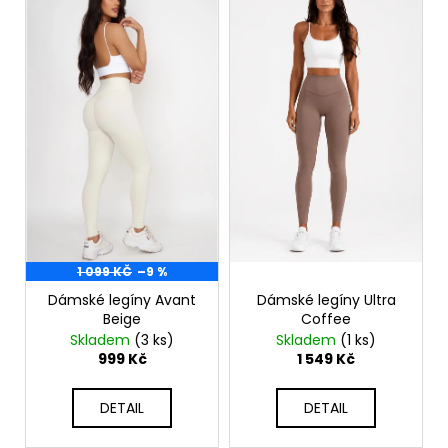
ý
p
i
s
p
r
o
d
u
k
t
1 099 KČ
–9 %
ů
Dámské legíny Avant
Dámské legíny Ultra
Beige
Coffee
Skladem
(3 ks)
Skladem
(1 ks)
999 Kč
1 549 Kč
DETAIL
DETAIL