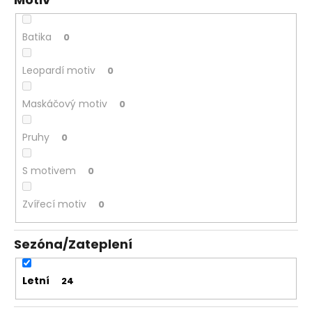
Batika
0
Leopardí motiv
0
Maskáčový motiv
0
Pruhy
0
S motivem
0
Zvířecí motiv
0
Sezóna/Zateplení
Letní
24