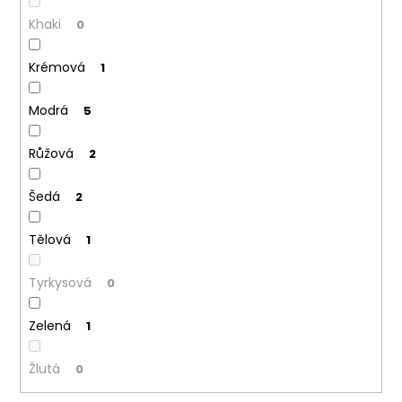
Khaki
0
Krémová
1
Modrá
5
Růžová
2
Šedá
2
Tělová
1
Tyrkysová
0
Zelená
1
Žlutá
0