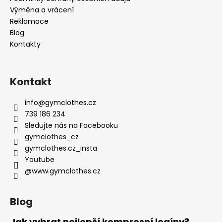
Výměna a vrácení
Reklamace
Blog
Kontakty
Kontakt
info
@
gymclothes.cz
739 186 234
Sledujte nás na Facebooku
gymclothes_cz
gymclothes.cz_insta
Youtube
@www.gymclothes.cz
Blog
Jak vybrat nejlepší kompresní legíny?