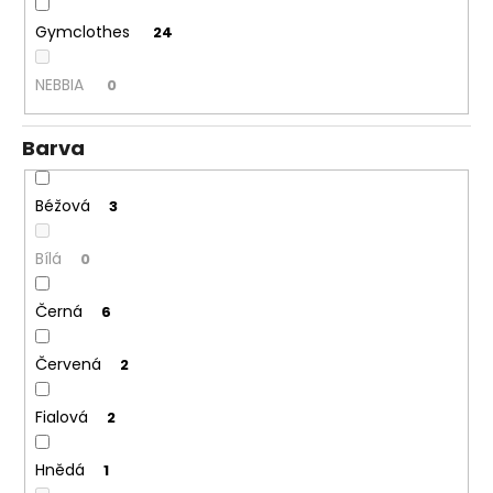
č
u
Gymclothes
24
j
e
NEBBIA
0
m
e
Barva
Béžová
3
Bílá
0
Černá
6
Červená
2
Fialová
2
Hnědá
1