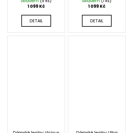
Skladem
(5 ks)
Skladem
(1 ks)
1 099 Kč
1 099 Kč
DETAIL
DETAIL
Dámské legíny Vicious
Dámské legíny Ultra