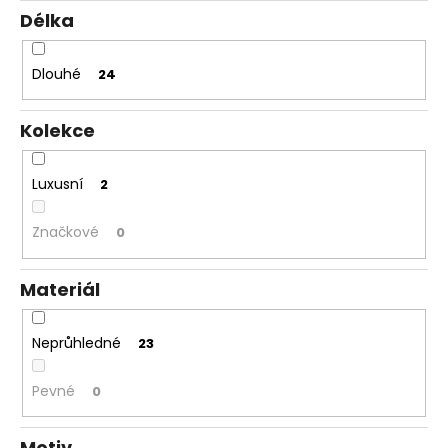
Délka
Dlouhé
24
Kolekce
Luxusní
2
Značkové
0
Materiál
Neprůhledné
23
Pevné
0
Motiv