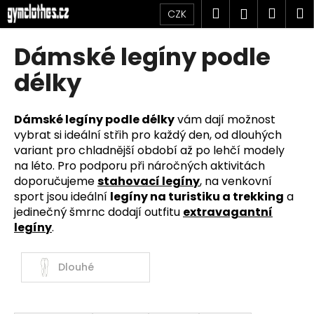
K
Přejít
Hledat
Náku
M
Přihlášen
CZK
na
o
obsah
Zpět
Zpět
košík
š
Dámské legíny podle
í
C
délky
k
o
p
Dámské legíny podle délky
vám dají možnost
o
vybrat si ideální střih pro každý den, od dlouhých
t
variant pro chladnější období až po lehčí modely
ř
na léto. Pro podporu při náročných aktivitách
doporučujeme
stahovací legíny
, na venkovní
e
sport jsou ideální
legíny na turistiku a trekking
a
b
jedinečný šmrnc dodají outfitu
extravagantní
u
legíny
.
j
e
Dlouhé
t
e
Ř
n