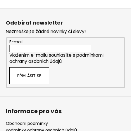
v
Z
l
á
á
Odebírat newsletter
d
p
a
Nezmeškejte žádné novinky či slevy!
a
c
t
E-mail
í
í
p
Vložením e-mailu souhlasíte s
podmínkami
r
ochrany osobních údajů
v
k
PŘIHLÁSIT SE
y
v
ý
p
i
s
Informace pro vás
u
Obchodní podmínky
Podmínky ochrany osobních údajů