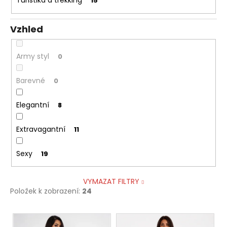
Turistika a trekking
15
Vzhled
Army styl
0
Barevné
0
Elegantní
8
Extravagantní
11
Sexy
19
VYMAZAT FILTRY
Položek k zobrazení:
24
V