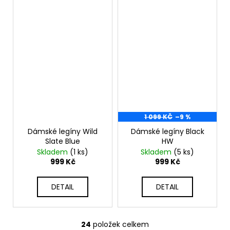
1 099 KČ
–9 %
Dámské legíny Wild
Dámské legíny Black
Slate Blue
HW
Skladem
(1 ks)
Skladem
(5 ks)
999 Kč
999 Kč
DETAIL
DETAIL
24
položek celkem
O