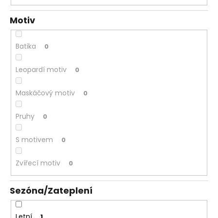
Motiv
Batika
0
Leopardí motiv
0
Maskáčový motiv
0
Pruhy
0
S motivem
0
Zvířecí motiv
0
Sezóna/Zateplení
Letní
1