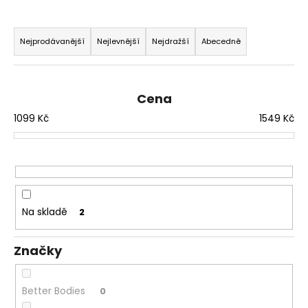
a
Ř
j
a
Nejprodávanější
Nejlevnější
Nejdražší
Abecedně
í
z
t
e
?
n
Cena
í
1099
Kč
1549
Kč
p
r
HLEDAT
o
d
u
Na skladě
2
D
k
o
t
p
Značky
ů
o
r
Better Bodies
0
u