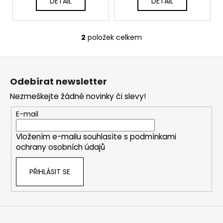
DETAIL
DETAIL
2
položek celkem
O
v
Z
l
á
á
Odebírat newsletter
d
p
a
Nezmeškejte žádné novinky či slevy!
a
c
t
E-mail
í
í
p
Vložením e-mailu souhlasíte s
podmínkami
r
ochrany osobních údajů
v
k
PŘIHLÁSIT SE
y
v
ý
p
i