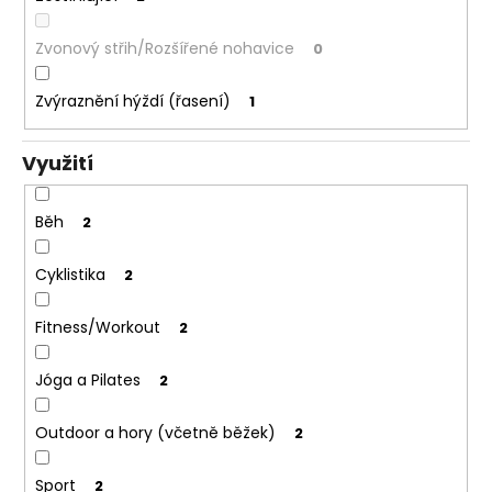
Zvonový střih/Rozšířené nohavice
0
Zvýraznění hýždí (řasení)
1
Využití
Běh
2
Cyklistika
2
Fitness/Workout
2
Jóga a Pilates
2
Outdoor a hory (včetně běžek)
2
Sport
2