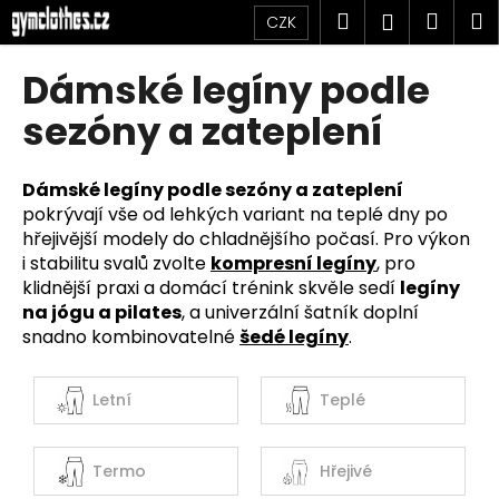
K
Přejít
Hledat
Náku
M
Přihlášen
CZK
na
o
obsah
Zpět
Zpět
košík
š
Dámské legíny podle
í
C
sezóny a zateplení
k
o
p
Dámské legíny podle sezóny a zateplení
o
pokrývají vše od lehkých variant na teplé dny po
t
hřejivější modely do chladnějšího počasí. Pro výkon
ř
i stabilitu svalů zvolte
kompresní legíny
, pro
klidnější praxi a domácí trénink skvěle sedí
legíny
e
na jógu a pilates
, a univerzální šatník doplní
b
snadno kombinovatelné
šedé legíny
.
u
j
Letní
Teplé
e
t
e
Termo
Hřejivé
n