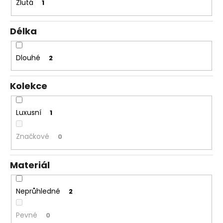
Žlutá
1
Délka
Dlouhé
2
Kolekce
Luxusní
1
Značkové
0
Materiál
Neprůhledné
2
Pevné
0