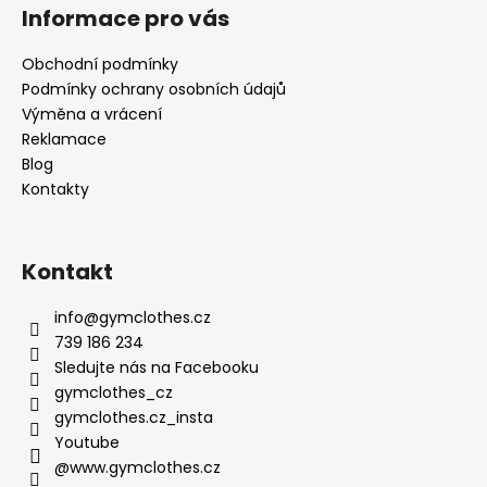
s
Informace pro vás
u
Obchodní podmínky
Podmínky ochrany osobních údajů
Výměna a vrácení
Reklamace
Blog
Kontakty
Kontakt
info
@
gymclothes.cz
739 186 234
Sledujte nás na Facebooku
gymclothes_cz
gymclothes.cz_insta
Youtube
@www.gymclothes.cz