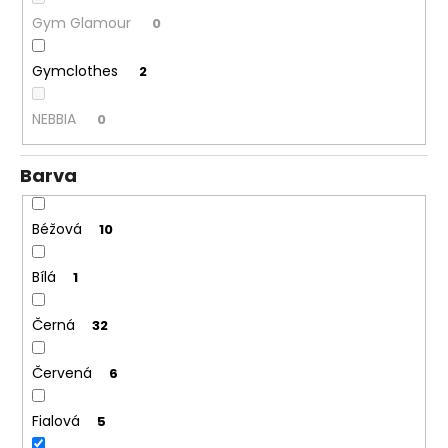
č
u
Gym Glamour
0
j
e
Gymclothes
2
m
e
NEBBIA
0
Barva
Béžová
10
Bílá
1
Černá
32
Červená
6
Fialová
5