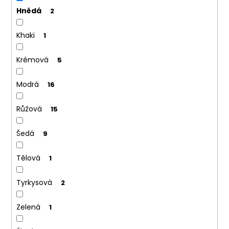
Hnědá
2
Khaki
1
Krémová
5
Modrá
16
Růžová
15
Šedá
9
Tělová
1
Tyrkysová
2
Zelená
1