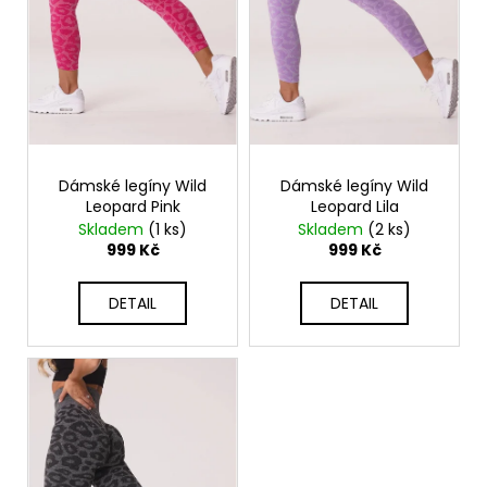
r
o
d
u
k
t
ů
Dámské legíny Wild
Dámské legíny Wild
Leopard Pink
Leopard Lila
Skladem
(1 ks)
Skladem
(2 ks)
999 Kč
999 Kč
DETAIL
DETAIL