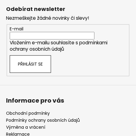
á
á
Odebírat newsletter
d
p
a
Nezmeškejte žádné novinky či slevy!
a
c
t
E-mail
í
í
p
Vložením e-mailu souhlasíte s
podmínkami
r
ochrany osobních údajů
v
k
PŘIHLÁSIT SE
y
v
ý
p
i
s
Informace pro vás
u
Obchodní podmínky
Podmínky ochrany osobních údajů
Výměna a vrácení
Reklamace