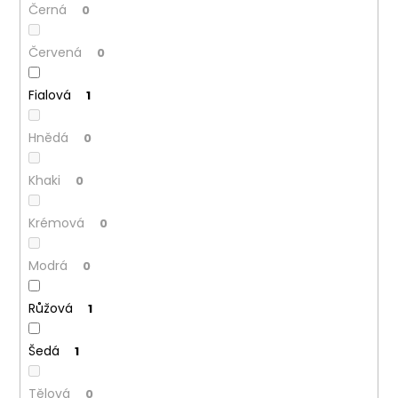
č
Černá
0
u
j
Červená
0
e
m
Fialová
1
e
Hnědá
0
Khaki
0
Krémová
0
Modrá
0
Růžová
1
Šedá
1
Tělová
0