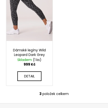
Dámské legíny Wild
Leopard Dark Grey
Skladem
(1 ks)
999 Kč
DETAIL
3
položek celkem
O
v
Z
l