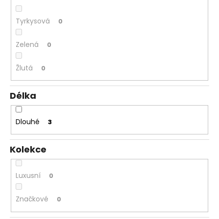
Tyrkysová
0
Zelená
0
Žlutá
0
Délka
Dlouhé
3
Kolekce
Luxusní
0
Značkové
0