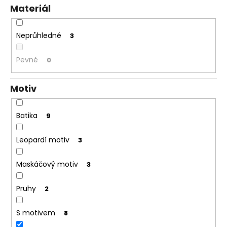
Materiál
Neprůhledné
3
Pevné
0
Motiv
Batika
9
Leopardí motiv
3
Maskáčový motiv
3
Pruhy
2
S motivem
8