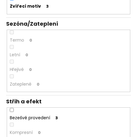
Zvířecí motiv
3
Sezóna/Zateplení
Termo
0
Letní
0
Hřejivé
0
Zateplené
0
Střih a efekt
Bezešvé provedení
3
Kompresní
0