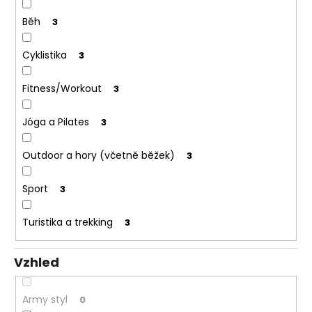
Běh
3
Cyklistika
3
Fitness/Workout
3
Jóga a Pilates
3
Outdoor a hory (včetně běžek)
3
Sport
3
Turistika a trekking
3
Vzhled
Army styl
0