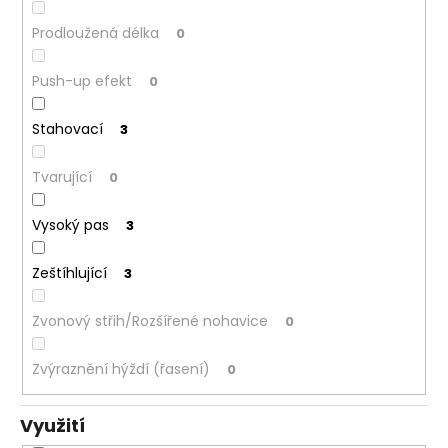
Prodloužená délka
0
Push-up efekt
0
Stahovací
3
Tvarující
0
Vysoký pas
3
Zeštíhlující
3
Zvonový střih/Rozšířené nohavice
0
Zvýraznění hýždí (řasení)
0
Využití