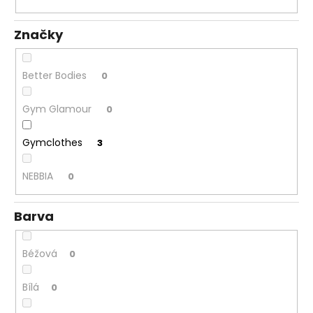
k
a
t
j
Značky
ů
í
t
Better Bodies
0
?
Gym Glamour
0
Gymclothes
3
HLEDAT
NEBBIA
0
Barva
D
o
p
Béžová
0
o
r
Bílá
0
u