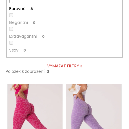
Barevné
3
Elegantní
0
Extravagantní
0
Sexy
0
VYMAZAT FILTRY
Položek k zobrazení:
3
V
ý
p
i
s
p