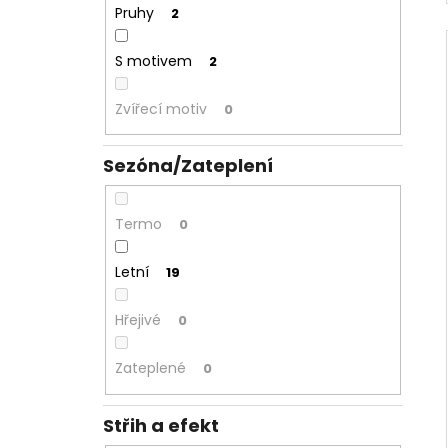
Pruhy
2
S motivem
2
Zvířecí motiv
0
Sezóna/Zateplení
Termo
0
Letní
19
Hřejivé
0
Zateplené
0
Střih a efekt