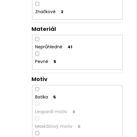
Značkové
2
Materiál
Neprůhledné
41
Pevné
5
Motiv
Batika
5
Leopardí motiv
0
Maskáčový motiv
0