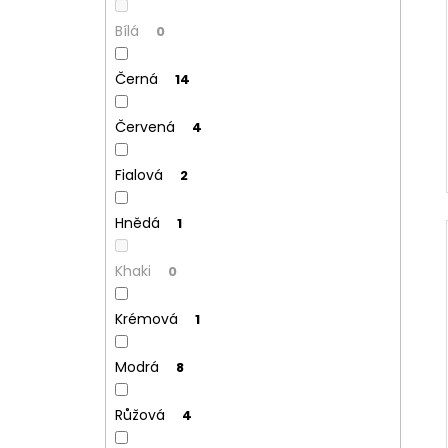
Bílá
0
Černá
14
Červená
4
Fialová
2
Hnědá
1
Khaki
0
Krémová
1
Modrá
8
Růžová
4