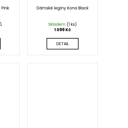
 Pink
Dámské legíny Kona Black
ů
Skladem
(1 ks)
1 099 Kč
DETAIL