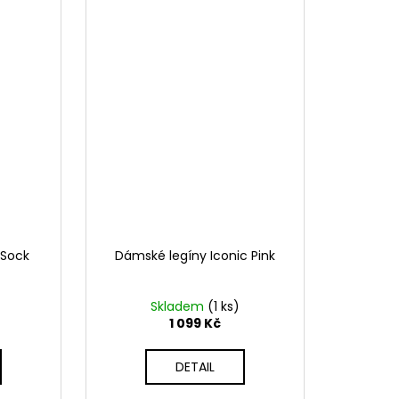
 Sock
Dámské legíny Iconic Pink
Skladem
(1 ks)
1 099 Kč
DETAIL