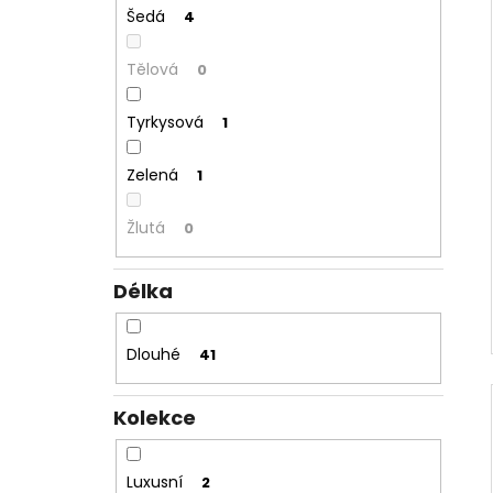
Šedá
4
Tělová
0
Tyrkysová
1
Zelená
1
Žlutá
0
Délka
Dlouhé
41
Kolekce
Luxusní
2