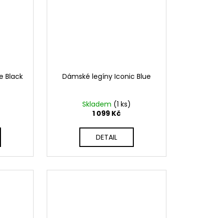
e Black
Dámské legíny Iconic Blue
Skladem
(1 ks)
1 099 Kč
DETAIL