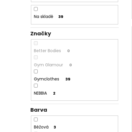
Na skladě
39
Značky
Better Bodies
0
Gym Glamour
0
Gymclothes
39
NEBBIA
2
Barva
Béžová
3