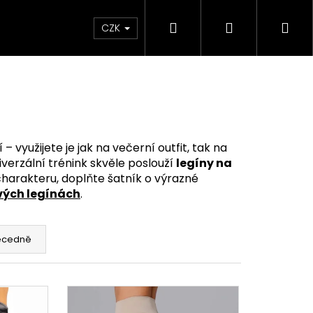
Hledat
Přihlášení
Ná
CZK
koš
 využijete je jak na večerní outfit, tak na
iverzální trénink skvěle poslouží
legíny na
 charakteru, doplňte šatník o výrazné
ých legínách
.
ecedně