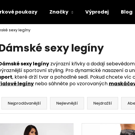
rkové poukazy
Značky
Výprodej
Blog
ské sexy legíny
Co potřebujete najít?
Dámské sexy legíny
HLEDAT
Dámské sexy legíny
zvýrazní křivky a dodají sebevědomí –
výraznější sportovní styling. Pro dynamické nasazení a un
sport
, které drží tvar a pohodlně sedí. Pokud chcete víc
Doporučujeme
fialové legíny
nebo sáhněte po vzorovaných
maskáčov
Ř
a
Nejprodávanější
Nejlevnější
Nejdražší
Ab
z
e
V
n
ý