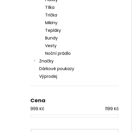
l
Tílka
Trička
Mikiny
Tepláky
Bundy
Vesty
Noční prádlo
Značky
Dárkové poukazy
Výprodej
Cena
999
Kč
1199
Kč