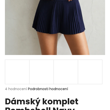
a
j
í
t
?
HLEDAT
D
o
p
Průměrné
4 hodnocení
Podrobnosti hodnocení
hodnocení
o
Dámský komplet
produktu
r
je
u
5,0