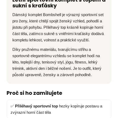
sukní s kraťásky
Dámský komplet Bombshell je výrazný sportovní set
pro ženy, které chtějí spojit ženský vzhled, pohodlí a
jistotu při pohybu. Přiléhavý top krásně kopíruje horní
část těla, zatímco sukně s vnitřními kraťásky dodává
kompletu lehkost, volnost a praktické využití.
Díky pružnému materiálu, tvarujícímu střihu a
sportovně elegantnímu vzhledu se komplet hodí na
léto, teplejší dny, tenisový styl, jógu, fitness, lehký
trénink, aktivní den i běžné nošení. Je to outfit, který
působí upraveně, žensky a zároveň pohodlně.
Proč si ho zamilujete
✅
Přiléhavý sportovní top
hezky kopíruje postavu a
zvýrazní horní část těla