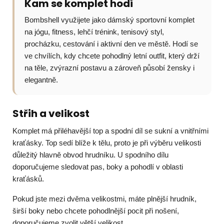
Kam se komplet hodí
Bombshell využijete jako dámský sportovní komplet
na jógu, fitness, lehčí trénink, tenisový styl,
procházku, cestování i aktivní den ve městě. Hodí se
ve chvílích, kdy chcete pohodlný letní outfit, který drží
na těle, zvýrazní postavu a zároveň působí žensky i
elegantně.
Střih a velikost
Komplet má přiléhavější top a spodní díl se sukní a vnitřními
kraťásky. Top sedí blíže k tělu, proto je při výběru velikosti
důležitý hlavně obvod hrudníku. U spodního dílu
doporučujeme sledovat pas, boky a pohodlí v oblasti
kraťásků.
Pokud jste mezi dvěma velikostmi, máte plnější hrudník,
širší boky nebo chcete pohodlnější pocit při nošení,
doporučujeme zvolit větší velikost.