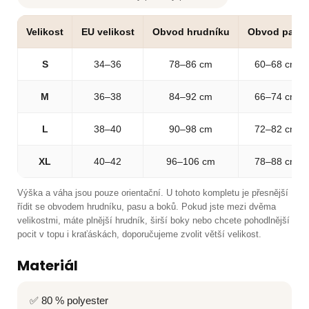
Velikost
EU velikost
Obvod hrudníku
Obvod pasu
S
34–36
78–86 cm
60–68 cm
M
36–38
84–92 cm
66–74 cm
L
38–40
90–98 cm
72–82 cm
XL
40–42
96–106 cm
78–88 cm
Výška a váha jsou pouze orientační. U tohoto kompletu je přesnější
řídit se obvodem hrudníku, pasu a boků. Pokud jste mezi dvěma
velikostmi, máte plnější hrudník, širší boky nebo chcete pohodlnější
pocit v topu i kraťáskách, doporučujeme zvolit větší velikost.
Materiál
✅ 80 % polyester