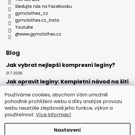
Sledujte nás na Facebooku
gymclothes_cz
gymclothes.cz_insta
Youtube
@www.gymclothes.cz
Blog
Jak vybrat nejlepší kompresní legíny?
21.7.2025
Jak opravit legíny: Kompletní návod na šití
a údržbu
Používáme cookies, abychom Vám umožnili
14.7.2025
pohodlné prohlížení webu a díky analýze provozu
Kde koupit legíny: Komplexní návod pro
webu neustále zlepšovali jeho funkce, výkon a
tento rok
použitelnost.
Více informací
4.7.2025
Nastavení
Vytvořil Shoptet