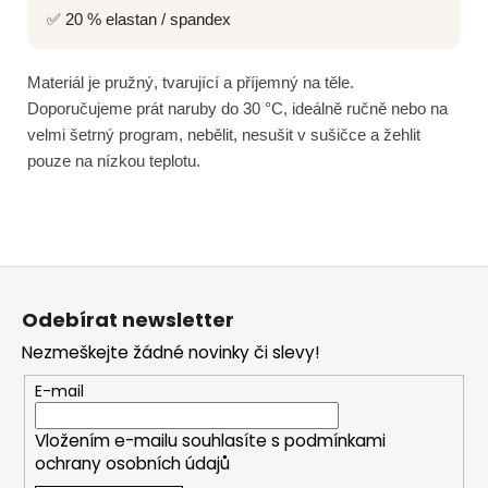
✅ 20 % elastan / spandex
Materiál je pružný, tvarující a příjemný na těle.
Doporučujeme prát naruby do 30 °C, ideálně ručně nebo na
velmi šetrný program, nebělit, nesušit v sušičce a žehlit
pouze na nízkou teplotu.
Z
á
Odebírat newsletter
p
Nezmeškejte žádné novinky či slevy!
a
t
E-mail
í
Vložením e-mailu souhlasíte s
podmínkami
ochrany osobních údajů