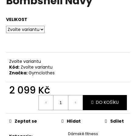
Bombshell Navy
č
z
u
5
j
hvězdiček.
VELIKOST
e
m
e
Zvolte variantu
Kód:
Zvolte variantu
Značka:
Gymclothes
2 099 Kč
Měrná
DO KOŠÍKU
cena:
Zeptat se
Hlídat
Sdílet
Dámské fitness