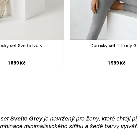
ský set Svelte Ivory
Dámský set Tiffany G
1 899 Kč
1 999 Kč
 set
Svelte Grey
je navržený pro ženy, které chtějí p
inace minimalistického střihu a šedé barvy vytváří n