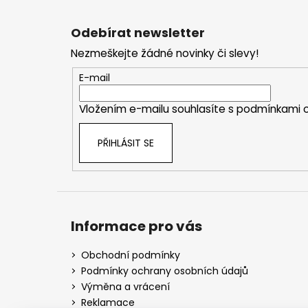
Z
á
Odebírat newsletter
p
Nezmeškejte žádné novinky či slevy!
a
t
E-mail
í
Vložením e-mailu souhlasíte s
podmínkami o
PŘIHLÁSIT SE
Informace pro vás
Obchodní podmínky
Podmínky ochrany osobních údajů
Výměna a vrácení
Reklamace