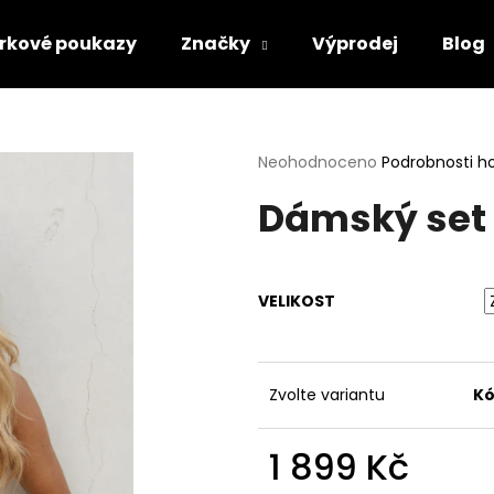
rkové poukazy
Značky
Výprodej
Blog
Co potřebujete najít?
Průměrné
Neohodnoceno
Podrobnosti h
hodnocení
Dámský set 
produktu
HLEDAT
je
0,0
z
5
Doporučujeme
VELIKOST
hvězdiček.
Zvolte variantu
Kó
1 899 Kč
Měrná