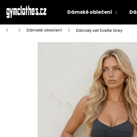
K
Přejít
na
o
Dámské oblečení
Dá
obsah
Zpět
Zpět
š
do
do
í
Domů
Dámské oblečení
Dámský set Svelte Grey
k
obchodu
obchodu