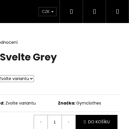
Hledat
Přihlášení
Ná
CZK
koš
odnocení
Svelte Grey
d:
Zvolte variantu
Značka:
Gymclothes
DO KOŠÍKU