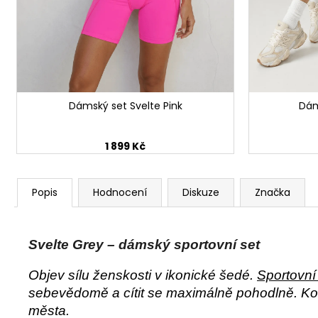
Dámský set Svelte Pink
Dám
1 899 Kč
Popis
Hodnocení
Diskuze
Značka
Svelte Grey – dámský sportovní set
Objev sílu ženskosti v ikonické šedé.
Sportovní
sebevědomě a cítit se maximálně pohodlně. Komb
města.