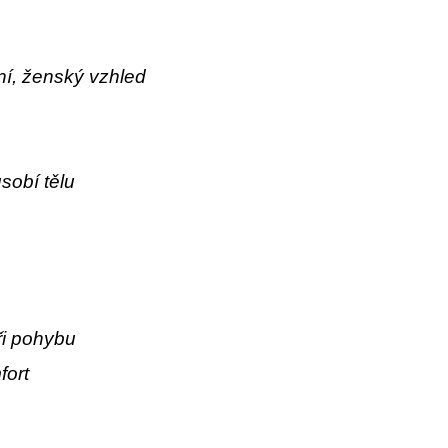
ní, ženský vzhled
ůsobí tělu
ři pohybu
fort