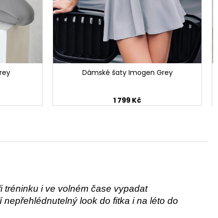
rey
Dámské šaty Imogen Grey
1 799 Kč
ři tréninku i ve volném čase vypadat
epřehlédnutelný look do fitka i na léto do