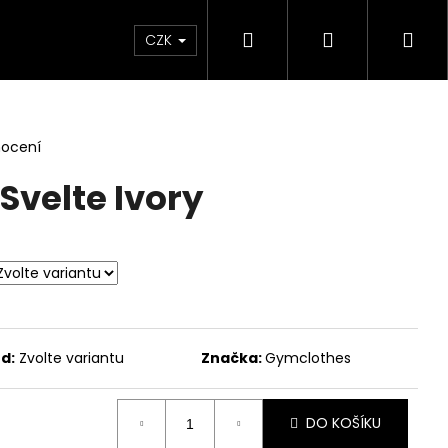
Hledat
Přihlášení
Ná
CZK
koš
nocení
Svelte Ivory
d:
Zvolte variantu
Značka:
Gymclothes
DO KOŠÍKU