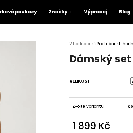
rkové poukazy
Značky
Výprodej
Blog
Co potřebujete najít?
Průměrné
2 hodnocení
Podrobnosti hod
hodnocení
Dámský set 
produktu
HLEDAT
je
5,0
z
5
Doporučujeme
VELIKOST
hvězdiček.
Zvolte variantu
Kó
1 899 Kč
Měrná