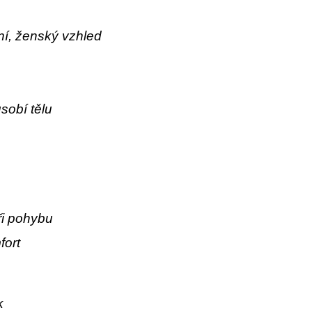
ní, ženský vzhled
ůsobí tělu
ři pohybu
fort
k