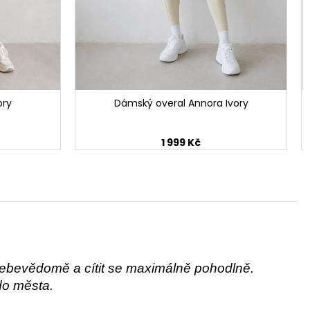
ory
Dámský overal Annora Ivory
1 999 Kč
t sebevědomě a cítit se maximálně pohodlně.
do města.