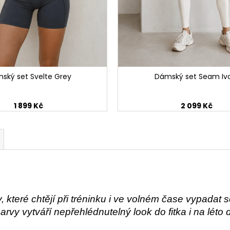
ský set Svelte Grey
Dámský set Seam Iv
1 899 Kč
2 099 Kč
, které chtějí při tréninku i ve volném čase vypada
vy vytváří nepřehlédnutelný look do fitka i na léto 