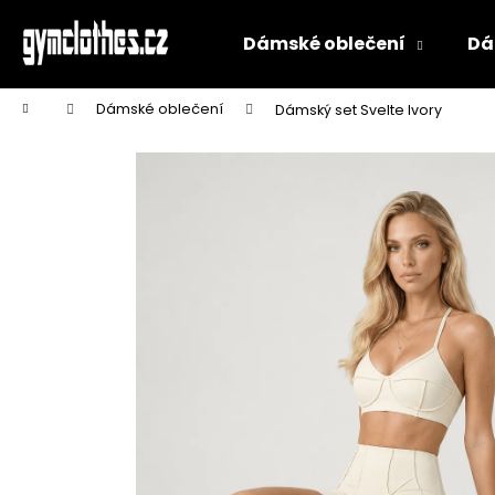
K
Přejít
na
o
Dámské oblečení
Dá
obsah
Zpět
Zpět
š
do
do
í
Domů
Dámské oblečení
Dámský set Svelte Ivory
k
obchodu
obchodu