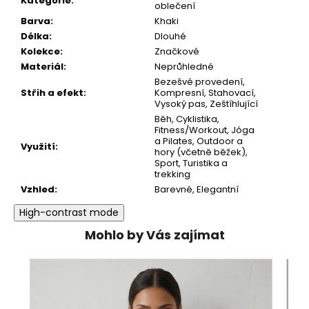
Kategorie
:
oblečení
Barva
:
Khaki
Délka
:
Dlouhé
Kolekce
:
Značkové
Materiál
:
Neprůhledné
Bezešvé provedení
,
Střih a efekt
:
Kompresní
,
Stahovací
,
Vysoký pas
,
Zeštíhlující
Běh
,
Cyklistika
,
Fitness/Workout
,
Jóga
a Pilates
,
Outdoor a
Využití
:
hory (včetně běžek)
,
Sport
,
Turistika a
trekking
Vzhled
:
Barevné
,
Elegantní
High-contrast mode