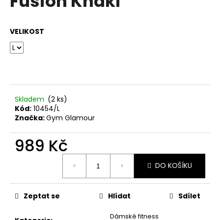
Fusion Khaki
č
z
u
5
j
hvězdiček.
VELIKOST
e
m
e
Skladem
(2 ks)
Kód:
10454/L
Značka:
Gym Glamour
989 Kč
Měrná
DO KOŠÍKU
cena:
Zeptat se
Hlídat
Sdílet
Dámské fitness