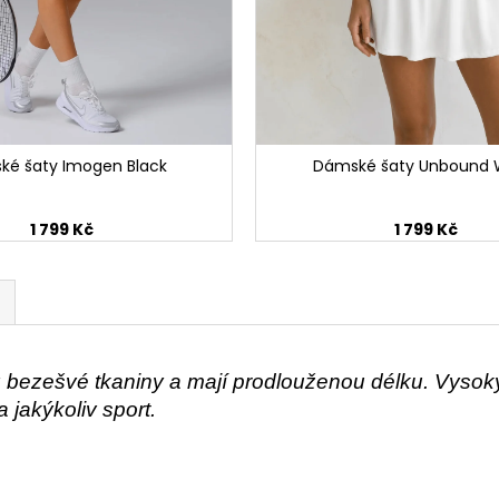
ké šaty Imogen Black
Dámské šaty Unbound 
1 799 Kč
1 799 Kč
 bezešvé tkaniny a mají prodlouženou délku. Vysoký
 jakýkoliv sport.