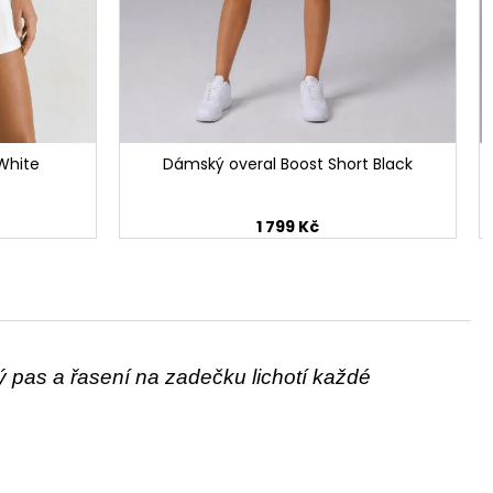
White
Dámský overal Boost Short Black
1 799 Kč
 pas a řasení na zadečku lichotí každé