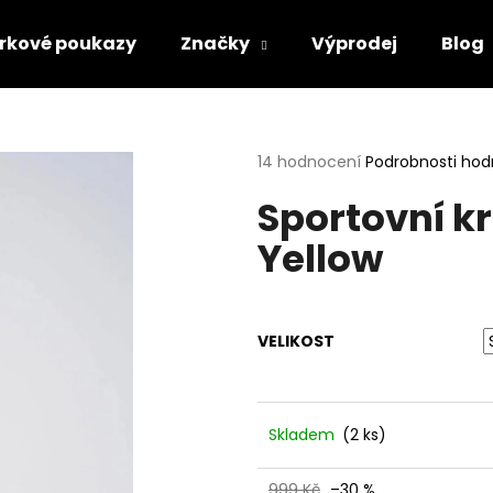
rkové poukazy
Značky
Výprodej
Blog
Co potřebujete najít?
Průměrné
14 hodnocení
Podrobnosti ho
hodnocení
Sportovní k
produktu
HLEDAT
je
Yellow
5,0
z
5
Doporučujeme
hvězdiček.
VELIKOST
Skladem
(2 ks)
999 Kč
–30 %