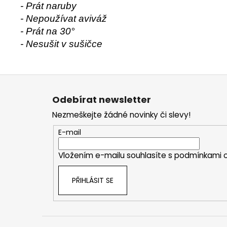
- Prát naruby
- Nepoužívat aviváž
- Prát na 30°
- Nesušit v sušičce
Z
á
Odebírat newsletter
p
Nezmeškejte žádné novinky či slevy!
a
t
E-mail
í
Vložením e-mailu souhlasíte s
podmínkami o
PŘIHLÁSIT SE