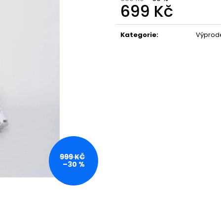
699 Kč
Měrná
cena:
Kategorie
:
Výprod
999 KČ
–30 %