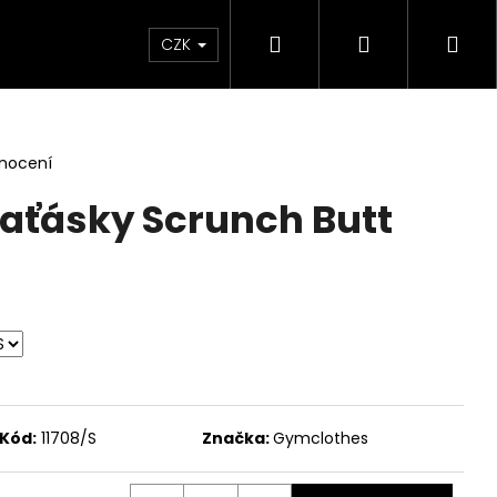
Hledat
Přihlášení
Ná
CZK
koš
dnocení
raťásky Scrunch Butt
Kód:
11708/S
Značka:
Gymclothes