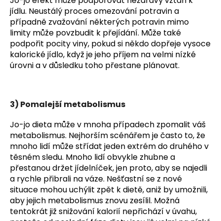
Jo-jo efekt může podporovat nezdravý vztah k
jídlu. Neustálý proces omezování potravin a
případně zvažování některých potravin mimo
limity může povzbudit k přejídání. Může také
podpořit pocity viny, pokud si někdo dopřeje vysoce
kalorické jídlo, když je jeho příjem na velmi nízké
úrovni a v důsledku toho přestane plánovat.
3) Pomalejší metabolismus
Jo-jo dieta může v mnoha případech zpomalit váš
metabolismus. Nejhorším scénářem je často to, že
mnoho lidí může střídat jeden extrém do druhého v
těsném sledu. Mnoho lidí obvykle zhubne a
přestanou držet jídelníček, jen proto, aby se najedli
a rychle přibrali na váze. Nešťastní se z nové
situace mohou uchýlit zpět k dietě, aniž by umožnili,
aby jejich metabolismus znovu zesílil. Možná
tentokrát již snižování kalorií nepřichází v úvahu,