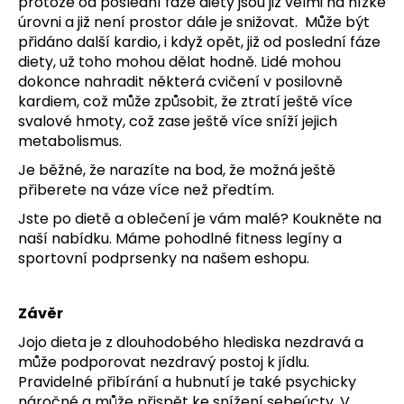
protože od poslední fáze diety jsou již velmi na nízké
úrovni a již není prostor dále je snižovat. Může být
přidáno další kardio, i když opět, již od poslední fáze
diety, už toho mohou dělat hodně. Lidé mohou
dokonce nahradit některá cvičení v posilovně
kardiem, což může způsobit, že ztratí ještě více
svalové hmoty, což zase ještě více sníží jejich
metabolismus.
Je běžné, že narazíte na bod, že možná ještě
přiberete na váze více než předtím.
Jste po dietě a oblečení je vám malé? Koukněte na
naší nabídku. Máme pohodlné
fitness legíny
a
sportovní podprsenky na našem eshopu.
Závěr
Jojo dieta je z dlouhodobého hlediska nezdravá a
může podporovat nezdravý postoj k jídlu.
Pravidelné přibírání a hubnutí je také psychicky
náročné a může přispět ke snížení sebeúcty. V