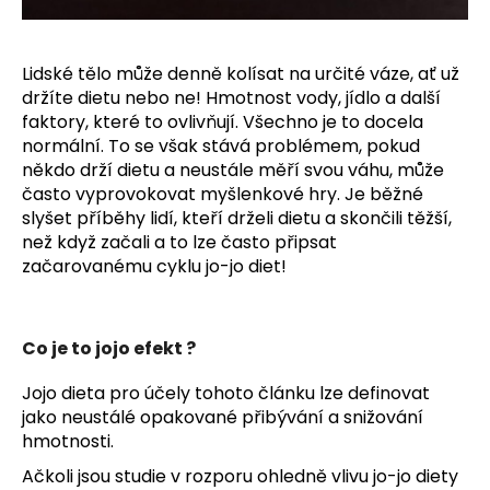
a
j
Lidské tělo může denně kolísat na určité váze, ať už
í
držíte dietu nebo ne! Hmotnost vody, jídlo a další
t
faktory, které to ovlivňují. Všechno je to docela
?
normální. To se však stává problémem, pokud
někdo drží dietu a neustále měří svou váhu, může
často vyprovokovat myšlenkové hry. Je běžné
slyšet příběhy lidí, kteří drželi dietu a skončili těžší,
než když začali a to lze často připsat
HLEDAT
začarovanému cyklu jo-jo diet!
D
Co je to jojo efekt ?
o
Jojo dieta pro účely tohoto článku lze definovat
p
jako neustálé opakované přibývání a snižování
o
hmotnosti.
r
u
Ačkoli jsou studie v rozporu ohledně vlivu jo-jo diety