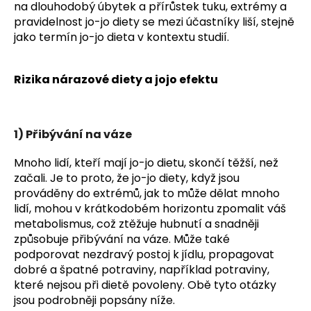
č
na dlouhodobý úbytek a přírůstek tuku, extrémy a
u
pravidelnost jo-jo diety se mezi účastníky liší, stejně
j
jako termín jo-jo dieta v kontextu studií.
e
m
e
Rizika nárazové diety a jojo efektu
1) Přibývání na váze
Mnoho lidí, kteří mají jo-jo dietu, skončí těžší, než
začali. Je to proto, že jo-jo diety, když jsou
prováděny do extrémů, jak to může dělat mnoho
lidí, mohou v krátkodobém horizontu zpomalit váš
metabolismus, což ztěžuje hubnutí a snadněji
způsobuje přibývání na váze. Může také
podporovat nezdravý postoj k jídlu, propagovat
dobré a špatné potraviny, například potraviny,
které nejsou při dietě povoleny. Obě tyto otázky
jsou podrobněji popsány níže.