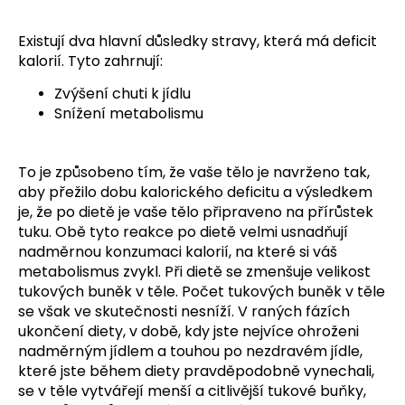
Existují dva hlavní důsledky stravy, která má deficit
kalorií. Tyto zahrnují:
Zvýšení chuti k jídlu
Snížení metabolismu
To je způsobeno tím, že vaše tělo je navrženo tak,
aby přežilo dobu kalorického deficitu a výsledkem
je, že po dietě je vaše tělo připraveno na přírůstek
tuku. Obě tyto reakce po dietě velmi usnadňují
nadměrnou konzumaci kalorií, na které si váš
metabolismus zvykl. Při dietě se zmenšuje velikost
tukových buněk v těle. Počet tukových buněk v těle
se však ve skutečnosti nesníží. V raných fázích
ukončení diety, v době, kdy jste nejvíce ohroženi
nadměrným jídlem a touhou po nezdravém jídle,
které jste během diety pravděpodobně vynechali,
se v těle vytvářejí menší a citlivější tukové buňky,