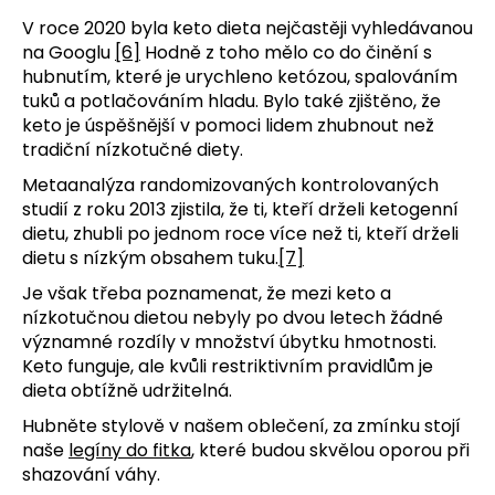
V roce 2020 byla keto dieta nejčastěji vyhledávanou
na Googlu
[6]
Hodně z toho mělo co do činění s
hubnutím, které je urychleno ketózou, spalováním
tuků a potlačováním hladu. Bylo také zjištěno, že
keto je úspěšnější v pomoci lidem zhubnout než
tradiční nízkotučné diety.
Metaanalýza randomizovaných kontrolovaných
studií z roku 2013 zjistila, že ti, kteří drželi ketogenní
dietu, zhubli po jednom roce více než ti, kteří drželi
dietu s nízkým obsahem tuku.
[7]
Je však třeba poznamenat, že mezi keto a
nízkotučnou dietou nebyly po dvou letech žádné
významné rozdíly v množství úbytku hmotnosti.
Keto funguje, ale kvůli restriktivním pravidlům je
dieta obtížně udržitelná.
Hubněte stylově v našem oblečení, za zmínku stojí
naše
legíny do fitka
, které budou skvělou oporou při
shazování váhy.