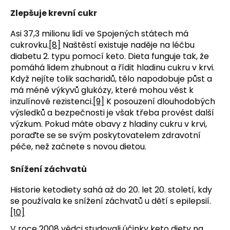
Zlepšuje krevní cukr
Asi 37,3 milionu lidí ve Spojených státech má
cukrovku.
[8]
Naštěstí existuje naděje na léčbu
diabetu 2. typu pomocí keto. Dieta funguje tak, že
pomáhá lidem zhubnout a řídit hladinu cukru v krvi.
Když nejíte tolik sacharidů, tělo napodobuje půst a
má méně výkyvů glukózy, které mohou vést k
inzulínové rezistenci.
[9]
K posouzení dlouhodobých
výsledků a bezpečnosti je však třeba provést další
výzkum. Pokud máte obavy z hladiny cukru v krvi,
poraďte se se svým poskytovatelem zdravotní
péče, než začnete s novou dietou.
Snížení záchvatů
Historie ketodiety sahá až do 20. let 20. století, kdy
se používala ke snížení záchvatů u dětí s epilepsií.
[10]
V roce 2008 vědci studovali účinky keto diety na