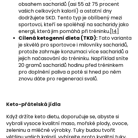
obsahem sacharidů (asi 55 až 75 procent
vašich celkových kalorií) a ostatní dny
dodržujete SKD. Tento typ je oblíbený mezi
sportovci, kteří se spoléhají na sacharidy jako
energii, která jim pomáhá při tréninku.
[14]
Cílená ketogenní dieta (TKD):
Tato varianta
je skvělá pro sportovce i milovníky sacharidů,
protože zahrnuje konzumaci více sacharidů a
jejich načasování do tréninku. Například sníte
20 gramů sacharidů hodinu před tréninkem
pro doplnění paliva a poté si hned po něm
znovu dáte pro regeneraci svalů.
Keto-přátelská jídla
Když držíte keto dietu, doporučuje se, abyste si
vybrali vysoce kvalitní maso, mořské plody, ovoce,
zeleninu a mléčné výrobky. Tuky budou tvořit
většinu vašich kalorií, vybírejte proto kvalitní tuky,