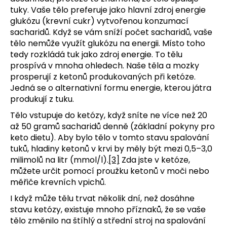
tuky. Vaše tělo preferuje jako hlavní zdroj energie
glukózu (krevní cukr) vytvořenou konzumací
sacharidů. Když se vám sníží počet sacharidů, vaše
tělo nemůže využít glukózu na energii. Místo toho
tedy rozkládá tuk jako zdroj energie. To tělu
prospívá v mnoha ohledech. Naše těla a mozky
prosperují z ketonů produkovaných při ketóze.
Jedná se o alternativní formu energie, kterou játra
produkují z tuku.
Tělo vstupuje do ketózy, když sníte ne více než 20
až 50 gramů sacharidů denně (základní pokyny pro
keto dietu). Aby bylo tělo v tomto stavu spalování
tuků, hladiny ketonů v krvi by měly být mezi 0,5–3,0
milimolů na litr (mmol/l).
[3]
Zda jste v ketóze,
můžete určit pomocí proužku ketonů v moči nebo
měřiče krevních vpichů.
I když může tělu trvat několik dní, než dosáhne
stavu ketózy, existuje mnoho příznaků, že se vaše
tělo změnilo na štíhlý a střední stroj na spalování