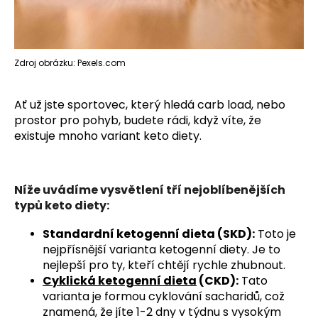
Zdroj obrázku: Pexels.com
Ať už jste sportovec, který hledá carb load, nebo
prostor pro pohyb, budete rádi, když víte, že
existuje mnoho variant keto diety.
Níže uvádíme vysvětlení tří nejoblíbenějších
typů keto diety:
Standardní ketogenní dieta (SKD):
Toto je
nejpřísnější varianta ketogenní diety. Je to
nejlepší pro ty, kteří chtějí rychle zhubnout.
Cyklická ketogenní dieta
(CKD):
Tato
varianta je formou cyklování sacharidů, což
znamená, že jíte 1-2 dny v týdnu s vysokým