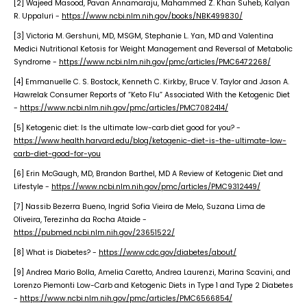
[2] Wajeed Masood, Pavan Annamaraju, Mahammed Z. Khan Suheb, Kalyan
R. Uppaluri -
https://www.ncbi.nlm.nih.gov/books/NBK499830/
[3] Victoria M. Gershuni, MD, MSGM, Stephanie L. Yan, MD and Valentina
Medici Nutritional Ketosis for Weight Management and Reversal of Metabolic
Syndrome -
https://www.ncbi.nlm.nih.gov/pmc/articles/PMC6472268/
[4] Emmanuelle C. S. Bostock, Kenneth C. Kirkby, Bruce V. Taylor and Jason A.
Hawrelak Consumer Reports of “Keto Flu” Associated With the Ketogenic Diet
-
https://www.ncbi.nlm.nih.gov/pmc/articles/PMC7082414/
[5] Ketogenic diet: Is the ultimate low-carb diet good for you? -
https://www.health.harvard.edu/blog/ketogenic-diet-is-the-ultimate-low-
carb-diet-good-for-you
[6] Erin McGaugh, MD, Brandon Barthel, MD A Review of Ketogenic Diet and
Lifestyle -
https://www.ncbi.nlm.nih.gov/pmc/articles/PMC9312449/
[7] Nassib Bezerra Bueno, Ingrid Sofia Vieira de Melo, Suzana Lima de
Oliveira, Terezinha da Rocha Ataide -
https://pubmed.ncbi.nlm.nih.gov/23651522/
[8] What is Diabetes? -
https://www.cdc.gov/diabetes/about/
[9] Andrea Mario Bolla, Amelia Caretto, Andrea Laurenzi, Marina Scavini, and
Lorenzo Piemonti Low-Carb and Ketogenic Diets in Type 1 and Type 2 Diabetes
-
https://www.ncbi.nlm.nih.gov/pmc/articles/PMC6566854/