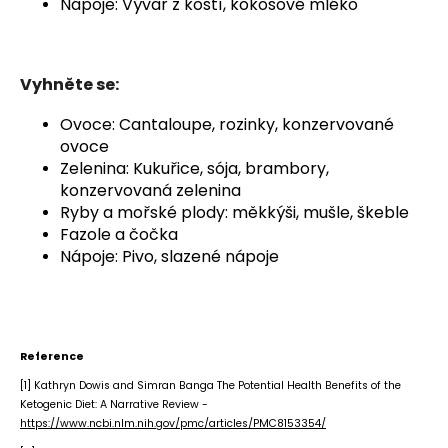
Nápoje: Vývar z kostí, kokosové mléko
Vyhněte se:
Ovoce: Cantaloupe, rozinky, konzervované
ovoce
Zelenina: Kukuřice, sója, brambory,
konzervovaná zelenina
Ryby a mořské plody: měkkýši, mušle, škeble
Fazole a čočka
Nápoje: Pivo, slazené nápoje
Reference
[1] Kathryn Dowis and Simran Banga The Potential Health Benefits of the
Ketogenic Diet: A Narrative Review -
https://www.ncbi.nlm.nih.gov/pmc/articles/PMC8153354/