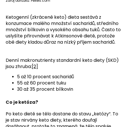
Zdroj obrázku: Pexels.com
Ketogenní (zkráceně keto) dieta sestává z
konzumace malého množství sacharidů, středního
množství bílkovin a vysokého obsahu tuků. Často to
uslyšíte přirovnávat k Atkinsonově dietě, protože
obě diety kladou důraz na nízký příjem sacharidů.
Denní makronutrienty standardní keto diety (SKD)
jsou zhruba:
[2]
5 až 10 procent sacharidů
55 až 60 procent tuku
30 až 35 procent bílkovin
Co je ketóza?
Po keto dietě se tělo dostane do stavu „ketózy“. To
je stav nirvány keto diety, kterého doufají
dosáhnout, protože to znamená, že tělo spaluje