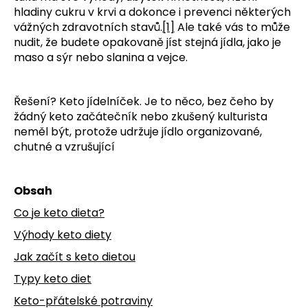
č
hladiny cukru v krvi a dokonce i prevenci některých
u
vážných zdravotních stavů.
[1]
Ale také vás to může
j
nudit, že budete opakovaně jíst stejná jídla, jako je
e
maso a sýr nebo slanina a vejce.
m
e
Řešení? Keto jídelníček. Je to něco, bez čeho by
žádný keto začátečník nebo zkušený kulturista
neměl být, protože udržuje jídlo organizované,
chutné a vzrušující
Obsah
Co je keto dieta?
Výhody keto diety
Jak začít s keto dietou
Typy keto diet
Keto-přátelské potraviny