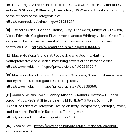
[10] E P Vining, J M Freeman, K Ballaban-Gil, C S Camfield, P R Camfield, G L
Holmes, S Shinnar, R Shuman, E Trevathan, J W Wheless A multicenter study
of the efficacy of the ketogenic diet -
https://pubmed.ncbi.nlm.nih.gov/9823827/
[11] Elizabeth G Neal, Hannah Chaffe, Ruby H Schwartz, Margaret S Lawson,
Nicole Edwards, Geogianna Fitzsimmons, Andrea Whitney, J Helen Cross The
ketogenic diet for the treatment of childhood epilepsy: a randomised
controlled trial -
https://pubmed.ncbi.nlm.nih.gov/18456557/
[12] Maciej Gasior,a Michael A. Rogawski,a and Adam L. Hartman
Neuroprotective and disease-modifying effects of the ketogenic diet -
https://www.ncbi.nlm.nih.gov/pmc/articles/PMC2367001/
[13] Marzena Ułamek-Kozioł, Stanisław J. Czuczwar, Sławomir Januszewski
and Ryszard Pluta Ketogenic Diet and Epilepsy -
https://www.ncbi.nlm.nih.gov/pmc/articles/PMC6836058/
[14] Jacob M Wilson, Ryan P Lowery, Michael D Roberts, Matthew H Sharp,
Jordan M Joy, Kevin A Shields, Jeremy M Partl, Jeff S Volek, Dominic P
D'Agostino Effects of Ketogenic Dieting on Body Composition, Strength, Power,
and Hormonal Profiles in Resistance Training Men -
https://pubmed.ncbi.nlm.nih.gov/28399015/
[15] Types of Fat -
https://www.hsph.harvard.edu/nutritionsource/what-
should-you-eat/