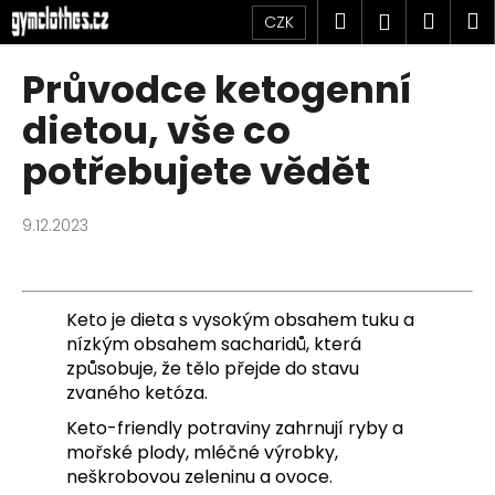
K
Přejít
Hledat
Náku
M
Přihlášen
CZK
na
o
obsah
Zpět
Zpět
košík
š
Průvodce ketogenní
í
C
dietou, vše co
k
o
potřebujete vědět
p
o
9.12.2023
t
ř
e
b
Keto je dieta s vysokým obsahem tuku a
nízkým obsahem sacharidů, která
u
způsobuje, že tělo přejde do stavu
j
zvaného ketóza.
e
Keto-friendly potraviny zahrnují ryby a
t
mořské plody, mléčné výrobky,
e
neškrobovou zeleninu a ovoce.
n