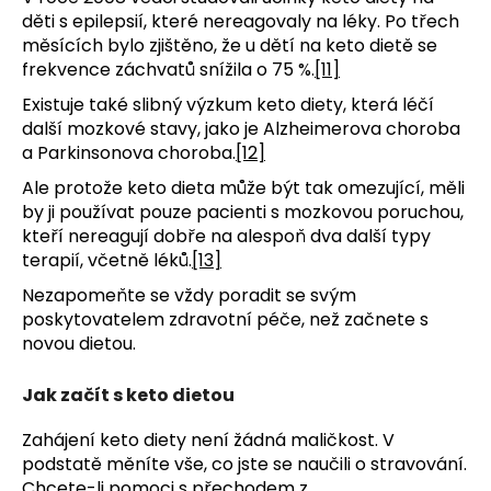
děti s epilepsií, které nereagovaly na léky. Po třech
měsících bylo zjištěno, že u dětí na keto dietě se
frekvence záchvatů snížila o 75 %.
[11]
Existuje také slibný výzkum keto diety, která léčí
další mozkové stavy, jako je Alzheimerova choroba
a Parkinsonova choroba.
[12]
Ale protože keto dieta může být tak omezující, měli
by ji používat pouze pacienti s mozkovou poruchou,
kteří nereagují dobře na alespoň dva další typy
terapií, včetně léků.
[13]
Nezapomeňte se vždy poradit se svým
poskytovatelem zdravotní péče, než začnete s
novou dietou.
Jak začít s keto dietou
Zahájení keto diety není žádná maličkost. V
podstatě měníte vše, co jste se naučili o stravování.
Chcete-li pomoci s přechodem z