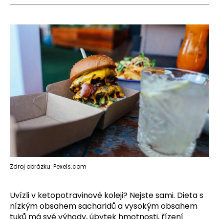
a
j
í
t
?
HLEDAT
D
o
Zdroj obrázku: Pexels.com
p
o
Uvízli v ketopotravinové koleji? Nejste sami. Dieta s
r
nízkým obsahem sacharidů a vysokým obsahem
u
tuků má své výhody, úbytek hmotnosti, řízení