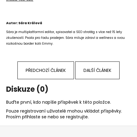
Autor: Sára Králová
Sára je multiplatformní editor, spisovatel a SEO stratég s více než 15 lety
zkušeností. Psala pro řadu prodejen. Sára miluje zdraví a wellness a svou
rozkošnou border kolii Emmy.
PŘEDCHOZÍ ČLÁNEK
DALŠÍ ČLÁNEK
Diskuze (0)
Buďte první, kdo napíše příspěvek k této položce.
Pouze registrovaní uživatelé mohou vkládat příspěvky.
Prosím
přihlaste se
nebo se
registrujte
.
Z