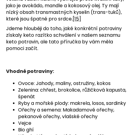
jako je avokádo, mandle a kokosový olej. Ty mají
nízký obsah transmastných kyselin (trans-tuků),
které jsou špatné pro srdce.
[15]
Jdeme hlouběji do toho, jaké konkrétní potraviny
získaly keto razítko schválení v našem seznamu
keto potravin, ale tato příručka by vám měla
pomoci začít.
Vhodné potraviny:
Ovoce: Jahody, maliny, ostružiny, kokos
Zelenina: chřest, brokolice, růžičková kapusta,
špenát
Ryby a mořské plody: makrela, losos, sardinky
Ořechy a semena: Makadamové ořechy,
pekanové ořechy, vlašské ořechy
Vejce
Bio ghí