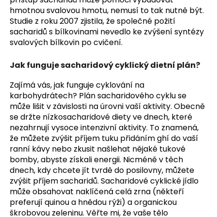
hmotnou svalovou hmotu, nemusí to tak nutně být.
Studie z roku 2007 zjistila, že společné požití
sacharidů s bílkovinami nevedlo ke zvýšení syntézy
svalových bílkovin po cvičení.
Jak funguje sacharidový cyklický dietní plán?
Zajímá vás, jak funguje cyklování na
karbohydrátech? Plán sacharidového cyklu se
může lišit v závislosti na úrovni vaší aktivity. Obecně
se držte nízkosacharidové diety ve dnech, které
nezahrnují vysoce intenzivní aktivity. To znamená,
že můžete zvýšit příjem tuku přidáním ghí do vaší
ranní kávy nebo zkusit našlehat nějaké tukové
bomby, abyste získali energii. Nicméně v těch
dnech, kdy chcete jít tvrdě do posilovny, můžete
zvýšit příjem sacharidů. Sacharidové cyklické jídlo
může obsahovat naklíčená celá zrna (někteří
preferují quinou a hnědou rýži) a organickou
škrobovou zeleninu. Věřte mi, že vaše tělo