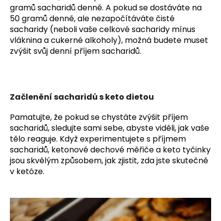
gramů sacharidů denně. A pokud se dostáváte na
50 gramů denně, ale nezapočítáváte čisté
sacharidy (neboli vaše celkové sacharidy mínus
vláknina a cukerné alkoholy), možná budete muset
zvýšit svůj denní příjem sacharidů.
Začlenění sacharidů s keto dietou
Pamatujte, že pokud se chystáte zvýšit příjem
sacharidů, sledujte sami sebe, abyste viděli, jak vaše
tělo reaguje. Když experimentujete s příjmem
sacharidů, ketonové dechové měřiče a keto tyčinky
jsou skvělým způsobem, jak zjistit, zda jste skutečně
v ketóze.