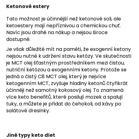
Ketonové estery
Tato možnost je účinnější než ketonové soli, ale
ketoestery mají nepříznivou a chemickou chuť.
Navíc jsou drahé na nákup a nejsou široce
dostupné.
Je však důležité mít na paměti, že exogenní ketony
nejsou nutné k udržení stavu ketózy. Ve skutečnosti
je MCT olej šťastným prostředníkem mezi čistou,
nutriční ketózou a exogenními ketony. Protože se
jedná o čistý C8 MCT olej, který je nejvíce
ketogenním MCT, zvyšuje hladiny ketonů čtyřikrát
účinněji než samotný kokosový olej. To znamená
více keto benefitů, které posilují mozek a spalují
tuky, a můžete je přidat do čehokoli, od kávy po
salátové dresinky.
Jiné typy keto diet