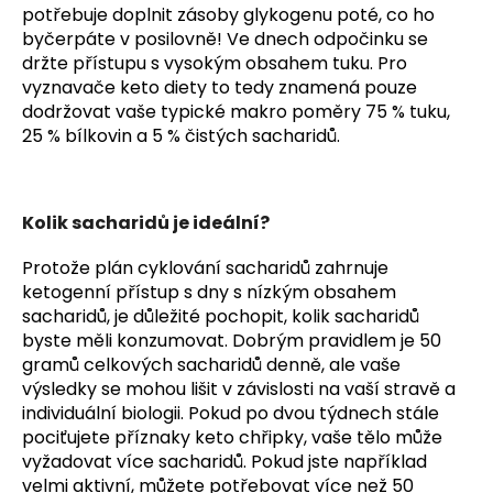
potřebuje doplnit zásoby glykogenu poté, co ho
byčerpáte v posilovně! Ve dnech odpočinku se
držte přístupu s vysokým obsahem tuku. Pro
vyznavače keto diety to tedy znamená pouze
dodržovat vaše typické makro poměry 75 % tuku,
25 % bílkovin a 5 % čistých sacharidů.
Kolik sacharidů je ideální?
Protože plán cyklování sacharidů zahrnuje
ketogenní přístup s dny s nízkým obsahem
sacharidů, je důležité pochopit, kolik sacharidů
byste měli konzumovat. Dobrým pravidlem je 50
gramů celkových sacharidů denně, ale vaše
výsledky se mohou lišit v závislosti na vaší stravě a
individuální biologii. Pokud po dvou týdnech stále
pociťujete příznaky keto chřipky, vaše tělo může
vyžadovat více sacharidů. Pokud jste například
velmi aktivní, můžete potřebovat více než 50