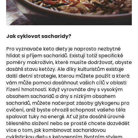
a
j
í
t
Jak cyklovat sacharidy?
?
Pro vyznavače keto diety je naprosto nezbytné
hlídat si příjem sacharidů. Existují totiž specifické
poměry makroživin, které musíte dodržovat, abyste
dosáhli stavu ketózy. Ale díky kulturistům existuje
HLEDAT
další dietní strategie, kterou můžete použít a která
vám může pomoci dosáhnout vašich cílů v oblasti
řízení hmotnosti. Když vyrovnáte dny s vysokým
obsahem sacharidů a dny s nízkým obsahem
D
sacharidů, můžete načerpat zásoby glykogenu pro
o
cvičení, aniž byste ohrozili schopnost vašeho těla
p
spalovat tuky na energii. Ať už jste dosáhli úrovně
o
tělesného složení nebo se prostě chcete dozvědět
r
více o tom, jak kombinovat sacharidovou
u
cyklistickou dietu s ketogenním životním stylem,