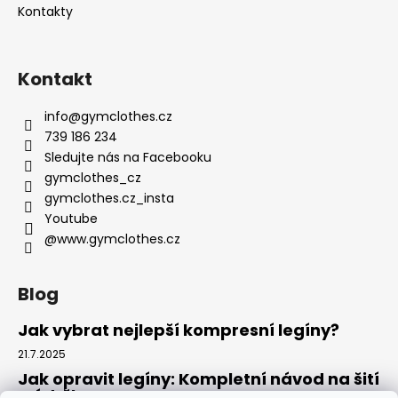
Kontakty
Kontakt
info
@
gymclothes.cz
739 186 234
Sledujte nás na Facebooku
gymclothes_cz
gymclothes.cz_insta
Youtube
@www.gymclothes.cz
Blog
Jak vybrat nejlepší kompresní legíny?
21.7.2025
Jak opravit legíny: Kompletní návod na šití
a údržbu