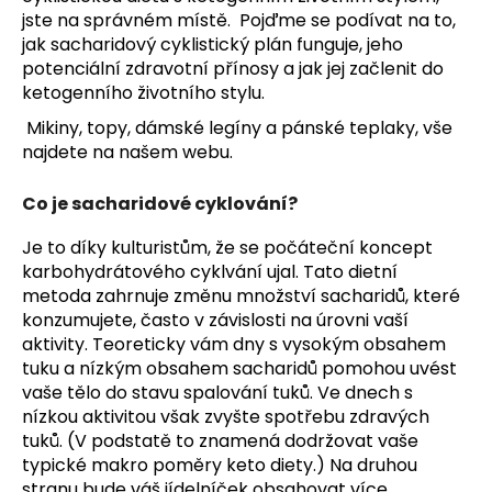
č
jste na správném místě. Pojďme se podívat na to,
u
jak sacharidový cyklistický plán funguje, jeho
j
potenciální zdravotní přínosy a jak jej začlenit do
e
ketogenního životního stylu.
m
e
Mikiny, topy,
dámské legíny
a pánské teplaky, vše
najdete na našem webu.
Co je sacharidové cyklování?
Je to díky kulturistům, že se počáteční koncept
karbohydrátového cyklvání ujal. Tato dietní
metoda zahrnuje změnu množství sacharidů, které
konzumujete, často v závislosti na úrovni vaší
aktivity. Teoreticky vám dny s vysokým obsahem
tuku a nízkým obsahem sacharidů pomohou uvést
vaše tělo do stavu spalování tuků. Ve dnech s
nízkou aktivitou však zvyšte spotřebu zdravých
tuků. (V podstatě to znamená dodržovat vaše
typické makro poměry keto diety.) Na druhou
stranu bude váš jídelníček obsahovat více