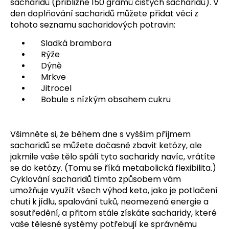
sacharidů (přibližně 150 gramů čistých sacharidů). V
den doplňování sacharidů můžete přidat věci z
tohoto seznamu sacharidových potravin:
Sladká brambora
Rýže
Dýně
Mrkve
Jitrocel
Bobule s nízkým obsahem cukru
Všimněte si, že během dne s vyšším příjmem
sacharidů se můžete dočasně zbavit ketózy, ale
jakmile vaše tělo spálí tyto sacharidy navíc, vrátíte
se do ketózy. (Tomu se říká metabolická flexibilita.)
Cyklování sacharidů tímto způsobem vám
umožňuje využít všech výhod keto, jako je potlačení
chuti k jídlu, spalování tuků, neomezená energie a
sosutředění, a přitom stále získáte sacharidy, které
vaše tělesné systémy potřebují ke správnému