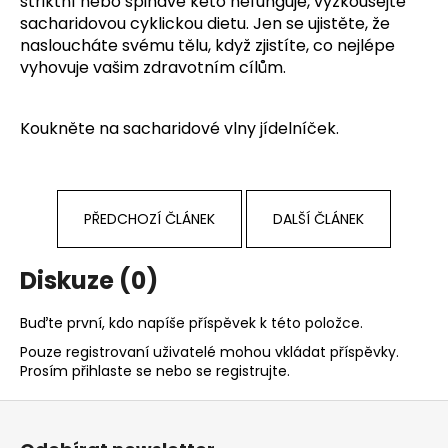
striktní nebo špinavé keto nefunguje, vyzkoušejte
sacharidovou cyklickou dietu. Jen se ujistěte, že
nasloucháte svému tělu, když zjistíte, co nejlépe
vyhovuje vašim zdravotním cílům.
Koukněte na
sacharidové vlny jídelníček
.
PŘEDCHOZÍ ČLÁNEK
DALŠÍ ČLÁNEK
Diskuze (0)
Buďte první, kdo napíše příspěvek k této položce.
Pouze registrovaní uživatelé mohou vkládat příspěvky.
Prosím
přihlaste se
nebo se
registrujte
.
Z
á