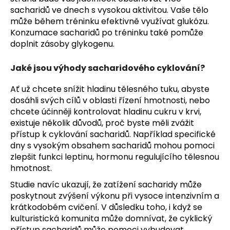
sacharidů ve dnech s vysokou aktivitou. Vaše tělo
může během tréninku efektivně využívat glukózu.
Konzumace sacharidů po tréninku také pomůže
doplnit zásoby glykogenu.
Jaké jsou výhody sacharidového cyklování?
Ať už chcete snížit hladinu tělesného tuku, abyste
dosáhli svých cílů v oblasti řízení hmotnosti, nebo
chcete účinněji kontrolovat hladinu cukru v krvi,
existuje několik důvodů, proč byste měli zvážit
přístup k cyklování sacharidů. Například specifické
dny s vysokým obsahem sacharidů mohou pomoci
zlepšit funkci leptinu, hormonu regulujícího tělesnou
hmotnost.
Studie navíc ukazují, že zatížení sacharidy může
poskytnout zvýšení výkonu při vysoce intenzivním a
krátkodobém cvičení. V důsledku toho, i když se
kulturistická komunita může domnívat, že cyklický
přístup sacharidů může pomoci vybudovat