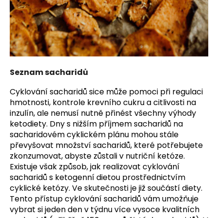
Seznam sacharidů
Cyklování sacharidů sice může pomoci při regulaci
hmotnosti, kontrole krevního cukru a citlivosti na
inzulín, ale nemusí nutně přinést všechny výhody
ketodiety. Dny s nižším příjmem sacharidů na
sacharidovém cyklickém plánu mohou stále
převyšovat množství sacharidů, které potřebujete
zkonzumovat, abyste zůstali v nutriční ketóze.
Existuje však způsob, jak realizovat cyklování
sacharidů s ketogenní dietou prostřednictvím
cyklické ketózy. Ve skutečnosti je již součástí diety.
Tento přístup cyklování sacharidů vám umožňuje
vybrat si jeden den v týdnu více vysoce kvalitních