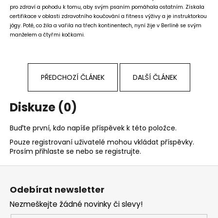
pro zdraví a pohodu k tomu, aby svým psaním pomáhala ostatním. Získala
certifikace v oblasti zdravotního koučování a fitness výživy a je instruktorkou
jógy. Poté, co žila a vařila na třech kontinentech, nyní žije v Berlíně se svým
manželem a čtyřmi kočkami.
PŘEDCHOZÍ ČLÁNEK
DALŠÍ ČLÁNEK
Diskuze (0)
Buďte první, kdo napíše příspěvek k této položce.
Pouze registrovaní uživatelé mohou vkládat příspěvky.
Prosím
přihlaste se
nebo se
registrujte
.
Z
á
Odebírat newsletter
p
Nezmeškejte žádné novinky či slevy!
a