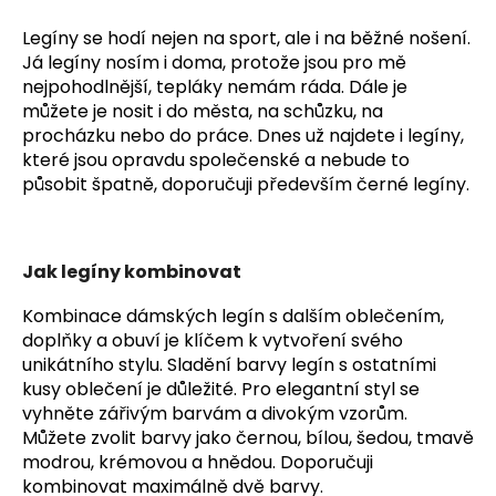
Legíny se hodí nejen na sport, ale i na běžné nošení.
Já legíny nosím i doma, protože jsou pro mě
nejpohodlnější, tepláky nemám ráda. Dále je
můžete je nosit i do města, na schůzku, na
procházku nebo do práce. Dnes už najdete i legíny,
které jsou opravdu společenské a nebude to
působit špatně, doporučuji především černé legíny.
Jak legíny kombinovat
Kombinace dámských legín s dalším oblečením,
doplňky a obuví je klíčem k vytvoření svého
unikátního stylu. Sladění barvy legín s ostatními
kusy oblečení je důležité. Pro elegantní styl se
vyhněte zářivým barvám a divokým vzorům.
Můžete zvolit barvy jako černou, bílou, šedou, tmavě
modrou, krémovou a hnědou. Doporučuji
kombinovat maximálně dvě barvy.