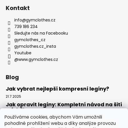
Kontakt
info
@
gymclothes.cz
739 186 234
Sledujte nás na Facebooku
gymclothes_cz
gymclothes.cz_insta
Youtube
@www.gymclothes.cz
Blog
Jak vybrat nejlepší kompresní legíny?
21.7.2025
Jak opravit legíny: Kompletní návod na šití
a údržbu
Používáme cookies, abychom Vám umožnili
14.7.2025
pohodlné prohlížení webu a díky analýze provozu
Kde koupit legíny: Komplexní návod pro