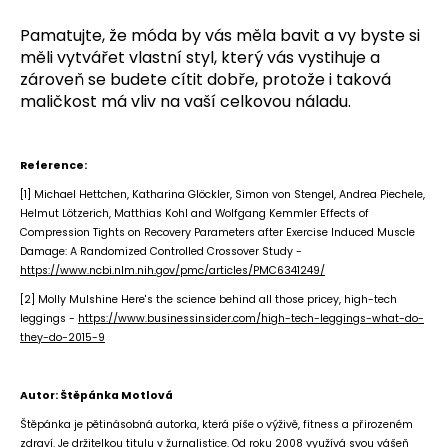
Pamatujte, že móda by vás měla bavit a vy byste si
měli vytvářet vlastní styl, který vás vystihuje a
zároveň se budete cítit dobře, protože i taková
maličkost má vliv na vaší celkovou náladu.
Reference:
[1] Michael Hettchen, Katharina Glöckler, Simon von Stengel, Andrea Piechele,
Helmut Lötzerich, Matthias Kohl and Wolfgang Kemmler Effects of
Compression Tights on Recovery Parameters after Exercise Induced Muscle
Damage: A Randomized Controlled Crossover Study -
https://www.ncbi.nlm.nih.gov/pmc/articles/PMC6341249/
[2] Molly Mulshine Here's the science behind all those pricey, high-tech
leggings -
https://www.businessinsider.com/high-tech-leggings-what-do-
they-do-2015-9
Autor: Štěpánka Motlová
Štěpánka je pětinásobná autorka, která píše o výživě, fitness a přirozeném
zdraví. Je držitelkou titulu v žurnalistice. Od roku 2008 využívá svou vášeň