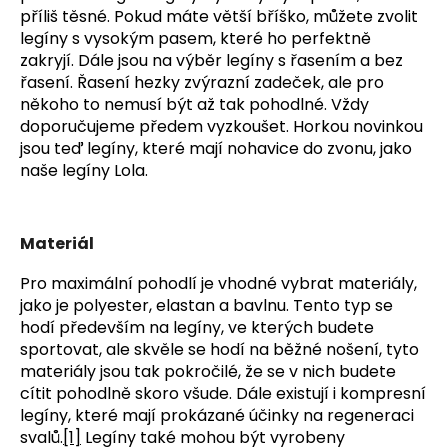
č
příliš těsné. Pokud máte větší bříško, můžete zvolit
u
legíny s vysokým pasem, které ho perfektně
j
zakryjí. Dále jsou na výběr legíny s řasením a bez
e
řasení. Řasení hezky zvýrazní zadeček, ale pro
m
někoho to nemusí být až tak pohodlné. Vždy
e
doporučujeme předem vyzkoušet. Horkou novinkou
jsou teď legíny, které mají nohavice do zvonu, jako
naše legíny Lola.
Materiál
Pro maximální pohodlí je vhodné vybrat materiály,
jako je polyester, elastan a bavlnu. Tento typ se
hodí především na legíny, ve kterých budete
sportovat, ale skvěle se hodí na běžné nošení, tyto
materiály jsou tak pokročilé, že se v nich budete
cítit pohodlně skoro všude. Dále existují i kompresní
legíny, které mají prokázané účinky na regeneraci
svalů.
[1]
Legíny také mohou být vyrobeny