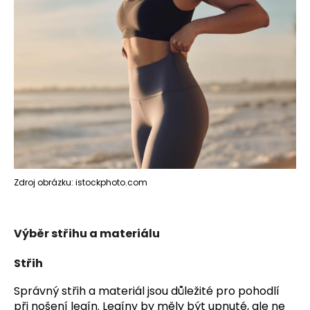
a
j
í
t
?
HLEDAT
Zdroj obrázku: istockphoto.com
D
Výběr střihu a materiálu
o
p
Střih
o
r
Správný střih a materiál jsou důležité pro pohodlí
u
při nošení legín. Legíny by měly být upnuté, ale ne