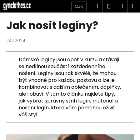
K
Přejít
Hledat
Náku
M
Přihlášen
CZK
na
o
obsah
Zpět
Zpět
košík
š
Jak nosit legíny?
í
C
k
o
24.1.2024
p
o
Dámské legíny jsou opět v kurzu a stávají
t
se nedílnou součástí každodenního
nošení. Legíny jsou tak skvělé, že mohou
ř
být vhodné pro každou postavu a lze je
e
kombinovat s dalším oblečením, doplňky,
b
ale i obuví. V tomto článku najdete tipy,
u
jak vybrat správný střih legín, materiál a
j
nošení legín, které vám pomohou oživit
e
váš styl.
t
e
n