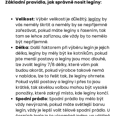
Základní pravidla, jak správně nosit legíny:
Velikost:
Výběr velikosti je důležitý,
legíny
by
vás neměly škrtit a neměly by se nepříjemně
zařezávat, pokud máte legíny s řasením, tak
tam se lehce zaříznou, ale vždy by to nemělo
být nepříjemné.
Délka:
Další faktorem při výběru legín je jejich
délka, legíny by měly být ke kotníkům, pokud
jste menší postavy a legíny jsou moc dlouhé,
lze zvolit legíny 7/8 délky, které vám pak
budou akorát, pokud výrobce takové nemá
v nabídce, lze to řešit tak, že legíny ohrnete.
Pokud vyšší postavy a legíny i přes to jsou
krátké, tak skvělou volbou mohou být vysoké
ponožky, které zakryjí místo, kde legíny končí.
Spodní prádlo:
Spodní prádlo by mělo být
vždy nevýrazné, pokud máte světlejší barvu
legín, vždy je lepší volit tělové spodní prádlo. U
černých legín je to víceméně jedno, ve většině