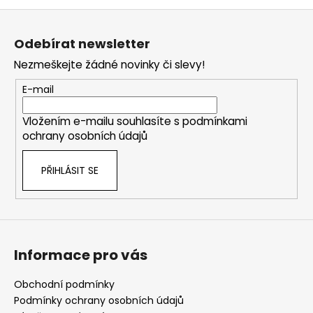
v
Z
l
á
á
Odebírat newsletter
d
p
a
Nezmeškejte žádné novinky či slevy!
a
c
t
E-mail
í
í
p
Vložením e-mailu souhlasíte s
podmínkami
r
ochrany osobních údajů
v
k
PŘIHLÁSIT SE
y
v
ý
p
i
s
Informace pro vás
u
Obchodní podmínky
Podmínky ochrany osobních údajů