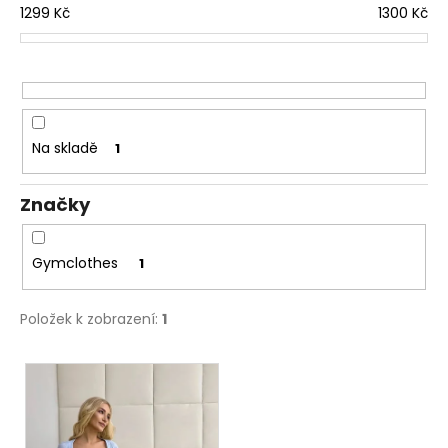
í
1299
Kč
1300
Kč
a
p
j
r
í
o
t
d
?
u
Na skladě
1
k
t
Značky
ů
HLEDAT
Gymclothes
1
D
Položek k zobrazení:
1
o
p
V
o
ý
r
p
u
i