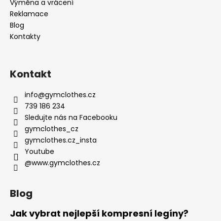
Výměna a vrácení
Reklamace
Blog
Kontakty
Kontakt
info
@
gymclothes.cz
739 186 234
Sledujte nás na Facebooku
gymclothes_cz
gymclothes.cz_insta
Youtube
@www.gymclothes.cz
Blog
Jak vybrat nejlepší kompresní legíny?