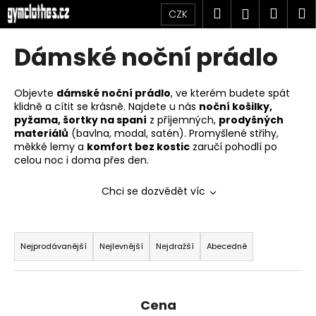
K
Přejít
Hledat
Náku
M
Přihlášen
CZK
na
o
obsah
Zpět
Zpět
košík
š
Dámské noční prádlo
í
C
k
o
Objevte
dámské noční prádlo
, ve kterém budete spát
klidně a cítit se krásně. Najdete u nás
noční košilky,
p
pyžama, šortky na spaní
z příjemných,
prodyšných
o
materiálů
(bavlna, modal, satén). Promyšlené střihy,
t
měkké lemy a
komfort bez kostic
zaručí pohodlí po
celou noc i doma přes den.
ř
e
Chci se dozvědět víc
b
u
Ř
j
a
Nejprodávanější
Nejlevnější
Nejdražší
Abecedně
e
z
t
e
e
n
Cena
n