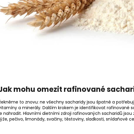
Jak mohu omezit rafinované sachar
Řekněme to znovu: ne všechny sacharidy jsou špatné a potřebujete
vitamíny a minerály. Dalším krokem je identifikovat rafinované s
je nahradit. Hlavními dietními zdroji rafinovaných sacharidů jsou 
rýže, pečivo, limonády, svačiny, těstoviny, sladkosti, snídaňové ce