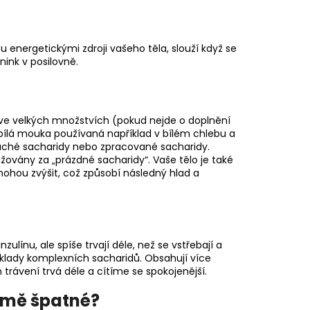
 energetickými zdroji vašeho těla, slouží když se
ink v posilovně.
ve velkých množstvích (pokud nejde o doplnění
 bílá mouka používaná například v bílém chlebu a
uché sacharidy nebo zpracované sacharidy.
žovány za „prázdné sacharidy“. Vaše tělo je také
 mohou zvýšit, což způsobí následný hlad a
zulínu, ale spíše trvají déle, než se vstřebají a
říklady komplexních sacharidů. Obsahují více
 trávení trvá déle a cítíme se spokojenější.
 mě špatné?