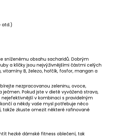
 atd.)
vě ke sníženému obsahu sacharidů. Dobrým
uby a klíčky jsou nejvýživnějšími částmi celých
, vitamíny B, železo, hořčík, fosfor, mangan a
ybírejte nezpracovanou zeleninu, ovoce,
 a ječmen. Pokud jste v dietě vyvážená strava,
 nejefektivnější v kombinaci s pravidelným
ekončí a někdy vaše mysl potřebuje něco
í, takže zkuste omezit některé rafinované
htít hezké
dámské fitness oblečení
, tak