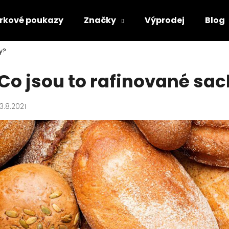
rkové poukazy
Značky
Výprodej
Blog
y?
Co potřebujete najít?
Co jsou to rafinované sa
HLEDAT
13.8.2021
Doporučujeme