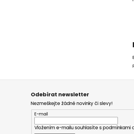
Z
á
Odebírat newsletter
p
Nezmeškejte žádné novinky či slevy!
a
t
E-mail
í
Vložením e-mailu souhlasíte s
podmínkami o