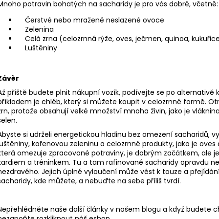
Mnoho potravin bohatých na sacharidy je pro vás dobré, včetně:
Čerstvé nebo mražené neslazené ovoce
Zelenina
Celá zrna (celozrnná rýže, oves, ječmen, quinoa, kukuřice
Luštěniny
Závěr
Až příště budete plnit nákupní vozík, podívejte se po alternati
příkladem je chléb, který si můžete koupit v celozrnné formě. Otr
zrn, protože obsahují velké množství mnoha živin, jako je vláknina
selen.
Abyste si udrželi energetickou hladinu bez omezení sacharidů, v
luštěniny, kořenovou zeleninu a celozrnné produkty, jako je oves
která omezuje zpracované potraviny, je dobrým začátkem, ale je
kardiem a tréninkem. Tu a tam rafinované sacharidy opravdu n
nezdravého. Jejich úplné vyloučení může vést k touze a přejídán
sacharidy, kde můžete, a nebuďte na sebe příliš tvrdí.
Nepřehlédněte naše další články v našem blogu a když budete c
nezapoňte rozkliknout náš eshop.