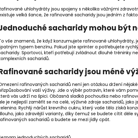
Rafinované uhlohydráty jsou spojeny s několika vážnými zdravo
existuje velká šance, že rafinované sacharidy jsou jedním z faktor
Jednoduché sacharidy mohou být n
To vše znamená, že když konzumujete rafinované uhlohydráty, je
špatným typem benzínu. Pokud jste sprinter a potřebujete rych
sacharidy. Sportovci, kteří potřebují zvládnout dlouhé tréninky n
komplexních sacharidů.
Rafinované sacharidy jsou méně vý
Omezení rafinovaných sacharidů není jen otázkou držení nějaké i
přizpůsobování vaší výživy. Jde o výběr potravin, které vám pom
která vás udrží na špici. Občasná sladká pochoutka nebo rafino
ale je nejlepší zaměřit se na celé, výživné zdroje sacharidů, jak
zelenina. Rychlý nárůst krevního cukru, který vaše tělo získá ko
dlouho, jako zdravější varianty, díky čemuž se budete cítit déle sy
rafinovaných sacharidů a budete se mezi jídly cpát.
Seznam jednoduchých sacharidů