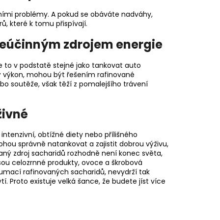
tními problémy. A pokud se obáváte nadváhy,
ů, které k tomu přispívají.
eúčinným zdrojem energie
 to v podstatě stejné jako tankovat auto
lý výkon, mohou být řešením rafinované
ebo soutěže, však těží z pomalejšího trávení
živné
ntenzivní, obtížné diety nebo přílišného
ohou správně natankovat a zajistit dobrou výživu,
vaný zdroj sacharidů rozhodně není konec světa,
o jsou celozrnné produkty, ovoce a škrobová
nzumací rafinovaných sacharidů, nevydrží tak
tí. Proto existuje velká šance, že budete jíst více