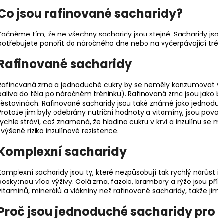
Co jsou rafinované sacharidy?
Začněme tím, že ne všechny sacharidy jsou stejné. Sacharidy jsou
potřebujete ponořit do náročného dne nebo na vyčerpávající trén
Rafinované sacharidy
Rafinovaná zrna a jednoduché cukry by se neměly konzumovat 
paliva do těla po náročném tréninku). Rafinovaná zrna jsou jako
těstovinách. Rafinované sacharidy jsou také známé jako jednod
Protože jim byly odebrány nutriční hodnoty a vitamíny, jsou pova
rychle stráví, což znamená, že hladina cukru v krvi a inzulínu se
zvýšené riziko inzulínové rezistence.
Komplexní sacharidy
Komplexní sacharidy jsou ty, které nezpůsobují tak rychlý nárůst in
poskytnou více výživy. Celá zrna, fazole, brambory a rýže jsou p
vitamínů, minerálů a vlákniny než rafinované sacharidy, takže jim
Proč jsou jednoduché sacharidy pro