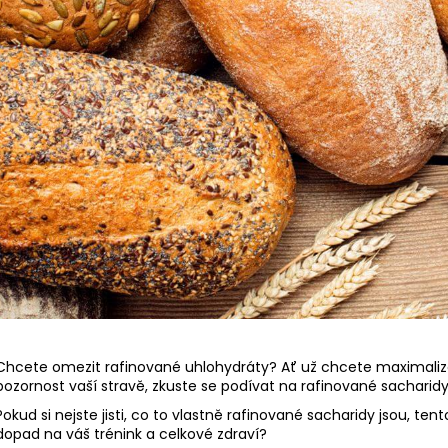
Chcete omezit rafinované uhlohydráty? Ať už chcete maximalizov
pozornost vaší stravě, zkuste se podívat na rafinované sacharidy, 
Pokud si nejste jisti, co to vlastně rafinované sacharidy jsou, te
dopad na váš trénink a celkové zdraví?