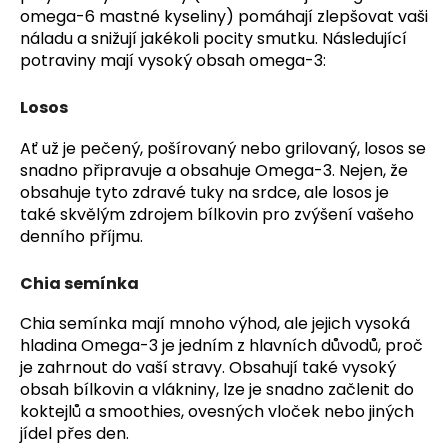
č
omega-6 mastné kyseliny) pomáhají zlepšovat vaši
u
náladu a snižují jakékoli pocity smutku. Následující
j
potraviny mají vysoký obsah omega-3:
e
m
Losos
e
Ať už je pečený, pošírovaný nebo grilovaný, losos se
snadno připravuje a obsahuje Omega-3. Nejen, že
obsahuje tyto zdravé tuky na srdce, ale losos je
také skvělým zdrojem bílkovin pro zvýšení vašeho
denního příjmu.
Chia semínka
Chia semínka mají mnoho výhod, ale jejich vysoká
hladina Omega-3 je jedním z hlavních důvodů, proč
je zahrnout do vaší stravy. Obsahují také vysoký
obsah bílkovin a vlákniny, lze je snadno začlenit do
koktejlů a smoothies, ovesných vloček nebo jiných
jídel přes den.