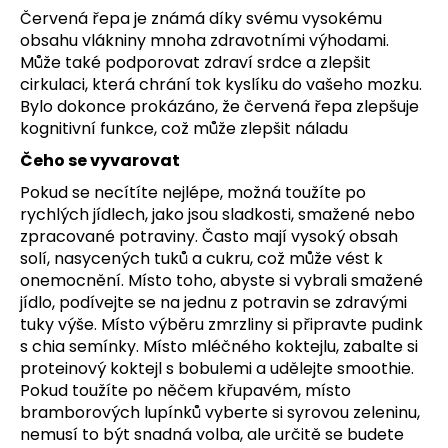
Červená řepa je známá díky svému vysokému
obsahu vlákniny mnoha zdravotními výhodami.
Může také podporovat zdraví srdce a zlepšit
cirkulaci, která chrání tok kyslíku do vašeho mozku.
Bylo dokonce prokázáno, že červená řepa zlepšuje
kognitivní funkce, což může zlepšit náladu
Čeho se vyvarovat
Pokud se necítíte nejlépe, možná toužíte po
rychlých jídlech, jako jsou sladkosti, smažené nebo
zpracované potraviny. Často mají vysoký obsah
solí, nasycených tuků a cukru, což může vést k
onemocnění. Místo toho, abyste si vybrali smažené
jídlo, podívejte se na jednu z potravin se zdravými
tuky výše. Místo výběru zmrzliny si připravte pudink
s chia semínky. Místo mléčného koktejlu, zabalte si
proteinový koktejl s bobulemi a udělejte smoothie.
Pokud toužíte po něčem křupavém, místo
bramborových lupínků vyberte si syrovou zeleninu,
nemusí to být snadná volba, ale určitě se budete