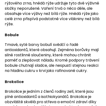
rýžového zrna, hnědá rýže udržuje tyto dvě výživné
složky neporušené. Vaření trvá o něco déle, ale
obsahuje více výživy než bílá rýže. Hnědá rýže jako
celé zrno přispívá podstatně více vlákniny než bílá
rýže.
Bobule
Tmavé, syté barvy bobulí svědčí o řadě
antioxidantů, které obsahují. Zejména borůvky mají
silné rostlinné sloučeniny, které mohou chránit
paměť a zlepšovat náladu. Kromě podpory trávení
bobule chutnají sladce, ale nespustí stejnou reakci
na hladinu cukru v krvi jako rafinované cukry.
Brokolice
Brokolice je jedním z členů rodiny zelí, které jsou
plné antioxidantů a isothiokyanátů. Brokolice je
obzvláště skvělá pro střeva a emoční zdraví díky