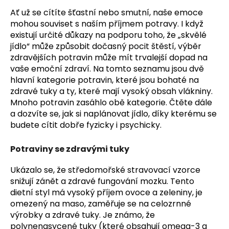
a
Ať už se cítíte šťastní nebo smutní, naše emoce
j
mohou souviset s naším příjmem potravy. I když
existují určité důkazy na podporu toho, že „skvělé
í
jídlo“ může způsobit dočasný pocit štěstí, výběr
t
zdravějších potravin může mít trvalejší dopad na
?
vaše emoční zdraví. Na tomto seznamu jsou dvě
hlavní kategorie potravin, které jsou bohaté na
zdravé tuky a ty, které mají vysoký obsah vlákniny.
Mnoho potravin zasáhlo obě kategorie. Čtěte dále
a dozvíte se, jak si naplánovat jídlo, díky kterému se
HLEDAT
budete cítit dobře fyzicky i psychicky.
Potraviny se zdravými tuky
D
Ukázalo se, že středomořské stravovací vzorce
o
snižují zánět a zdravé fungování mozku. Tento
p
dietní styl má vysoký příjem ovoce a zeleniny, je
o
omezený na maso, zaměřuje se na celozrnné
r
výrobky a zdravé tuky. Je známo, že
u
polynenasycené tuky (které obsahují omega-3 a