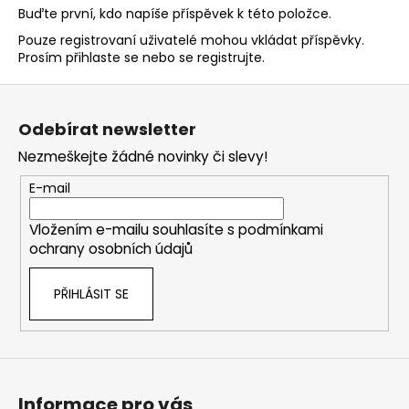
Buďte první, kdo napíše příspěvek k této položce.
Pouze registrovaní uživatelé mohou vkládat příspěvky.
Prosím
přihlaste se
nebo se
registrujte
.
Z
á
Odebírat newsletter
p
Nezmeškejte žádné novinky či slevy!
a
t
E-mail
í
Vložením e-mailu souhlasíte s
podmínkami
ochrany osobních údajů
PŘIHLÁSIT SE
Informace pro vás