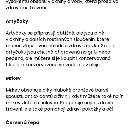
vysokému obsahu vlákniny a vody, která prospívá
zdravému trávení.
Artyčoky
Artyčoky se připravují obtížně, ale jsou plné
vlákniny a dalších rostlinných sloučenin, které
mohou zlepšit vaši náladu a zdraví mozku. Srdce
artyčoku jsou chutná připravená na grilu nebo
pečená, ale můžete si je koupit i konzervovaná,
hledejte konzervovaná ve vodě, ne v oleji.
Mrkev
Mrkev obsahuje díky hluboké oranžové barvě
spoustu antioxidantů a živin, i když můžete také najít
mrkev žlutou a fialovou. Podporuje nejen zdravé
trávení, ale také pomáhají zdraví pokožky a očí.
Červená řepa