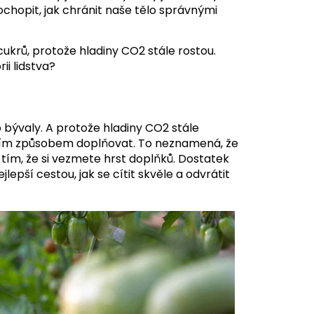
ochopit, jak chránit naše tělo správnými
 cukrů, protože hladiny CO2 stále rostou.
ii lidstva?
ko bývaly. A protože hladiny CO2 stále
ajícím způsobem doplňovat. To neznamená, že
tím, že si vezmete hrst doplňků. Dostatek
ejlepší cestou, jak se cítit skvěle a odvrátit