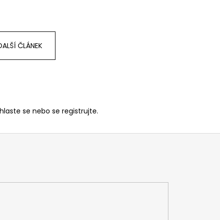
DALŠÍ ČLÁNEK
ihlaste se
nebo se
registrujte
.