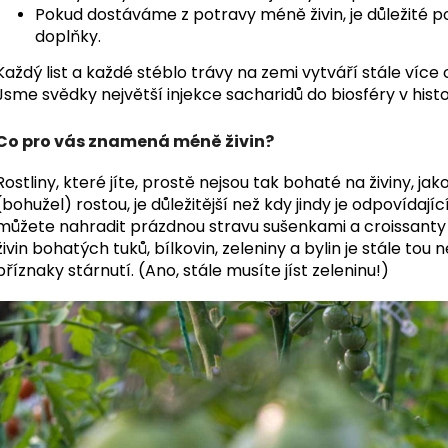
Pokud dostáváme z potravy méně živin, je důležité p
doplňky.
Každý list a každé stéblo trávy na zemi vytváří stále více
Jsme svědky největší injekce sacharidů do biosféry v histor
Co pro vás znamená méně živin?
Rostliny, které jíte, prostě nejsou tak bohaté na živiny, ja
(bohužel) rostou, je důležitější než kdy jindy je odpovíd
můžete nahradit prázdnou stravu sušenkami a croissanty 
živin bohatých tuků, bílkovin, zeleniny a bylin je stále tou n
příznaky stárnutí. (Ano, stále musíte jíst zeleninu!)