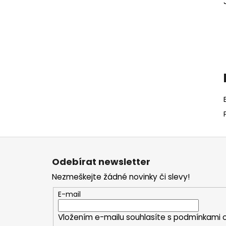
Z
á
Odebírat newsletter
p
Nezmeškejte žádné novinky či slevy!
a
t
E-mail
í
Vložením e-mailu souhlasíte s
podmínkami o