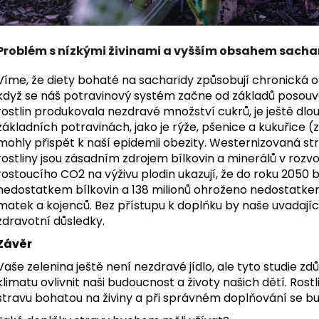
Problém s nízkými živinami a vyšším obsahem sacha
Víme, že diety bohaté na sacharidy způsobují chronická
když se náš potravinový systém začne od základů posou
rostlin produkovala nezdravé množství cukrů, je ještě dlo
základních potravinách, jako je rýže, pšenice a kukuřice (
mohly přispět k naší epidemii obezity. Westernizovaná s
rostliny jsou zásadním zdrojem bílkovin a minerálů v roz
rostoucího CO2 na výživu plodin ukazují, že do roku 2050 b
nedostatkem bílkovin a 138 milionů ohroženo nedostatkem
matek a kojenců. Bez přístupu k doplňku by naše uvadajíc
zdravotní důsledky.
Závěr
Vaše zelenina ještě není nezdravé jídlo, ale tyto studie z
klimatu ovlivnit naši budoucnost a životy našich dětí. Ros
stravu bohatou na živiny a při správném doplňování se bu