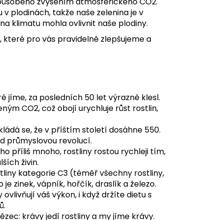
 způsobeno zvýšením atmosférického CO2.
 v plodinách, takže naše zelenina je v
ěna klimatu mohla ovlivnit naše plodiny.
, které pro vás pravidelně zlepšujeme a
é jíme, za posledních 50 let výrazně klesl.
ým CO2, což obojí urychluje růst rostlin,
dá se, že v příštím století dosáhne 550.
d průmyslovou revolucí.
o příliš mnoho, rostliny rostou rychleji tím,
ších živin.
iny kategorie C3 (téměř všechny rostliny,
 je zinek, vápník, hořčík, draslík a železo.
livňují váš výkon, i když držíte dietu s
ů.
tězec: krávy jedí rostliny a my jíme krávy.