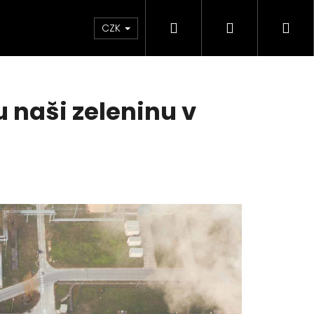
Hledat
Přihlášení
Ná
CZK
koš
naši zeleninu v