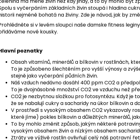
Zelenina má méně živin než kdy jindy, a to by mohlo být
Spolu s vyčerpáním základních živin stoupá i hladina cukru
historii nejméně bohatá na živiny. Zde je návod, jak by zm
Prohlédněte si v levém sloupci naše
damske fitness leginy
přidáváme nové kousky.
Hlavní poznatky
Obsah vitamínů, minerálů a bílkovin v rostlinách, kter
To je způsobeno šlechtěním pro vyšší výnosy a zvýšen
stejně jako vyčerpání půdních živin.
Náš vzduch nedávno dosáhl 400 ppm CO2 a předpoklá
To je dvojnásobné množství CO2 ve vzduchu než pře
CO2 je nezbytnou složkou pro fotosyntézu. Když je toh
že se nabalují cukry a sacharidy na úkor bílkovin a dal
V prostředí s vysokým obsahem CO2 vykazovaly rostl
které jíme) pokles bílkovin a důležitých minerálů, jako
To by mohlo změnit způsob, jakým některé potraviny ov
vysokým obsahem živin a nízkým obsahem sacharid
Ztráty ve výživě rostlin ovlivňují celý náš potravní ře