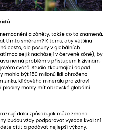
ridů
 onemocnění a záněty, takže co to znamená,
vat tímto směrem? K tomu, aby většina
uhá cesta, ale posuny v globálních
zatímco se již nacházejí v červené zóně), by
trava nemá problém s přístupem k živinám,
vojovém světě. Studie zkoumající dopad
y mohlo být 150 milionů lidí ohroženo
 zinku, klíčového minerálu pro zdraví
í plodiny mohly mít obrovské globální
důrazňují další způsob, jak může změna
tliny budou vždy podporovat vysoce kvalitní
dete cítit a podávat nejlepší výkony.