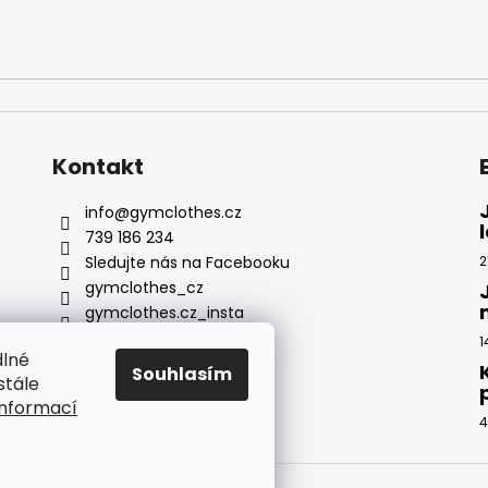
Kontakt
info
@
gymclothes.cz
739 186 234
Sledujte nás na Facebooku
2
gymclothes_cz
gymclothes.cz_insta
Youtube
1
dlné
@www.gymclothes.cz
Souhlasím
stále
informací
4
a vyhrazena.