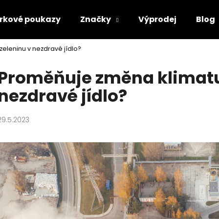
rkové poukazy
Značky
Výprodej
Blog
eleninu v nezdravé jídlo?
Co potřebujete najít?
Proměňuje změna klimatu 
nezdravé jídlo?
HLEDAT
29.5.2023
Doporučujeme