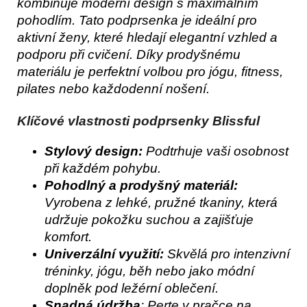
kombinuje moderní design s maximálním 
pohodlím. Tato podprsenka je ideální pro 
aktivní ženy, které hledají elegantní vzhled a 
podporu při cvičení. Díky prodyšnému 
materiálu je perfektní volbou pro jógu, fitness, 
pilates nebo každodenní nošení.
Klíčové vlastnosti podprsenky Blissful
Stylový design:
Podtrhuje vaši osobnost
při každém pohybu.
Pohodlný a prodyšný materiál:
Vyrobena z lehké, pružné tkaniny, která
udržuje pokožku suchou a zajišťuje
komfort.
Univerzální využití:
Skvělá pro intenzivní
tréninky, jógu, běh nebo jako módní
doplněk pod ležérní oblečení.
Snadná údržba
: Perte v pračce na