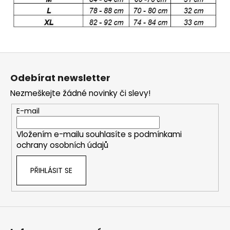
Z
á
Odebírat newsletter
p
Nezmeškejte žádné novinky či slevy!
a
t
E-mail
í
Vložením e-mailu souhlasíte s
podmínkami
ochrany osobních údajů
PŘIHLÁSIT SE