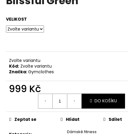
Blissful Green
č
z
u
5
j
hvězdiček.
VELIKOST
e
m
e
Zvolte variantu
Kód:
Zvolte variantu
Značka:
Gymclothes
999 Kč
Měrná
DO KOŠÍKU
cena:
Zeptat se
Hlídat
Sdílet
Dámské fitness