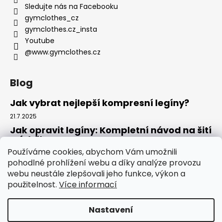
Sledujte nás na Facebooku
gymclothes_cz
gymclothes.cz_insta
Youtube
@www.gymclothes.cz
Blog
Jak vybrat nejlepší kompresní legíny?
21.7.2025
Jak opravit legíny: Kompletní návod na šití
a údržbu
Používáme cookies, abychom Vám umožnili
14.7.2025
pohodlné prohlížení webu a díky analýze provozu
Kde koupit legíny: Komplexní návod pro
webu neustále zlepšovali jeho funkce, výkon a
rok 2025
použitelnost.
Více informací
4.7.2025
Nastavení
Vytvořil Shoptet