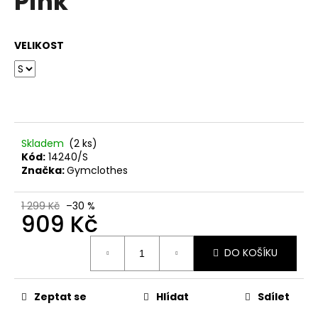
Pink
č
z
u
5
j
hvězdiček.
VELIKOST
e
m
e
Skladem
(2 ks)
Kód:
14240/S
Značka:
Gymclothes
1 299 Kč
–30 %
909 Kč
Měrná
DO KOŠÍKU
cena:
Zeptat se
Hlídat
Sdílet