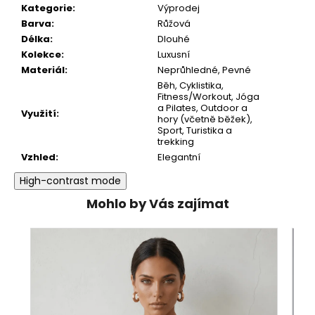
Kategorie
:
Výprodej
Barva
:
Růžová
Délka
:
Dlouhé
Kolekce
:
Luxusní
Materiál
:
Neprůhledné, Pevné
Běh, Cyklistika,
Fitness/Workout, Jóga
a Pilates, Outdoor a
Využití
:
hory (včetně běžek),
Sport, Turistika a
trekking
Vzhled
:
Elegantní
High-contrast mode