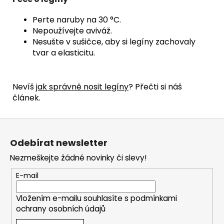
Perte naruby na 30 °C.
Nepoužívejte aviváž.
Nesušte v sušičce, aby si legíny zachovaly
tvar a elasticitu.
Nevíš
jak správně nosit legíny
? Přečti si náš
článek.
Z
á
Odebírat newsletter
p
Nezmeškejte žádné novinky či slevy!
a
t
E-mail
í
Vložením e-mailu souhlasíte s
podmínkami
ochrany osobních údajů