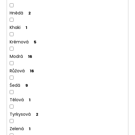
Hnědá
2
Khaki
1
Krémová
5
Modrá
16
Růžová
16
Šedá
9
Tělová
1
Tyrkysová
2
Zelená
1