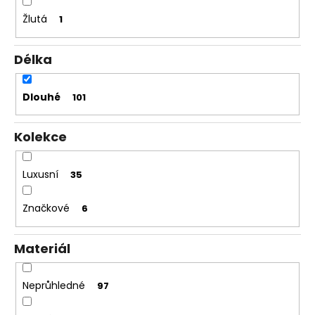
Žlutá
1
Délka
Dlouhé
101
Kolekce
Luxusní
35
Značkové
6
Materiál
Neprůhledné
97