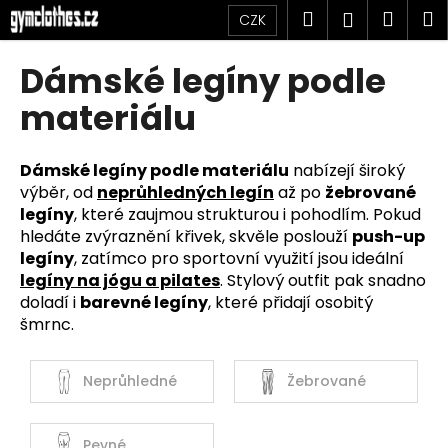
K
Přejít
Hledat
Náku
M
Přihlášen
CZK
na
o
obsah
Zpět
Zpět
košík
š
Dámské legíny podle
í
C
materiálu
k
o
p
Dámské legíny podle materiálu
nabízejí široký
o
výběr, od
neprůhledných legín
až po
žebrované
t
legíny
, které zaujmou strukturou i pohodlím. Pokud
ř
hledáte zvýraznění křivek, skvěle poslouží
push-up
legíny
, zatímco pro sportovní využití jsou ideální
e
legíny na jógu a pilates
. Stylový outfit pak snadno
b
doladí i
barevné legíny
, které přidají osobitý
u
šmrnc.
j
e
Neprůhledné
Žebrované
t
e
n
Pevné