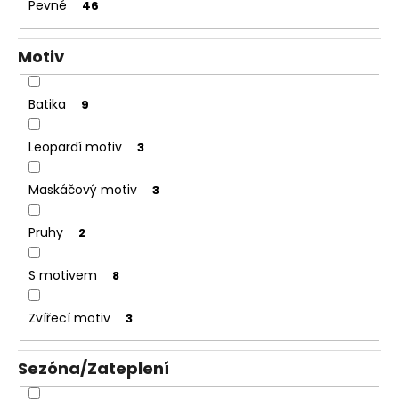
Pevné
46
Motiv
Batika
9
Leopardí motiv
3
Maskáčový motiv
3
Pruhy
2
S motivem
8
Zvířecí motiv
3
Sezóna/Zateplení