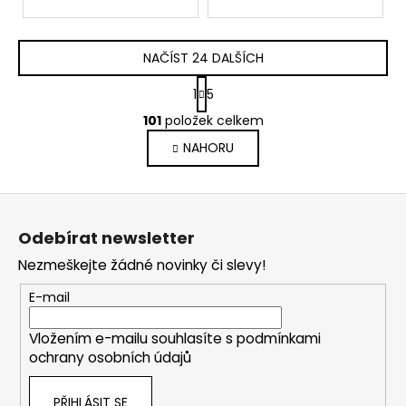
NAČÍST 24 DALŠÍCH
S
1
5
t
O
r
101
položek celkem
v
á
NAHORU
l
n
k
á
o
d
Z
v
a
á
á
c
Odebírat newsletter
n
p
í
í
Nezmeškejte žádné novinky či slevy!
p
a
r
t
E-mail
v
í
k
Vložením e-mailu souhlasíte s
podmínkami
y
ochrany osobních údajů
v
ý
PŘIHLÁSIT SE