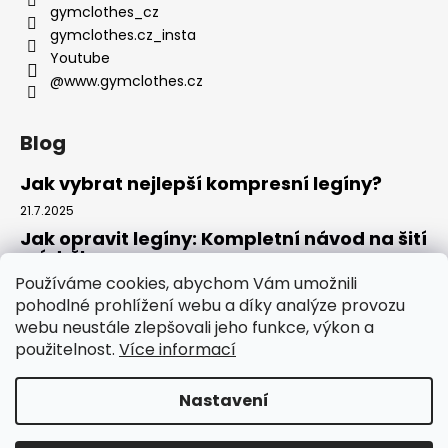
gymclothes_cz
gymclothes.cz_insta
Youtube
@www.gymclothes.cz
Blog
Jak vybrat nejlepší kompresní legíny?
21.7.2025
Jak opravit legíny: Kompletní návod na šití
a údržbu
Používáme cookies, abychom Vám umožnili
14.7.2025
pohodlné prohlížení webu a díky analýze provozu
Kde koupit legíny: Komplexní návod pro
webu neustále zlepšovali jeho funkce, výkon a
rok 2025
použitelnost.
Více informací
4.7.2025
Nastavení
Vytvořil Shoptet
Copyright 2026
GYMCLOTHES.CZ
. Všechna práva