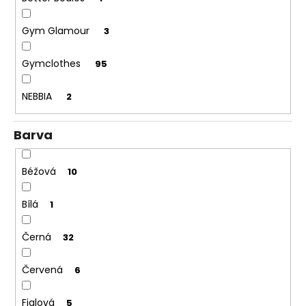
č
u
j
Gym Glamour
3
e
m
Gymclothes
95
e
NEBBIA
2
Barva
Béžová
10
Bílá
1
Černá
32
Červená
6
Fialová
5