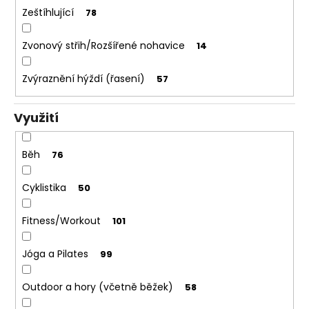
Zeštíhlující
78
Zvonový střih/Rozšířené nohavice
14
Zvýraznění hýždí (řasení)
57
Využití
Běh
76
Cyklistika
50
Fitness/Workout
101
Jóga a Pilates
99
Outdoor a hory (včetně běžek)
58