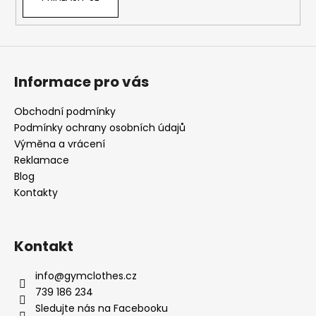
p
i
s
u
Informace pro vás
Obchodní podmínky
Podmínky ochrany osobních údajů
Výměna a vrácení
Reklamace
Blog
Kontakty
Kontakt
info
@
gymclothes.cz
739 186 234
Sledujte nás na Facebooku