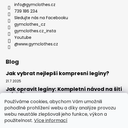
info
@
gymclothes.cz
739 186 234
Sledujte nás na Facebooku
gymclothes_cz
gymclothes.cz_insta
Youtube
@www.gymclothes.cz
Blog
Jak vybrat nejlepší kompresní legíny?
21.7.2025
Jak opravit legíny: Kompletní návod na šití
a údržbu
Používáme cookies, abychom Vám umožnili
14.7.2025
pohodlné prohlížení webu a díky analýze provozu
Kde koupit legíny: Komplexní návod pro
webu neustále zlepšovali jeho funkce, výkon a
tento rok
použitelnost.
Více informací
4.7.2025