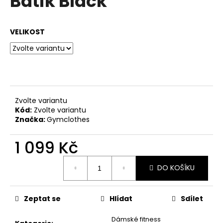
Batik Black
č
z
u
5
j
hvězdiček.
VELIKOST
e
m
e
Zvolte variantu
Kód:
Zvolte variantu
Značka:
Gymclothes
1 099 Kč
Měrná
DO KOŠÍKU
cena:
Zeptat se
Hlídat
Sdílet
Dámské fitness