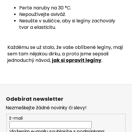
Perte naruby na 30 °C.
Nepoužívejte aviváž.
Nesušte v sušičce, aby si legíny zachovaly
tvar a elasticitu.
Každému se už stalo, že vaše oblíbené legíny, mají
sem tam nějakou dirku, a proto jsme sepsali
jednoduchý návod,
jak si opravit legíny
.
Z
á
Odebírat newsletter
p
Nezmeškejte žádné novinky či slevy!
a
t
E-mail
í
Vložením e-mailu souhlasíte s
podmínkami