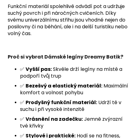
Funkční materiál spolehlivě odvádí pot a udržuje
suchý povrch i při náročných cvičeních. Díky
svému univerzálnímu střihu jsou vhodné nejen do
posilovny či na běhání, ale i na delší turistiku nebo
volný čas.
Proč si vybrat Dámské legíny Dreamy Batik?
✅
Vyšší pas:
Skvěle drží legíny na místě a
podpoří tvůj trup
✅
Bezešvý a elastický materiál:
Maximální
komfort a volnost pohybu
✅
Prodyšný funkční materiál:
Udrží tě v
suchu i při vysoké intenzitě
✅
Vrásnění na zadečku:
Jemně zvýrazní
tvé křivky
✅
Stylové i praktické:
Hodí se na fitness,