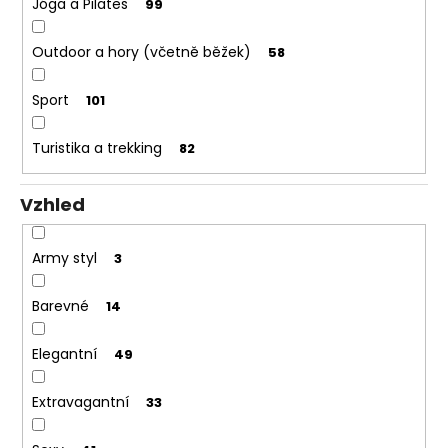
Jóga a Pilates
99
Outdoor a hory (včetně běžek)
58
Sport
101
Turistika a trekking
82
Vzhled
Army styl
3
Barevné
14
Elegantní
49
Extravagantní
33