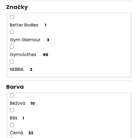
č
t
Značky
u
ů
j
e
Better Bodies
1
m
e
Gym Glamour
3
Gymclothes
95
NEBBIA
2
Barva
Béžová
10
Bílá
1
Černá
32