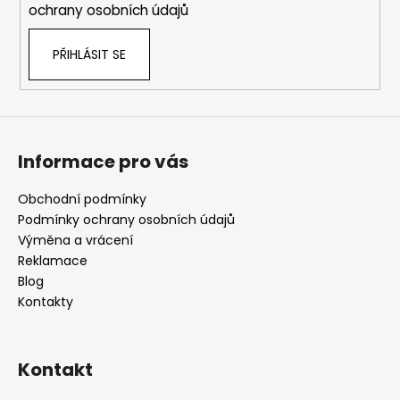
y
ochrany osobních údajů
v
ý
PŘIHLÁSIT SE
p
i
s
u
Informace pro vás
Obchodní podmínky
Podmínky ochrany osobních údajů
Výměna a vrácení
Reklamace
Blog
Kontakty
Kontakt