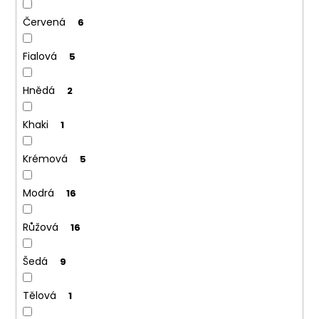
Červená
6
Fialová
5
Hnědá
2
Khaki
1
Krémová
5
Modrá
16
Růžová
16
Šedá
9
Tělová
1