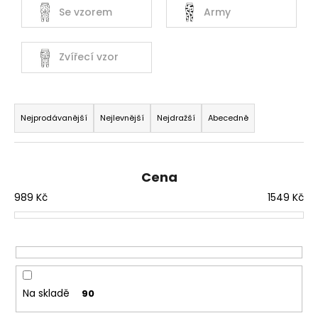
Se vzorem
Army
a
j
í
Zvířecí vzor
t
?
Ř
a
Nejprodávanější
Nejlevnější
Nejdražší
Abecedně
z
e
HLEDAT
n
Cena
í
989
Kč
1549
Kč
p
D
r
o
o
p
d
o
u
r
Na skladě
90
k
u