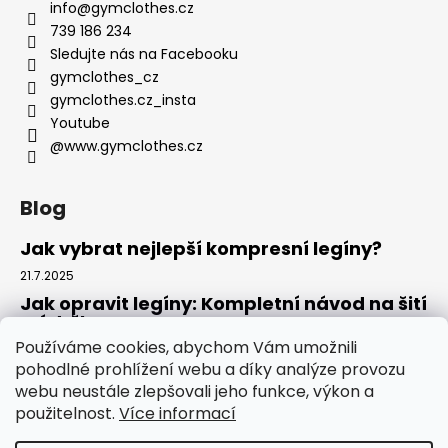
info
@
gymclothes.cz
739 186 234
Sledujte nás na Facebooku
gymclothes_cz
gymclothes.cz_insta
Youtube
@www.gymclothes.cz
Blog
Jak vybrat nejlepší kompresní legíny?
21.7.2025
Jak opravit legíny: Kompletní návod na šití
a údržbu
Používáme cookies, abychom Vám umožnili
14.7.2025
pohodlné prohlížení webu a díky analýze provozu
Kde koupit legíny: Komplexní návod pro
webu neustále zlepšovali jeho funkce, výkon a
rok 2025
použitelnost.
Více informací
4.7.2025