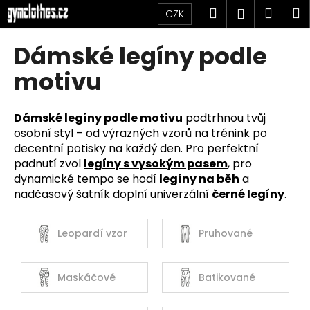
K
Přejít
Hledat
Náku
M
Přihlášen
CZK
na
o
obsah
Zpět
Zpět
košík
š
Dámské legíny podle
í
C
motivu
k
o
p
Dámské legíny podle motivu
podtrhnou tvůj
o
osobní styl – od výrazných vzorů na trénink po
t
decentní potisky na každý den. Pro perfektní
ř
padnutí zvol
legíny s vysokým pasem
, pro
dynamické tempo se hodí
legíny na běh
a
e
nadčasový šatník doplní univerzální
černé legíny
.
b
u
j
Leopardí vzor
Pruhované
e
t
Maskáčové
Batikované
e
n