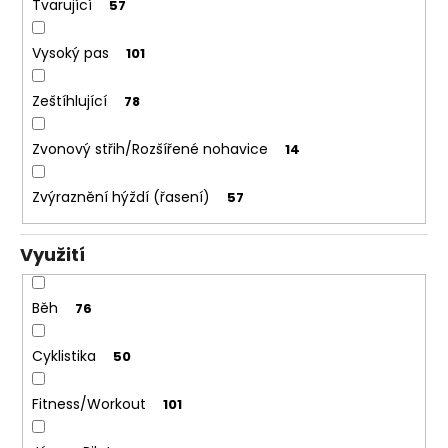
Tvarující
57
Vysoký pas
101
Zeštíhlující
78
Zvonový střih/Rozšířené nohavice
14
Zvýraznění hýždí (řasení)
57
Využití
Běh
76
Cyklistika
50
Fitness/Workout
101