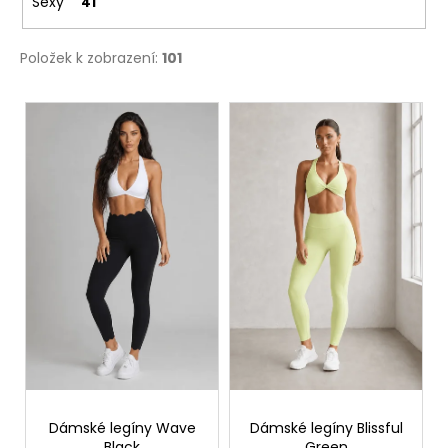
Sexy
41
Položek k zobrazení:
101
V
ý
p
i
s
p
r
o
d
u
k
t
ů
Dámské legíny Wave
Dámské legíny Blissful
Black
Green