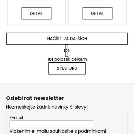
DETAIL
DETAIL
NAČÍST 24 DALŠÍCH
S
1
5
t
O
r
101
položek celkem
v
á
NAHORU
l
n
k
á
o
d
Z
v
a
á
á
c
Odebírat newsletter
n
p
í
í
Nezmeškejte žádné novinky či slevy!
p
a
r
t
E-mail
v
í
k
Vložením e-mailu souhlasíte s
podmínkami