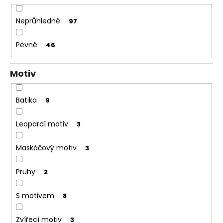
Neprůhledné
97
Pevné
46
Motiv
Batika
9
Leopardí motiv
3
Maskáčový motiv
3
Pruhy
2
S motivem
8
Zvířecí motiv
3