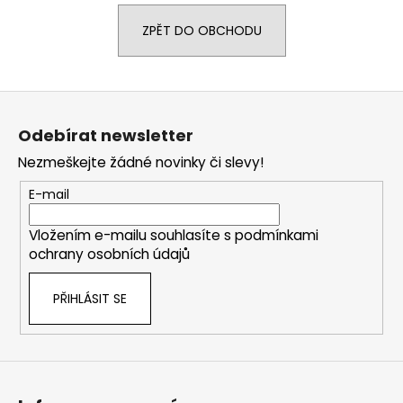
a
ZPĚT DO OBCHODU
j
í
t
Z
?
á
Odebírat newsletter
p
Nezmeškejte žádné novinky či slevy!
a
t
E-mail
HLEDAT
í
Vložením e-mailu souhlasíte s
podmínkami
ochrany osobních údajů
D
PŘIHLÁSIT SE
o
p
o
r
u