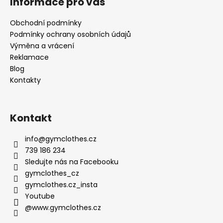
č
Informace pro vás
u
j
Obchodní podmínky
e
Podmínky ochrany osobních údajů
m
Výměna a vrácení
e
Reklamace
Blog
Kontakty
Kontakt
info
@
gymclothes.cz
739 186 234
Sledujte nás na Facebooku
gymclothes_cz
gymclothes.cz_insta
Youtube
@www.gymclothes.cz