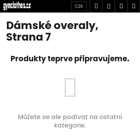
K
Přejít
Hledat
Náku
M
Přihlášen
CZK
na
o
obsah
Zpět
Zpět
košík
š
Dámské overaly
,
í
C
Strana 7
k
o
p
Produkty teprve připravujeme.
o
t
ř
e
b
u
j
e
Můžete se ale podívat na ostatní
t
kategorie.
e
n