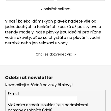
2
položek celkem
O
v
V naší kolekci dámských plavek najdete vše od
l
jednoduchých a funkčních kousků až po stylové a
á
trendy modely. Naše plavky jsou ideální pro různé
d
vodní aktivity, ať už se chystáte na plavání, vodní
a
aerobik nebo jen relaxaci u vody.
c
í
p
Chci se dozvědět víc
r
v
Z
k
á
y
Odebírat newsletter
p
v
Nezmeškejte žádné novinky či slevy!
a
ý
p
t
E-mail
i
í
s
Vložením e-mailu souhlasíte s
podmínkami
u
ochrany osobních údajů