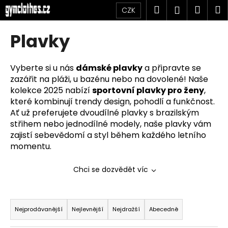
K
Přejít
Hledat
Náku
M
Přihlášen
CZK
na
o
obsah
Zpět
Zpět
košík
š
Plavky
í
C
k
o
Vyberte si u nás
dámské plavky
a připravte se
zazářit na pláži, u bazénu nebo na dovolené! Naše
p
kolekce 2025 nabízí
sportovní plavky pro ženy
,
o
které kombinují trendy design, pohodlí a funkčnost.
t
Ať už preferujete dvoudílné plavky s brazilským
ř
střihem nebo jednodílné modely, naše plavky vám
e
zajistí sebevědomí a styl během každého letního
b
momentu.
u
Chci se dozvědět víc
j
e
Ř
t
a
Nejprodávanější
Nejlevnější
Nejdražší
Abecedně
e
z
n