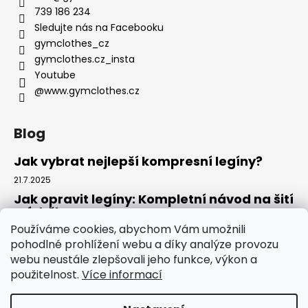
739 186 234
Sledujte nás na Facebooku
gymclothes_cz
gymclothes.cz_insta
Youtube
@www.gymclothes.cz
Blog
Jak vybrat nejlepší kompresní legíny?
21.7.2025
Jak opravit legíny: Kompletní návod na šití
a údržbu
Používáme cookies, abychom Vám umožnili
14.7.2025
pohodlné prohlížení webu a díky analýze provozu
Kde koupit legíny: Komplexní návod pro
webu neustále zlepšovali jeho funkce, výkon a
rok 2025
použitelnost.
Více informací
4.7.2025