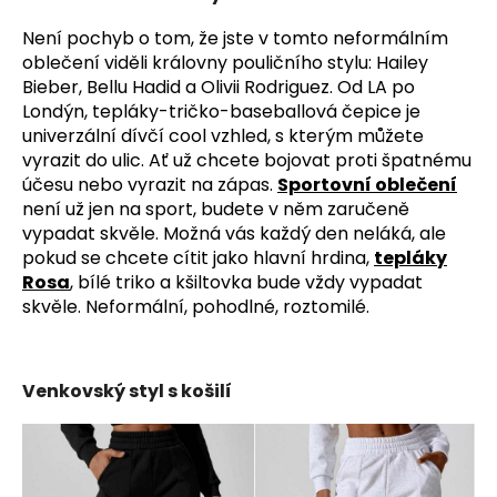
Není pochyb o tom, že jste v tomto neformálním
oblečení viděli královny pouličního stylu: Hailey
Bieber, Bellu Hadid a Olivii Rodriguez. Od LA po
Londýn, tepláky-tričko-baseballová čepice je
univerzální dívčí cool vzhled, s kterým můžete
vyrazit do ulic. Ať už chcete bojovat proti špatnému
účesu nebo vyrazit na zápas.
Sportovní oblečení
není už jen na sport, budete v něm zaručeně
vypadat skvěle. Možná vás každý den neláká, ale
pokud se chcete cítit jako hlavní hrdina,
tepláky
Rosa
, bílé triko a kšiltovka bude vždy vypadat
skvěle. Neformální, pohodlné, roztomilé.
Venkovský styl s košilí