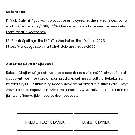
Reference:
[1]
Vicki Salemi If you want productive employees, let them wear sweatpants
-
https://nypost.com/2016/04/04/if-you-want-productive-employees-let-
them-wear-sweatpants/
[2] Sarah Spellings The 12 TikTok Aesthetics That Defined 2023 -
https://www.vogue.co.uk/article/tiktok-aesthetics-2023
Autor: Rebeka Chejlavová
Rebeka Chejlavová je spisovatelka a redaktorka s více než 10 lety zkušeností
s copywritingem se specializací na zdraví, wellness a kulturu. Rebeka má
bakalářský titul z univerzity. Ráda vstává velmi brzy a pije silnou kávu. Když
zrovna nečte o nejnovějším vývoji ve fitness a výživě, můžete najít její trénink
jiu jitsu, přípravu jídel nebo poslech podcastů.
PŘEDCHOZÍ ČLÁNEK
DALŠÍ ČLÁNEK