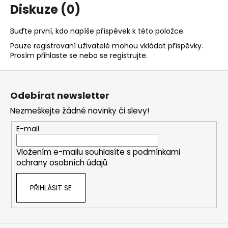
Diskuze (0)
Buďte první, kdo napíše příspěvek k této položce.
Pouze registrovaní uživatelé mohou vkládat příspěvky.
Prosím
přihlaste se
nebo se
registrujte
.
Z
á
Odebírat newsletter
p
Nezmeškejte žádné novinky či slevy!
a
t
E-mail
í
Vložením e-mailu souhlasíte s
podmínkami
ochrany osobních údajů
PŘIHLÁSIT SE