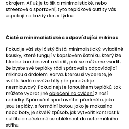
okrajem. Ať už je to šik a minimalistické, nebo
streetové a sportovní, tyto teplákové outfity vás
uspokojí na každý den v týdnu.
Čisté a minimalistické s odpovídající mikinou
Pokud je váš styl čistý čistá, minimalistický, vyladěné
kousky, které fungují v kapslovém šatníku, který lze
hladce kombinovat a sladit, pak se můžeme vsadit,
že byste své tepláky rádi spárovali s odpovídající
mikinou a drdolem. Barva, kterou si vyberete, je
světle šedá a svěže bílý pár ponožek je
nesmlouvavý. Pokud nejste fanouškem tepláků, tak
můžete vybrat jiné
oblečení na cvičení
z naší
nabídky. Spárování sportovního předmětu, jako
jsou tepláky, s formální botou, jako je mokasína
nebo boty, je skvělý způsob, jak vytvořit kontrast k
outfitu a nečekaně se obléknout do neformálního
střihu.