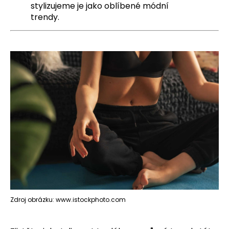
č
stylizujeme je jako oblíbené módní
u
trendy.
j
e
m
e
Zdroj obrázku: www.istockphoto.com