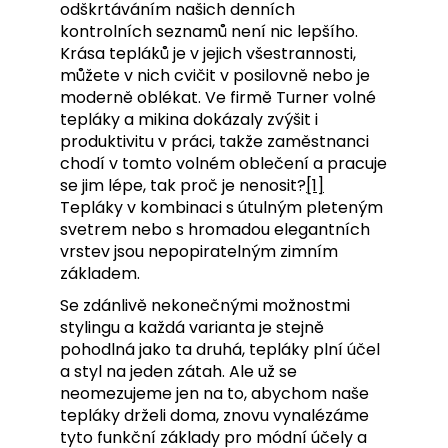
odškrtáváním našich denních
a
kontrolních seznamů není nic lepšího.
j
Krása tepláků je v jejich všestrannosti,
í
můžete v nich cvičit v posilovně nebo je
moderně oblékat. Ve firmě Turner volné
t
tepláky a mikina dokázaly zvýšit i
?
produktivitu v práci, takže zaměstnanci
chodí v tomto volném oblečení a pracuje
se jim lépe, tak proč je nenosit?
[1]
Tepláky v kombinaci s útulným pleteným
svetrem nebo s hromadou elegantních
HLEDAT
vrstev jsou nepopiratelným zimním
základem.
Se zdánlivě nekonečnými možnostmi
D
stylingu a každá varianta je stejně
o
pohodlná jako ta druhá, tepláky plní účel
p
a styl na jeden zátah. Ale už se
o
neomezujeme jen na to, abychom naše
r
tepláky drželi doma, znovu vynalézáme
u
tyto funkční základy pro módní účely a