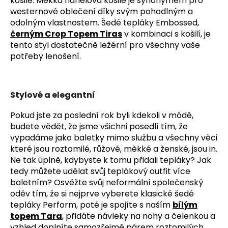
košile. Měkká flanelová košile je synonymem pro
westernové oblečení díky svým pohodlným a
odolným vlastnostem. Šedé tepláky Embossed,
černým Crop Topem Tiras
v kombinaci s košilí, je
tento styl dostatečně ležérní pro všechny vaše
potřeby lenošení.
Stylové a elegantní
Pokud jste za poslední rok byli kdekoli v módě,
budete vědět, že jsme všichni posedlí tím, že
vypadáme jako baletky mimo službu a všechny věci
které jsou roztomilé, růžové, měkké a ženské, jsou in.
Ne tak úplně, kdybyste k tomu přidali tepláky? Jak
tedy můžete udělat svůj teplákový outfit více
baletním? Osvěžte svůj neformální společenský
oděv tím, že si nejprve vyberete klasické šedé
tepláky Perform, poté je spojíte s naším
bílým
topem Tara
, přidáte návleky na nohy a čelenkou a
vzhled doplníte samozřejmě párem roztomilých