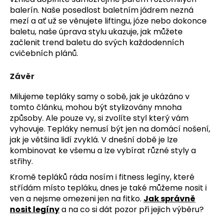
balerín.
Naše posedlost baletním jádrem nezná
mezí a ať už se věnujete liftingu, józe nebo dokonce
baletu, naše úprava stylu ukazuje, jak můžete
začlenit trend baletu do svých každodenních
cvičebních plánů.
Závěr
Milujeme tepláky samy o sobě, jak je ukázáno v
tomto článku, mohou být stylizovány mnoha
způsoby. Ale pouze vy, si zvolíte styl který vám
vyhovuje. Tepláky nemusí být jen na domácí nošení,
jak je většina lidí zvyklá. V dnešní době je lze
kombinovat ke všemu a lze vybírat různé styly a
střihy.
Kromě tepláků ráda nosím i fitness legíny, které
střídám místo tepláku, dnes je také můžeme nosit i
ven a nejsme omezeni jen na fitko.
Jak správně
nosit legíny
a na co si dát pozor při jejich výběru?