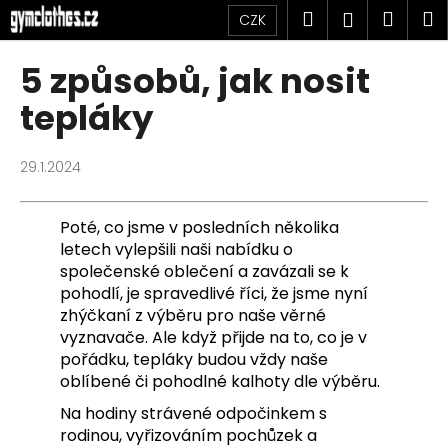
K
Přejít
Hledat
Náku
M
Přihlášen
CZK
na
o
obsah
Zpět
Zpět
košík
š
5 způsobů, jak nosit
í
C
tepláky
k
o
p
29.1.2024
o
t
Poté, co jsme v posledních několika
ř
letech vylepšili naši nabídku o
e
společenské oblečení a zavázali se k
b
pohodlí, je spravedlivé říci, že jsme nyní
u
zhýčkaní z výběru pro naše věrné
vyznavače. Ale když přijde na to, co je v
j
pořádku, tepláky budou vždy naše
e
oblíbené či pohodlné kalhoty dle výběru.
t
Na hodiny strávené odpočinkem s
e
rodinou, vyřizováním pochůzek a
n