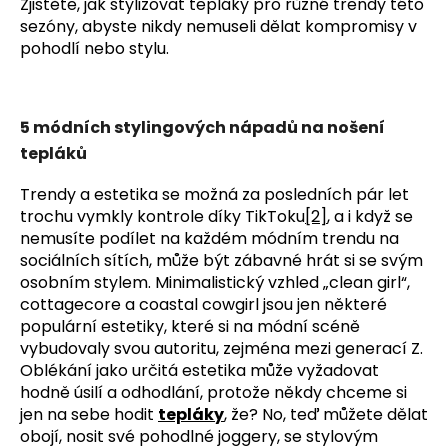
Zjistěte, jak stylizovat tepláky pro různé trendy této
sezóny, abyste nikdy nemuseli dělat kompromisy v
pohodlí nebo stylu.
5 módních stylingových nápadů na nošení
tepláků
Trendy a estetika se možná za posledních pár let
trochu vymkly kontrole díky TikToku
[2]
, a i když se
nemusíte podílet na každém módním trendu na
sociálních sítích, může být zábavné hrát si se svým
osobním stylem.
Minimalistický vzhled „clean girl“,
cottagecore a coastal cowgirl jsou jen některé
populární estetiky, které si na módní scéně
vybudovaly svou autoritu, zejména mezi generací Z.
Oblékání jako určitá estetika může vyžadovat
hodně úsilí a odhodlání, protože někdy chceme si
jen na sebe hodit
tepláky
, že? No, teď můžete dělat
obojí, nosit své pohodlné joggery, se stylovým