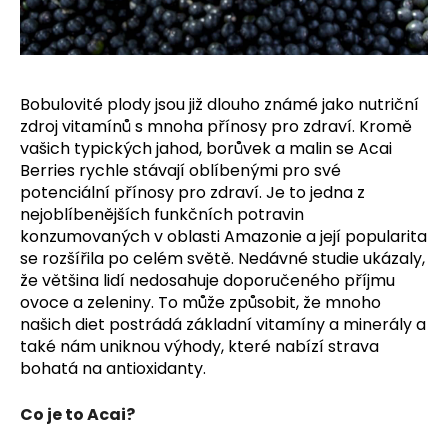
a
j
í
t
Bobulovité plody jsou již dlouho známé jako nutriční
?
zdroj vitamínů s mnoha přínosy pro zdraví. Kromě
vašich typických jahod, borůvek a malin se Acai
Berries rychle stávají oblíbenými pro své
potenciální přínosy pro zdraví. Je to jedna z
nejoblíbenějších funkčních potravin
HLEDAT
konzumovaných v oblasti Amazonie a její popularita
se rozšířila po celém světě.
Nedávné studie ukázaly,
že většina lidí nedosahuje doporučeného příjmu
ovoce a zeleniny. To může způsobit, že mnoho
D
našich diet postrádá základní vitamíny a minerály a
o
také nám uniknou výhody, které nabízí strava
p
bohatá na antioxidanty.
o
r
Co je to Acai?
u