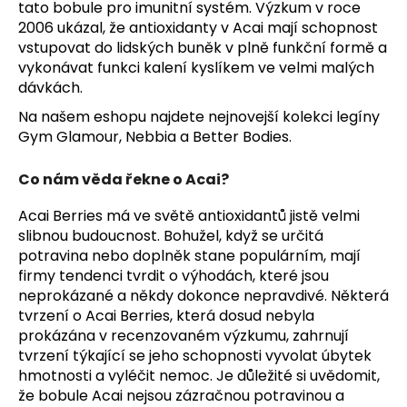
tato bobule pro imunitní systém. Výzkum v roce
2006 ukázal, že antioxidanty v Acai mají schopnost
vstupovat do lidských buněk v plně funkční formě a
vykonávat funkci kalení kyslíkem ve velmi malých
dávkách.
Na našem eshopu najdete nejnovejší kolekci
legíny
Gym Glamour
, Nebbia a Better Bodies.
Co nám věda řekne o Acai?
Acai Berries má ve světě antioxidantů jistě velmi
slibnou budoucnost. Bohužel, když se určitá
potravina nebo doplněk stane populárním, mají
firmy tendenci tvrdit o výhodách, které jsou
neprokázané a někdy dokonce nepravdivé. Některá
tvrzení o Acai Berries, která dosud nebyla
prokázána v recenzovaném výzkumu, zahrnují
tvrzení týkající se jeho schopnosti vyvolat úbytek
hmotnosti a vyléčit nemoc. Je důležité si uvědomit,
že bobule Acai nejsou zázračnou potravinou a