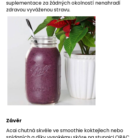
suplementace za žádných okolností nenahradí
zdravou vyváženou stravu.
Závěr
Acai chutná skvěle ve smoothie koktejlech nebo
snídaních a díky vysokému skóre na stupnici ORAC