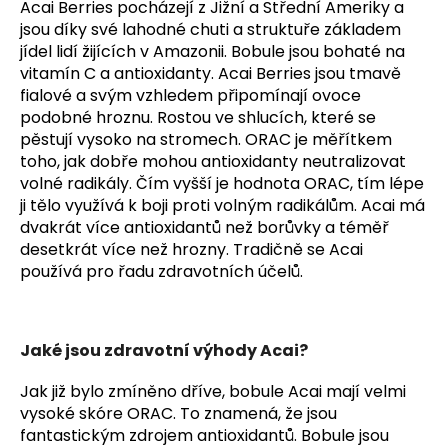
č
Acai Berries pocházejí z Jižní a Střední Ameriky a
u
jsou díky své lahodné chuti a struktuře základem
j
jídel lidí žijících v Amazonii. Bobule jsou bohaté na
e
vitamín C a antioxidanty. Acai Berries jsou tmavě
m
fialové a svým vzhledem připomínají ovoce
e
podobné hroznu. Rostou ve shlucích, které se
pěstují vysoko na stromech.
ORAC je měřítkem
toho, jak dobře mohou antioxidanty neutralizovat
volné radikály. Čím vyšší je hodnota ORAC, tím lépe
ji tělo využívá k boji proti volným radikálům. Acai má
dvakrát více antioxidantů než borůvky a téměř
desetkrát více než hrozny. Tradičně se Acai
používá pro řadu zdravotních účelů.
Jaké jsou zdravotní výhody Acai?
Jak již bylo zmíněno dříve, bobule Acai mají velmi
vysoké skóre ORAC. To znamená, že jsou
fantastickým zdrojem antioxidantů. Bobule jsou