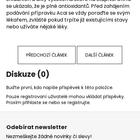
se ukázalo, že je plné antioxidantů. Před zahájením
podávání přípravku Acai se vždy poraďte se svým
lékařem, zvláště pokud trpíte již existujícími stavy
nebo užíváte nějaké léky.
PŘEDCHOZÍ ČLÁNEK
DALŠÍ ČLÁNEK
Diskuze (0)
Buďte první, kdo napíše příspěvek k této položce.
Pouze registrovaní uživatelé mohou vkládat příspěvky.
Prosím
přihlaste se
nebo se
registrujte
.
Z
á
Odebírat newsletter
p
Nezmeškejte žádné novinky či slevy!
a