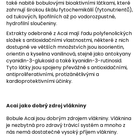
také nabité bobulovými bioaktivními látkami, které
zahrnují širokou škálu fytochemikálií (fytonutrientů),
od tukových, lipofilních až po vodorozpustné,
hydrofilní sloučeniny.
Extrakty odebrané z Acai mají řadu polyfenolických
složek s antioxidačními vlastnostmi, některé z nich
dostupné ve větších množstvích jsou isoorientin,
orientin a kyselina vanilinová, stejně jako antokyany
cyanidin-3-glukosid a také kyanidin-3-rutinosid.
Tyto látky jsou spojeny převážně s antioxidačními,
antiproliferativními, protizánětlivými a
kardioprotektivními účinky.
Acai jako dobrý zdroj vlákniny
Bobule Acai jsou dobrým zdrojem vlákniny. Vláknina
je nezbytná pro zdravý trávicí systém a mnoho z
nás nemá dostatečně vysoký příjem vlákniny.