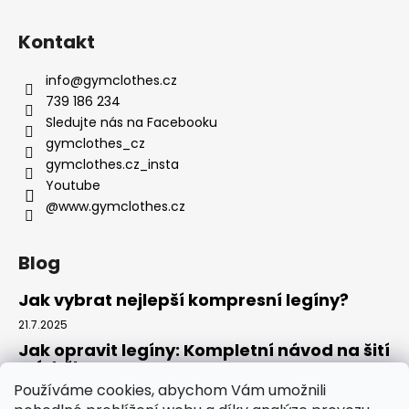
Kontakt
info
@
gymclothes.cz
739 186 234
Sledujte nás na Facebooku
gymclothes_cz
gymclothes.cz_insta
Youtube
@www.gymclothes.cz
Blog
Jak vybrat nejlepší kompresní legíny?
21.7.2025
Jak opravit legíny: Kompletní návod na šití
a údržbu
Používáme cookies, abychom Vám umožnili
14.7.2025