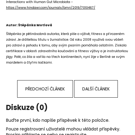
Interactions with Human Gut Microbiota -
https://www.hindawi.com/journals/bmri/2019/7010467/
Autor: Štěpánka Motlová
Štěpánka je pětinásobná autorka, která píše o výživě, fitness a přirozeném
zdraví. Je držitelkou titulu v žurnalistice. Od roku 2008 využívá svou vášeň
pro zdraví a pohodu k tomu, aby svým psaním pomáhala ostatním. Získala
certifikace v oblasti zdravotního koučování a fitness výživy a je instruktorkou
jógy. Poté, co žila a vařila na třech kontinentech, nyní žije v Berlíně se svým
manželem a čtyřmi kočkami.
PŘEDCHOZÍ ČLÁNEK
DALŠÍ ČLÁNEK
Diskuze (0)
Buďte první, kdo napíše příspěvek k této položce.
Pouze registrovaní uživatelé mohou vkládat příspěvky.
Prosím
přihlaste se
nebo se
registrujte
.