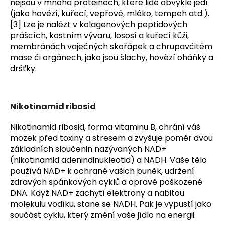
nejsou v mnoha proteinech, které lidé obvykle jedí
(jako hovězí, kuřecí, vepřové, mléko, tempeh atd.).
[3]
Lze je nalézt v kolagenových peptidových
prášcích, kostním vývaru, lososí a kuřecí kůži,
membránách vaječných skořápek a chrupavčitém
mase či orgánech, jako jsou šlachy, hovězí oháňky a
dršťky.
Nikotinamid ribosid
Nikotinamid ribosid, forma vitaminu B, chrání váš
mozek před toxiny a stresem a zvyšuje poměr dvou
základních sloučenin nazývaných NAD+
(nikotinamid adenindinukleotid) a NADH. Vaše tělo
používá NAD+ k ochraně vašich buněk, udržení
zdravých spánkových cyklů a opravě poškozené
DNA. Když NAD+ zachytí elektrony a nabitou
molekulu vodíku, stane se NADH. Pak je vypustí jako
součást cyklu, který změní vaše jídlo na energii.