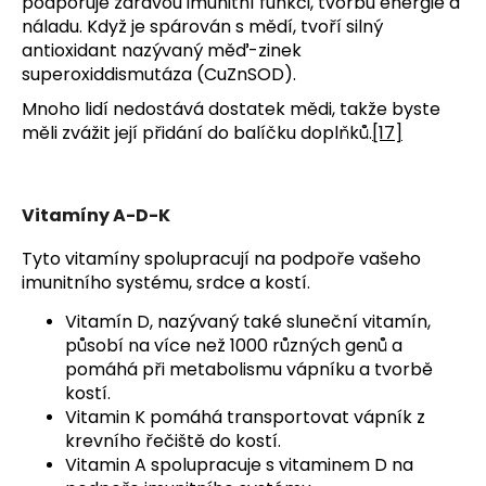
podporuje zdravou imunitní funkci, tvorbu energie a
náladu. Když je spárován s mědí, tvoří silný
antioxidant nazývaný měď-zinek
superoxiddismutáza (CuZnSOD).
Mnoho lidí nedostává dostatek mědi, takže byste
měli zvážit její přidání do balíčku doplňků.
[17]
Vitamíny A-D-K
Tyto vitamíny spolupracují na podpoře vašeho
imunitního systému, srdce a kostí.
Vitamín D, nazývaný také sluneční vitamín,
působí na více než 1000 různých genů a
pomáhá při metabolismu vápníku a tvorbě
kostí.
Vitamin K pomáhá transportovat vápník z
krevního řečiště do kostí.
Vitamin A spolupracuje s vitaminem D na