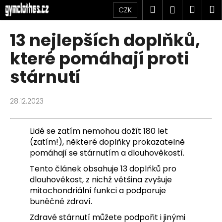
K
Přejít
Hledat
Náku
M
Přihlášen
CZK
na
o
obsah
Zpět
Zpět
košík
š
13 nejlepších doplňků,
í
C
které pomáhají proti
k
o
stárnutí
p
o
28.12.2023
t
ř
e
Lidé se zatím nemohou dožít 180 let
(zatím!), některé doplňky prokazatelně
b
pomáhají se stárnutím a dlouhověkostí.
u
j
Tento článek obsahuje 13 doplňků pro
dlouhověkost, z nichž většina zvyšuje
e
mitochondriální funkci a podporuje
t
buněčné zdraví.
e
Zdravé stárnutí můžete podpořit i jinými
n