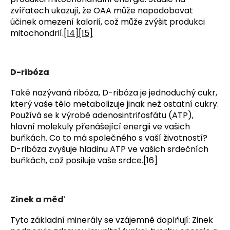
zvířatech ukazují, že OAA může napodobovat
účinek omezení kalorií, což může zvýšit produkci
mitochondrií.
[14]
[15]
D-ribóza
Také nazývaná ribóza, D-ribóza je jednoduchý cukr,
který vaše tělo metabolizuje jinak než ostatní cukry.
Používá se k výrobě adenosintrifosfátu (ATP),
hlavní molekuly přenášející energii ve vašich
buňkách. Co to má společného s vaší životností?
D-ribóza zvyšuje hladinu ATP ve vašich srdečních
buňkách, což posiluje vaše srdce.
[16]
Zinek a měď
Tyto základní minerály se vzájemně doplňují: Zinek