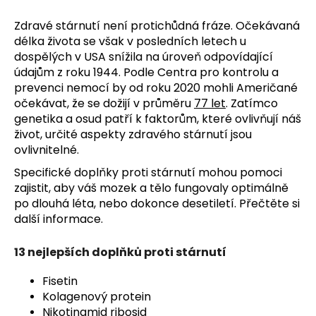
č
u
Zdravé stárnutí není protichůdná fráze. Očekávaná
j
délka života se však v posledních letech u
e
dospělých v USA snížila na úroveň odpovídající
m
údajům z roku 1944. Podle Centra pro kontrolu a
e
prevenci nemocí by od roku 2020 mohli Američané
očekávat, že se dožijí v průměru
77 let
. Zatímco
genetika a osud patří k faktorům, které ovlivňují náš
život, určité aspekty zdravého stárnutí jsou
ovlivnitelné.
Specifické doplňky proti stárnutí mohou pomoci
zajistit, aby váš mozek a tělo fungovaly optimálně
po dlouhá léta, nebo dokonce desetiletí. Přečtěte si
další informace.
13 nejlepších doplňků proti stárnutí
Fisetin
Kolagenový protein
Nikotinamid ribosid