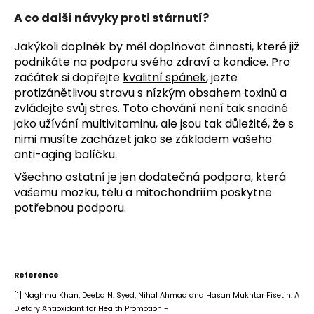
A co další návyky proti stárnutí?
Jakýkoli doplněk by měl doplňovat činnosti, které již
podnikáte na podporu svého zdraví a kondice. Pro
začátek si dopřejte
kvalitní spánek
, jezte
protizánětlivou stravu s nízkým obsahem toxinů a
zvládejte svůj stres. Toto chování není tak snadné
jako užívání multivitaminu, ale jsou tak důležité, že s
nimi musíte zacházet jako se základem vašeho
anti-aging balíčku.
Všechno ostatní je jen dodatečná podpora, která
vašemu mozku, tělu a mitochondriím poskytne
potřebnou podporu.
Reference
[1] Naghma Khan, Deeba N. Syed, Nihal Ahmad and Hasan Mukhtar Fisetin: A
Dietary Antioxidant for Health Promotion -