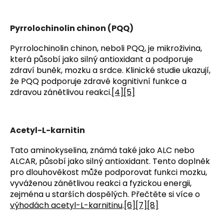
Pyrrolochinolin chinon (PQQ)
Pyrrolochinolin chinon, neboli PQQ, je mikroživina,
která působí jako silný antioxidant a podporuje
zdraví buněk, mozku a srdce. Klinické studie ukazují,
že PQQ podporuje zdravé kognitivní funkce a
zdravou zánětlivou reakci.
[4]
[5]
Acetyl-L-karnitin
Tato aminokyselina, známá také jako ALC nebo
ALCAR, působí jako silný antioxidant. Tento doplněk
pro dlouhověkost může podporovat funkci mozku,
vyváženou zánětlivou reakci a fyzickou energii,
zejména u starších dospělých. Přečtěte si více o
výhodách acetyl-L-karnitinu
.
[6]
[7]
[8]