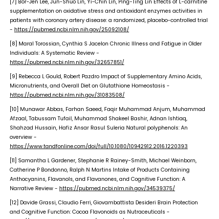
[7] Bor-Jen Lee, Jun-Shuo Lin, Yi-Chin Lin, Ping-Ting Lin Effects of L-carnitine
supplementation on oxidative stress and antioxidant enzymes activities in
patients with coronary artery disease: a randomized, placebo-controlled trial
-
https://pubmed.ncbi.nlm.nih.gov/25092108/
[8] Maral Torossian, Cynthia S Jacelon Chronic Illness and Fatigue in Older
Individuals: A Systematic Review -
https://pubmed.ncbi.nlm.nih.gov/32657851/
[9] Rebecca L Gould, Robert Pazdro Impact of Supplementary Amino Acids,
Micronutrients, and Overall Diet on Glutathione Homeostasis -
https://pubmed.ncbi.nlm.nih.gov/31083508/
[10] Munawar Abbas, Farhan Saeed, Faqir Muhammad Anjum, Muhammad
Afzaal, Tabussam Tufail, Muhammad Shakeel Bashir, Adnan Ishtiaq,
Shahzad Hussain, Hafiz Ansar Rasul Suleria Natural polyphenols: An
overview -
https://www.tandfonline.com/doi/full/10.1080/10942912.2016.1220393
[11] Samantha L Gardener, Stephanie R Rainey-Smith, Michael Weinborn,
Catherine P Bondonno, Ralph N Martins Intake of Products Containing
Anthocyanins, Flavanols, and Flavanones, and Cognitive Function: A
Narrative Review -
https://pubmed.ncbi.nlm.nih.gov/34539375/
[12] Davide Grassi, Claudio Ferri, Giovambattista Desideri Brain Protection
and Cognitive Function: Cocoa Flavonoids as Nutraceuticals -