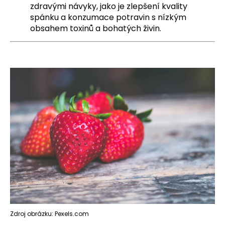
zdravými návyky, jako je zlepšení kvality
a
spánku a konzumace potravin s nízkým
j
obsahem toxinů a bohatých živin.
í
t
?
HLEDAT
D
o
p
o
r
u
Zdroj obrázku: Pexels.com