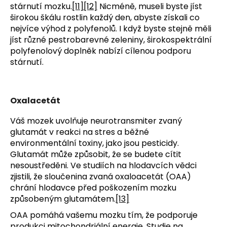
stárnutí mozku.
[11]
[12]
Nicméně, museli byste jíst
širokou škálu rostlin každý den, abyste získali co
nejvíce výhod z polyfenolů. I když byste stejně měli
jíst různé pestrobarevné zeleniny, širokospektrální
polyfenolový doplněk nabízí cílenou podporu
stárnutí.
Oxalacetát
Váš mozek uvolňuje neurotransmiter zvaný
glutamát v reakci na stres a běžné
environmentální toxiny, jako jsou pesticidy.
Glutamát může způsobit, že se budete cítit
nesoustředěni. Ve studiích na hlodavcích vědci
zjistili, že sloučenina zvaná oxaloacetát (OAA)
chrání hlodavce před poškozením mozku
způsobeným glutamátem.
[13]
OAA pomáhá vašemu mozku tím, že podporuje
produkci mitochondriální energie. Studie na