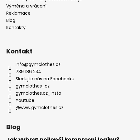
Výměna a vrácení
Reklamace
Blog
Kontakty
Kontakt
info
@
gymclothes.cz
739 186 234
Sledujte nás na Facebooku
gymclothes_cz
gymclothes.cz_insta
Youtube
@www.gymclothes.cz
Blog
Jak vybrat nejlepší kompresní legíny?