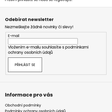
Z
á
Odebírat newsletter
p
Nezmeškejte žádné novinky či slevy!
a
t
E-mail
í
Vložením e-mailu souhlasíte s
podmínkami
ochrany osobních údajů
PŘIHLÁSIT SE
Informace pro vás
Obchodní podmínky
Podmínky ochrany osobních údajů