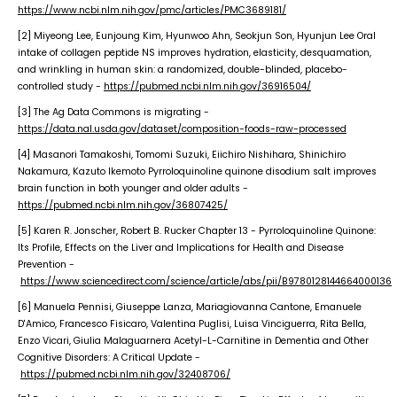
https://www.ncbi.nlm.nih.gov/pmc/articles/PMC3689181/
[2] Miyeong Lee, Eunjoung Kim, Hyunwoo Ahn, Seokjun Son, Hyunjun Lee Oral
intake of collagen peptide NS improves hydration, elasticity, desquamation,
and wrinkling in human skin: a randomized, double-blinded, placebo-
controlled study -
https://pubmed.ncbi.nlm.nih.gov/36916504/
[3] The Ag Data Commons is migrating -
https://data.nal.usda.gov/dataset/composition-foods-raw-processed
[4] Masanori Tamakoshi, Tomomi Suzuki, Eiichiro Nishihara, Shinichiro
Nakamura, Kazuto Ikemoto Pyrroloquinoline quinone disodium salt improves
brain function in both younger and older adults -
https://pubmed.ncbi.nlm.nih.gov/36807425/
[5] Karen R. Jonscher, Robert B. Rucker Chapter 13 - Pyrroloquinoline Quinone:
Its Profile, Effects on the Liver and Implications for Health and Disease
Prevention -
https://www.sciencedirect.com/science/article/abs/pii/B9780128144664000136
[6] Manuela Pennisi, Giuseppe Lanza, Mariagiovanna Cantone, Emanuele
D'Amico, Francesco Fisicaro, Valentina Puglisi, Luisa Vinciguerra, Rita Bella,
Enzo Vicari, Giulia Malaguarnera Acetyl-L-Carnitine in Dementia and Other
Cognitive Disorders: A Critical Update -
https://pubmed.ncbi.nlm.nih.gov/32408706/