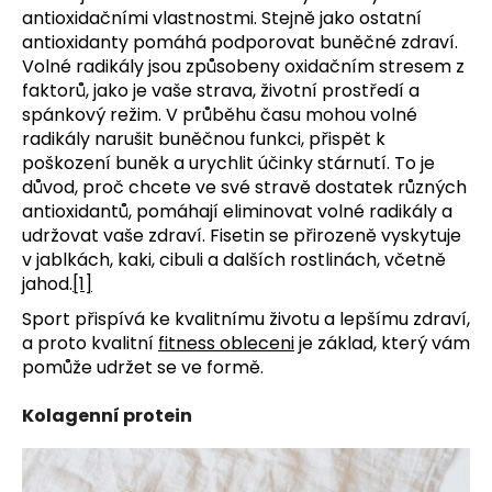
antioxidačními vlastnostmi. Stejně jako ostatní
antioxidanty pomáhá podporovat buněčné zdraví.
Volné radikály jsou způsobeny oxidačním stresem z
faktorů, jako je vaše strava, životní prostředí a
spánkový režim. V průběhu času mohou volné
radikály narušit buněčnou funkci, přispět k
poškození buněk a urychlit účinky stárnutí. To je
důvod, proč chcete ve své stravě dostatek různých
antioxidantů, pomáhají eliminovat volné radikály a
udržovat vaše zdraví. Fisetin se přirozeně vyskytuje
v jablkách, kaki, cibuli a dalších rostlinách, včetně
jahod.
[1]
Sport přispívá ke kvalitnímu životu a lepšímu zdraví,
a proto kvalitní
fitness obleceni
je základ, který vám
pomůže udržet se ve formě.
Kolagenní protein