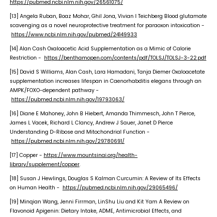
https://pubmed.ncbi.nlm.nih.gov/26561075/
[13] Angela Ruban, Boaz Mohar, Ghil Jona, Vivian I Teichberg Blood glutamate
scavenging as a novel neuroprotective treatment for paraoxon intoxication -
https://www.ncbi.nlm.nih.gov/pubmed/24149933
[14] Alan Cash Oxaloacetic Acid Supplementation as a Mimic of Calorie
Restriction -
https://benthamopen.com/contents/pdf/TOLSJ/TOLSJ-3-22.pdf
[15] David S Williams, Alan Cash, Lara Hamadani, Tanja Diemer Oxaloacetate
supplementation increases lifespan in Caenorhabditis elegans through an
AMPK/FOXO-dependent pathway -
https://pubmed.ncbi.nlm.nih.gov/19793063/
[16] Diane E Mahoney, John B Hiebert, Amanda Thimmesch, John T Pierce,
James L Vacek, Richard L Clancy, Andrew J Sauer, Janet D Pierce
Understanding D-Ribose and Mitochondrial Function -
https://pubmed.ncbi.nlm.nih.gov/29780691/
[17] Copper -
https://www.mountsinai.org/health-
library/supplement/copper
.
[18] Susan J Hewlings, Douglas S Kalman Curcumin: A Review of Its Effects
on Human Health -
https://pubmed.ncbi.nlm.nih.gov/29065496/
[19] Minqian Wang, Jenni Firrman, LinShu Liu and Kit Yam A Review on
Flavonoid Apigenin: Dietary Intake, ADME, Antimicrobial Effects, and