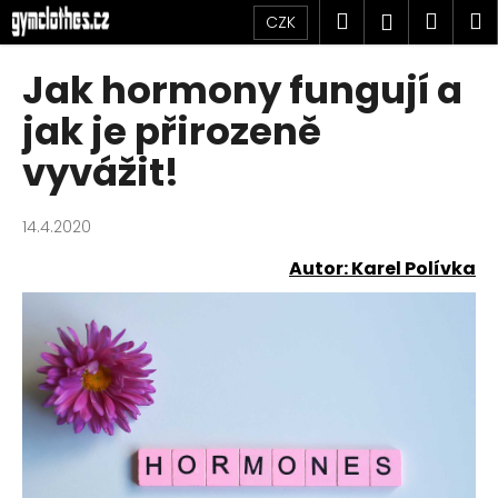
K
Přejít
Hledat
Náku
M
Přihlášen
CZK
na
o
obsah
Zpět
Zpět
košík
š
Jak hormony fungují a
í
C
jak je přirozeně
k
o
vyvážit!
p
o
14.4.2020
t
ř
Autor: Karel Polívka
e
b
u
j
e
t
e
n