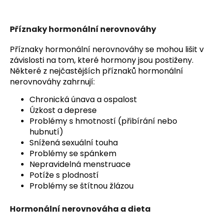
č
u
j
Příznaky hormonální nerovnováhy
e
m
Příznaky hormonální nerovnováhy se mohou lišit v
e
závislosti na tom, které hormony jsou postiženy.
Některé z nejčastějších příznaků hormonální
nerovnováhy zahrnují:
Chronická únava a ospalost
Úzkost a deprese
Problémy s hmotností (přibírání nebo
hubnutí)
Snížená sexuální touha
Problémy se spánkem
Nepravidelná menstruace
Potíže s plodností
Problémy se štítnou žlázou
Hormonální nerovnováha a dieta