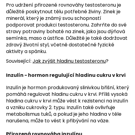
Pro udržení přirozené rovnováhy testosteronu je
důležité poskytnout tělu potřebné živiny. Zinek je
minerál, který je známý svou schopností
podporovat produkci testosteronu. Zahrňte do své
stravy potraviny bohaté na zinek, jako jsou dýňová
semínka, maso a ústřice. Důležité je také dodržovat
zdravý životní styl, včetně dostatečné fyzické
aktivity a spánku.
Související:
Jak zvýšit hladinu testosteronu
?
Inzulín - hormon regulující hladinu cukru v krvi
Inzulín je hormon produkovaný slinivkou břišní, který
pomáhá regulovat hladinu cukru v krvi. Příliš vysoká
hladina cukru v krvi může vést k rezistenci na inzulín
a vzniku cukrovky 2. typu. Inzulín také ovlivňuje
metabolismus tuků, a pokud je jeho hladina v těle
narušena, může to vést k přibývání na váze.
Přirozená rovnováha inzulínu