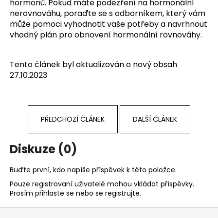
hormonů. Pokud máte podezření na hormonální
nerovnováhu, poraďte se s odborníkem, který vám
může pomoci vyhodnotit vaše potřeby a navrhnout
vhodný plán pro obnovení hormonální rovnováhy.
Tento článek byl aktualizován o nový obsah
27.10.2023
PŘEDCHOZÍ ČLÁNEK
DALŠÍ ČLÁNEK
Diskuze (0)
Buďte první, kdo napíše příspěvek k této položce.
Pouze registrovaní uživatelé mohou vkládat příspěvky.
Prosím
přihlaste se
nebo se
registrujte
.
Z