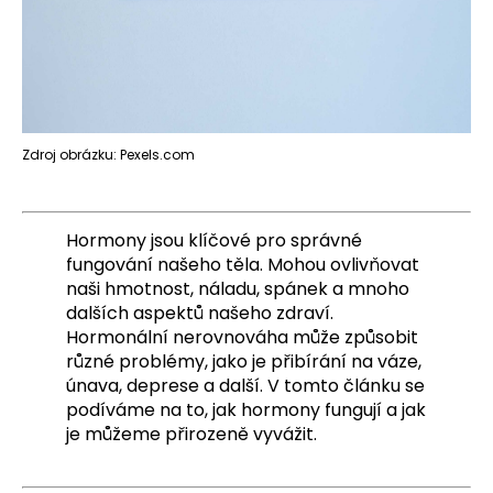
a
j
í
t
?
Zdroj obrázku: Pexels.com
Hormony jsou klíčové pro správné
HLEDAT
fungování našeho těla. Mohou ovlivňovat
naši hmotnost, náladu, spánek a mnoho
dalších aspektů našeho zdraví.
Hormonální nerovnováha může způsobit
D
různé problémy, jako je přibírání na váze,
o
únava, deprese a další. V tomto článku se
p
podíváme na to, jak hormony fungují a jak
o
je můžeme přirozeně vyvážit.
r
u