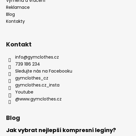
Výměna a vrácení
Reklamace
Blog
Kontakty
Kontakt
info
@
gymclothes.cz
739 186 234
Sledujte nás na Facebooku
gymclothes_cz
gymclothes.cz_insta
Youtube
@www.gymclothes.cz
Blog
Jak vybrat nejlepší kompresní legíny?