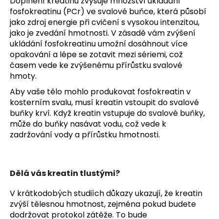
Doplnění kreatinu zvyšuje množství ukládání
fosfokreatinu (PCr) ve svalové buňce, která působí
jako zdroj energie při cvičení s vysokou intenzitou,
jako je zvedání hmotnosti. V zásadě vám zvýšení
ukládání fosfokreatinu umožní dosáhnout více
opakování a lépe se zotavit mezi sériemi, což
časem vede ke zvýšenému přírůstku svalové
hmoty.
Aby vaše tělo mohlo produkovat fosfokreatin v
kosterním svalu, musí kreatin vstoupit do svalové
buňky krví. Když kreatin vstupuje do svalové buňky,
může do buňky nasávat vodu, což vede k
zadržování vody a přírůstku hmotnosti.
Dělá vás kreatin tlustými?
V krátkodobých studiích důkazy ukazují, že kreatin
zvýší tělesnou hmotnost, zejména pokud budete
dodržovat protokol zátěže. To bude