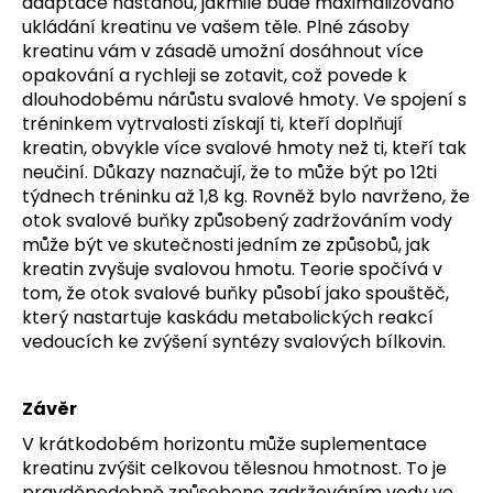
adaptace nastanou, jakmile bude maximalizováno
ukládání kreatinu ve vašem těle. Plné zásoby
kreatinu vám v zásadě umožní dosáhnout více
opakování a rychleji se zotavit, což povede k
dlouhodobému nárůstu svalové hmoty. Ve spojení s
tréninkem vytrvalosti získají ti, kteří doplňují
kreatin, obvykle více svalové hmoty než ti, kteří tak
neučiní. Důkazy naznačují, že to může být po 12ti
týdnech tréninku až 1,8 kg. Rovněž bylo navrženo, že
otok svalové buňky způsobený zadržováním vody
může být ve skutečnosti jedním ze způsobů, jak
kreatin zvyšuje svalovou hmotu. Teorie spočívá v
tom, že otok svalové buňky působí jako spouštěč,
který nastartuje kaskádu metabolických reakcí
vedoucích ke zvýšení syntézy svalových bílkovin.
Závěr
V krátkodobém horizontu může suplementace
kreatinu zvýšit celkovou tělesnou hmotnost. To je
pravděpodobně způsobeno zadržováním vody ve