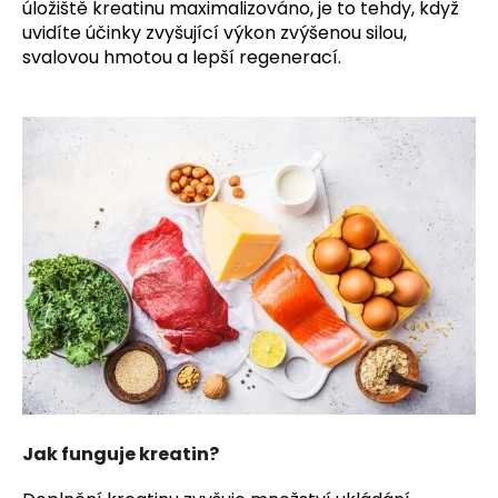
č
úložiště kreatinu maximalizováno, je to tehdy, když
u
uvidíte účinky zvyšující výkon zvýšenou silou,
j
svalovou hmotou a lepší regenerací.
e
m
e
Jak funguje kreatin?