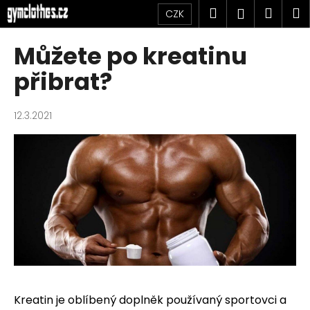
K
Přejít
Hledat
Náku
M
Přihlášen
CZK
na
o
obsah
Zpět
Zpět
košík
š
Můžete po kreatinu
í
C
přibrat?
k
o
p
12.3.2021
o
t
ř
e
b
u
j
e
t
e
Kreatin je oblíbený doplněk používaný sportovci a
n