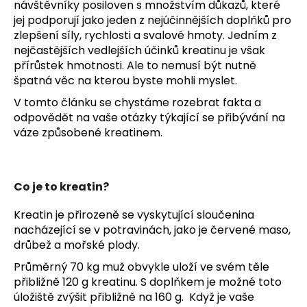
návštěvníky posiloven s množstvím důkazů, které
a
jej podporují jako jeden z nejúčinnějších doplňků pro
j
zlepšení síly, rychlosti a svalové hmoty. Jedním z
í
nejčastějších vedlejších účinků kreatinu je však
přírůstek hmotnosti. Ale to nemusí být nutně
t
špatná věc na kterou byste mohli myslet.
?
V tomto článku se chystáme rozebrat fakta a
odpovědět na vaše otázky týkající se přibývání na
váze způsobené kreatinem.
HLEDAT
Co je to kreatin?
Kreatin je přirozeně se vyskytující sloučenina
D
nacházející se v potravinách, jako je červené maso,
o
drůbež a mořské plody.
p
o
Průměrný 70 kg muž obvykle uloží ve svém těle
r
přibližně 120 g kreatinu. S doplňkem je možné toto
u
úložiště zvýšit přibližně na 160 g. Když je vaše