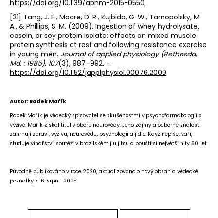
https://doi.org/10.1139/apnm-2015-0550
[21] Tang, J. E., Moore, D. R., Kujbida, G. W., Tarnopolsky, M.
A., & Phillips, S. M. (2009). Ingestion of whey hydrolysate,
casein, or soy protein isolate: effects on mixed muscle
protein synthesis at rest and following resistance exercise
in young men.
Journal of applied physiology (Bethesda,
Md. : 1985)
,
107
(3), 987–992. -
https://doi.org/10.1152/japplphysiol.00076.2009
Autor: Radek Mařík
Radek Mařík je vědecký spisovatel se zkušenostmi v psychofarmakologii a
výživě. Mařík získal titul v oboru neurovědy. Jeho zájmy a odborné znalosti
zahrnují zdraví, výživu, neurovědu, psychologii a jídlo. Když nepíše, vaří,
studuje vinařství, soutěží v brazilském jiu jitsu a pouští si největší hity 80. let.
Původně publikováno v roce 2020, aktualizováno o nový obsah a vědecké
poznatky k 16. srpnu 2025.