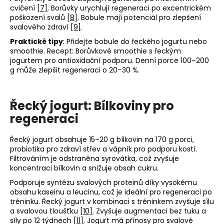
cvičení
[7]
. Borůvky urychlují regeneraci po excentrickém
poškození svalů
[8]
. Bobule mají potenciál pro zlepšení
svalového zdraví
[9]
.
Praktické tipy
: Přidejte bobule do řeckého jogurtu nebo
smoothie. Recept: Borůvkové smoothie s řeckým
jogurtem pro antioxidační podporu. Denní porce 100–200
g může zlepšit regeneraci o 20–30 %.
Řecký jogurt: Bílkoviny pro
regeneraci
Řecký jogurt obsahuje 15–20 g bílkovin na 170 g porci,
probiotika pro zdraví střev a vápník pro podporu kostí.
Filtrováním je odstraněna syrovátka, což zvyšuje
koncentraci bílkovin a snižuje obsah cukru.
Podporuje syntézu svalových proteinů díky vysokému
obsahu kaseinu a leucinu, což je ideální pro regeneraci po
tréninku. Řecký jogurt v kombinaci s tréninkem zvyšuje sílu
a svalovou tloušťku
[10]
. Zvyšuje augmentaci bez tuku a
síly po 12 týdnech
[11]
. Jogurt má přínosy pro svalové