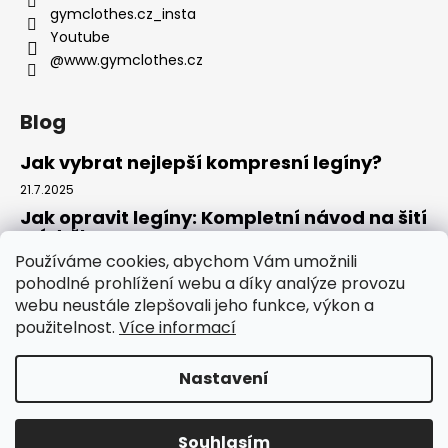
gymclothes.cz_insta
Youtube
@www.gymclothes.cz
Blog
Jak vybrat nejlepší kompresní legíny?
21.7.2025
Jak opravit legíny: Kompletní návod na šití
a údržbu
Používáme cookies, abychom Vám umožnili
14.7.2025
pohodlné prohlížení webu a díky analýze provozu
Kde koupit legíny: Komplexní návod pro
webu neustále zlepšovali jeho funkce, výkon a
rok 2025
použitelnost.
Více informací
4.7.2025
Nastavení
Vytvořil Shoptet
Copyright 2026
GYMCLOTHES.CZ
. Všechna práva
Souhlasím
vyhrazena.