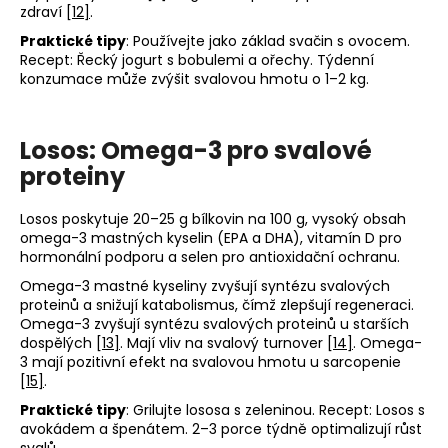
zdraví
[12]
.
Praktické tipy
: Používejte jako základ svačin s ovocem.
Recept: Řecký jogurt s bobulemi a ořechy. Týdenní
konzumace může zvýšit svalovou hmotu o 1–2 kg.
Losos: Omega-3 pro svalové
proteiny
Losos poskytuje 20–25 g bílkovin na 100 g, vysoký obsah
omega-3 mastných kyselin (EPA a DHA), vitamín D pro
hormonální podporu a selen pro antioxidační ochranu.
Omega-3 mastné kyseliny zvyšují syntézu svalových
proteinů a snižují katabolismus, čímž zlepšují regeneraci.
Omega-3 zvyšují syntézu svalových proteinů u starších
dospělých
[13]
. Mají vliv na svalový turnover
[14]
. Omega-
3 mají pozitivní efekt na svalovou hmotu u sarcopenie
[15]
.
Praktické tipy
: Grilujte lososa s zeleninou. Recept: Losos s
avokádem a špenátem. 2–3 porce týdně optimalizují růst