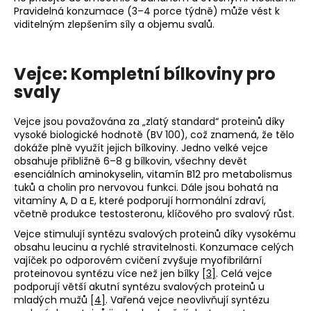
Pravidelná konzumace (3–4 porce týdně) může vést k
viditelným zlepšením síly a objemu svalů.
Vejce: Kompletní bílkoviny pro
svaly
Vejce jsou považována za „zlatý standard“ proteinů díky
vysoké biologické hodnotě (BV 100), což znamená, že tělo
dokáže plně využít jejich bílkoviny. Jedno velké vejce
obsahuje přibližně 6–8 g bílkovin, všechny devět
esenciálních aminokyselin, vitamín B12 pro metabolismus
tuků a cholin pro nervovou funkci. Dále jsou bohatá na
vitamíny A, D a E, které podporují hormonální zdraví,
včetně produkce testosteronu, klíčového pro svalový růst.
Vejce stimulují syntézu svalových proteinů díky vysokému
obsahu leucinu a rychlé stravitelnosti. Konzumace celých
vajíček po odporovém cvičení zvyšuje myofibrilární
proteinovou syntézu více než jen bílky
[3]
. Celá vejce
podporují větší akutní syntézu svalových proteinů u
mladých mužů
[4]
. Vařená vejce neovlivňují syntézu