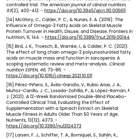
controlled trial.
The American journal of clinical nutrition
,
93
(2), 402–412. -
https://doi.org/10.3945/ajcn.110.005611
[14] McGlory, C., Calder, P. C., & Nunes, E. A. (2019). The
Influence of Omega-3 Fatty Acids on Skeletal Muscle
Protein Turnover in Health, Disuse, and Disease. Frontiers in
nutrition, 6, 144. -
https://doi.org/10.3389/fnut.2019.00144
[15] Bird, J. K., Troesch, B., Warnke, I., & Calder, P. C. (2021).
The effect of long chain omega-3 polyunsaturated fatty
acids on muscle mass and function in sarcopenia: A
scoping systematic review and meta-analysis.
Clinical
nutrition ESPEN
,
46
, 73–86. -
https://doi.org/10.1016/j.clnesp.2021.10.011
[16] Pérez-Piñero, S., Ávila-Gandía, V., Rubio Arias, J. A.,
Muñoz-Carrillo, J. C., Losada-Zafrilla, P., & López-Román, F.
J. (2021). A 12-Week Randomized Double-Blind Placebo-
Controlled Clinical Trial, Evaluating the Effect of
Supplementation with a Spinach Extract on Skeletal
Muscle Fitness in Adults Older Than 50 Years of Age.
Nutrients, 13(12), 4373. -
https://doi.org/10.3390/nu13124373
[17] Larsen, F. J., Schiffer, T. A., Borniquel, S., Sahlin, K.,