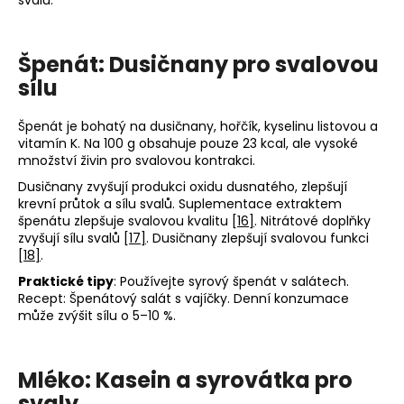
svalů.
Špenát: Dusičnany pro svalovou
sílu
Špenát je bohatý na dusičnany, hořčík, kyselinu listovou a
vitamín K. Na 100 g obsahuje pouze 23 kcal, ale vysoké
množství živin pro svalovou kontrakci.
Dusičnany zvyšují produkci oxidu dusnatého, zlepšují
krevní průtok a sílu svalů. Suplementace extraktem
špenátu zlepšuje svalovou kvalitu
[16]
. Nitrátové doplňky
zvyšují sílu svalů
[17]
. Dusičnany zlepšují svalovou funkci
[18]
.
Praktické tipy
: Používejte syrový špenát v salátech.
Recept: Špenátový salát s vajíčky. Denní konzumace
může zvýšit sílu o 5–10 %.
Mléko: Kasein a syrovátka pro
svaly