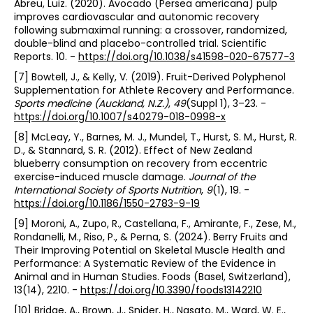
Abreu, Luiz. (2020). Avocado (Persea americana) pulp
improves cardiovascular and autonomic recovery
following submaximal running: a crossover, randomized,
double-blind and placebo-controlled trial. Scientific
Reports. 10. -
https://doi.org/10.1038/s41598-020-67577-3
[7] Bowtell, J., & Kelly, V. (2019). Fruit-Derived Polyphenol
Supplementation for Athlete Recovery and Performance.
Sports medicine (Auckland, N.Z.)
,
49
(Suppl 1), 3–23. -
https://doi.org/10.1007/s40279-018-0998-x
[8] McLeay, Y., Barnes, M. J., Mundel, T., Hurst, S. M., Hurst, R.
D., & Stannard, S. R. (2012). Effect of New Zealand
blueberry consumption on recovery from eccentric
exercise-induced muscle damage.
Journal of the
International Society of Sports Nutrition
,
9
(1), 19. -
https://doi.org/10.1186/1550-2783-9-19
[9] Moroni, A., Zupo, R., Castellana, F., Amirante, F., Zese, M.,
Rondanelli, M., Riso, P., & Perna, S. (2024). Berry Fruits and
Their Improving Potential on Skeletal Muscle Health and
Performance: A Systematic Review of the Evidence in
Animal and in Human Studies. Foods (Basel, Switzerland),
13(14), 2210. -
https://doi.org/10.3390/foods13142210
[10] Bridge, A., Brown, J., Snider, H., Nasato, M., Ward, W. E.,