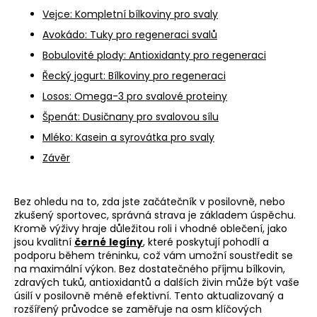
a
Vejce: Kompletní bílkoviny pro svaly
j
Avokádo: Tuky pro regeneraci svalů
í
Bobulovité plody: Antioxidanty pro regeneraci
t
Řecký jogurt: Bílkoviny pro regeneraci
?
Losos: Omega-3 pro svalové proteiny
Špenát: Dusičnany pro svalovou sílu
Mléko: Kasein a syrovátka pro svaly
Závěr
HLEDAT
Bez ohledu na to, zda jste začátečník v posilovně, nebo
zkušený sportovec, správná strava je základem úspěchu.
D
Kromě výživy hraje důležitou roli i vhodné oblečení, jako
o
jsou kvalitní
černé
legíny
, které poskytují pohodlí a
p
podporu během tréninku, což vám umožní soustředit se
na maximální výkon. Bez dostatečného příjmu bílkovin,
o
zdravých tuků, antioxidantů a dalších živin může být vaše
r
úsilí v posilovně méně efektivní. Tento aktualizovaný a
u
rozšířený průvodce se zaměřuje na osm klíčových