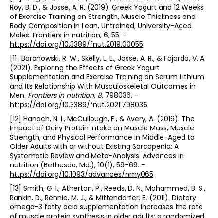
Roy, B. D., & Josse, A. R. (2019). Greek Yogurt and 12 Weeks
of Exercise Training on Strength, Muscle Thickness and
Body Composition in Lean, Untrained, University-Aged
Males. Frontiers in nutrition, 6, 55. -
https://doi.org/10.3389/fnut.2019.00055
[11] Baranowski, R. W., Skelly, L. E., Josse, A. R., & Fajardo, V. A.
(2021). Exploring the Effects of Greek Yogurt
Supplementation and Exercise Training on Serum Lithium
and Its Relationship With Musculoskeletal Outcomes in
Men.
Frontiers in nutrition
,
8
, 798036. -
https://doi.org/10.3389/fnut.2021.798036
[12] Hanach, N. I., McCullough, F., & Avery, A. (2019). The
Impact of Dairy Protein Intake on Muscle Mass, Muscle
Strength, and Physical Performance in Middle-Aged to
Older Adults with or without Existing Sarcopenia: A
Systematic Review and Meta-Analysis. Advances in
nutrition (Bethesda, Md.), 10(1), 59–69. -
https://doi.org/10.1093/advances/nmy065
[13] Smith, G. I., Atherton, P., Reeds, D. N., Mohammed, B. S.,
Rankin, D., Rennie, M. J., & Mittendorfer, B. (2011). Dietary
omega-3 fatty acid supplementation increases the rate
of muscle protein synthesis in older adults: a randomized