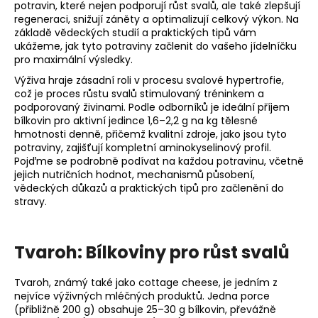
č
potravin, které nejen podporují růst svalů, ale také zlepšují
u
regeneraci, snižují záněty a optimalizují celkový výkon. Na
j
základě vědeckých studií a praktických tipů vám
e
ukážeme, jak tyto potraviny začlenit do vašeho jídelníčku
pro maximální výsledky.
m
e
Výživa hraje zásadní roli v procesu svalové hypertrofie,
což je proces růstu svalů stimulovaný tréninkem a
podporovaný živinami. Podle odborníků je ideální příjem
bílkovin pro aktivní jedince 1,6–2,2 g na kg tělesné
hmotnosti denně, přičemž kvalitní zdroje, jako jsou tyto
potraviny, zajišťují kompletní aminokyselinový profil.
Pojďme se podrobně podívat na každou potravinu, včetně
jejich nutričních hodnot, mechanismů působení,
vědeckých důkazů a praktických tipů pro začlenění do
stravy.
Tvaroh: Bílkoviny pro růst svalů
Tvaroh, známý také jako cottage cheese, je jedním z
nejvíce výživných mléčných produktů. Jedna porce
(přibližně 200 g) obsahuje 25–30 g bílkovin, převážně