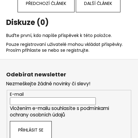
PŘEDCHOZÍ ČLÁNEK
DALŠÍ ČLÁNEK
Diskuze (0)
Buďte první, kdo napíše příspěvek k této položce.
Pouze registrovaní uživatelé mohou vkládat příspěvky.
Prosím
přihlaste se
nebo se
registrujte
.
Z
á
Odebírat newsletter
p
Nezmeškejte žádné novinky či slevy!
a
t
E-mail
í
Vložením e-mailu souhlasíte s
podmínkami
ochrany osobních údajů
PŘIHLÁSIT SE