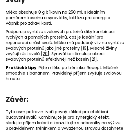
Mléko obsahuje 8 g bílkovin na 250 ml, s ideálním
poměrem kaseinu a syrovátky, laktózu pro energii a
vápník pro zdraví kostí.
Podporuje syntézu svalových proteinů díky kombinaci
rychlých a pomalých proteinů, což je ideální pro
regeneraci a růst svalů. Mléko má podobný vliv na syntézu
svalových proteinů jako jiné proteiny
[19]
. Mléčné živiny
zvyšují růst svalů
[20]
. Syrovátka stimuluje akreci
svalových proteinů efektivněji než kasein
[21]
.
Praktické tipy
: Pijte mléko po tréninku. Recept: Mléčné
smoothie s banánem. Pravidelný příjem zvyšuje svalovou
hmotu.
Závěr:
Tyto osm potravin tvoří pevný základ pro efektivní
budování svalů. Kombinujte je pro synergický efekt,
sledujte příjem kalorií a konzultujte s odborníky na výživu.
S pravidelným tréninkem a vyváženou stravou dosáhnete