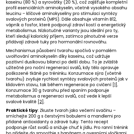
kaseinu (80 %) a syrovátky (20 %), což zajišťuje kompletní
profil esenciálních aminokyselin, včetně vysokého obsahu
leucinu – klíčové aminokyseliny pro stimulaci syntézy
svalových proteinů (MPS). Dále obsahuje vitamín B12,
vápník a fosfor, které podporují zdraví kostí a energetický
metabolismus. Nízkotučné varianty jsou ideální pro ty,
kteří sledují kalorický příjem, zatímco plnotučné verze
přidávají zdravé tuky pro hormonální rovnováhu.
Mechanismus působení tvarohu spočívá v pomalém
uvolňování aminokyselin díky kaseinu, což udržuje
pozitivní dusíkovou bilanci po delší dobu. To je zvláště
užitečné pro noční regeneraci svalů, kdy tělo opravuje
poškozené tkáně po tréninku. Konzumace sýra (včetně
tvarohu) zvyšuje rychlost syntézy svalových proteinů jak v
klidovém stavu, tak během regenerace po cvičení
[1]
.
Konzumace 30 g tvarohu před spaním podporuje
metabolismus a regeneraci svalů, což vede k lepší
svalové kvalitě
[2]
.
Praktické tipy
: Zkuste tvaroh jako večerní svačinu –
smíchejte 200 g s čerstvými bobulemi a mandlemi pro
přidané antioxidanty a zdravé tuky. Tento recept
podporuje růst svalů a snižuje chuť k jídlu. Pro ranní trénink
ho přidejte do smoothie s banánem a ovesnými vločkami.