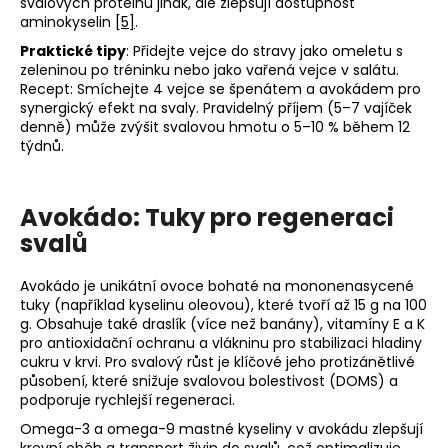
svalových proteinů jinak, ale zlepšují dostupnost
aminokyselin
[5]
.
Praktické tipy
: Přidejte vejce do stravy jako omeletu s
zeleninou po tréninku nebo jako vařená vejce v salátu.
Recept: Smíchejte 4 vejce se špenátem a avokádem pro
synergický efekt na svaly. Pravidelný příjem (5–7 vajíček
denně) může zvýšit svalovou hmotu o 5–10 % během 12
týdnů.
Avokádo: Tuky pro regeneraci
svalů
Avokádo je unikátní ovoce bohaté na mononenasycené
tuky (například kyselinu oleovou), které tvoří až 15 g na 100
g. Obsahuje také draslík (více než banány), vitamíny E a K
pro antioxidační ochranu a vlákninu pro stabilizaci hladiny
cukru v krvi. Pro svalový růst je klíčové jeho protizánětlivé
působení, které snižuje svalovou bolestivost (DOMS) a
podporuje rychlejší regeneraci.
Omega-3 a omega-9 mastné kyseliny v avokádu zlepšují
krevní oběh a transport živin do svalů, což optimalizuje