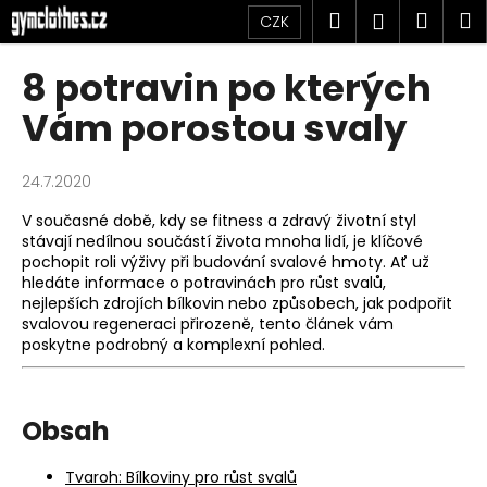
K
Přejít
Hledat
Náku
M
Přihlášen
CZK
na
o
obsah
Zpět
Zpět
košík
š
8 potravin po kterých
í
C
Vám porostou svaly
k
o
p
24.7.2020
o
V současné době, kdy se fitness a zdravý životní styl
t
stávají nedílnou součástí života mnoha lidí, je klíčové
ř
pochopit roli výživy při budování svalové hmoty. Ať už
e
hledáte informace o potravinách pro růst svalů,
nejlepších zdrojích bílkovin nebo způsobech, jak podpořit
b
svalovou regeneraci přirozeně, tento článek vám
u
poskytne podrobný a komplexní pohled.
j
e
t
Obsah
e
Tvaroh: Bílkoviny pro růst svalů
n