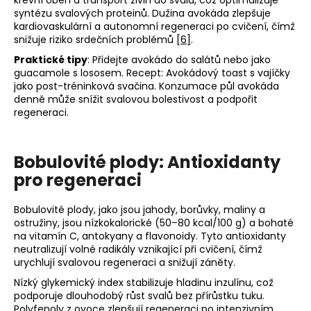
syntézu svalových proteinů. Dužina avokáda zlepšuje
kardiovaskulární a autonomní regeneraci po cvičení, čímž
snižuje riziko srdečních problémů
[6]
.
Praktické tipy
: Přidejte avokádo do salátů nebo jako
guacamole s lososem. Recept: Avokádový toast s vajíčky
jako post-tréninková svačina. Konzumace půl avokáda
denně může snížit svalovou bolestivost a podpořit
regeneraci.
Bobulovité plody: Antioxidanty
pro regeneraci
Bobulovité plody, jako jsou jahody, borůvky, maliny a
ostružiny, jsou nízkokalorické (50–80 kcal/100 g) a bohaté
na vitamín C, antokyany a flavonoidy. Tyto antioxidanty
neutralizují volné radikály vznikající při cvičení, čímž
urychlují svalovou regeneraci a snižují záněty.
Nízký glykemický index stabilizuje hladinu inzulínu, což
podporuje dlouhodobý růst svalů bez přírůstku tuku.
Polyfenoly z ovoce zlepšují regeneraci po intenzivním