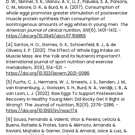
D. W., Skinner, S. K., Ulanov, A. V., Li, Z., Paluska, S. A., Parsons,
C. M., Moore, D. R., & Burd, N. A. (2017). Consumption of
whole eggs promotes greater stimulation of postexercise
muscle protein synthesis than consumption of
isonitrogenous amounts of egg whites in young men.
The
American journal of clinical nutrition
,
106
(6), 1401–1412. -
https://doi.org/10.3945/ajcn.117.159855
[4] Santos, H. O., Gomes, G. K., Schoenfeld, B. J., & de
Oliveira, E. P. (2021). The Effect of Whole Egg Intake on
Muscle Mass: Are the Yolk and Its Nutrients Important?.
International journal of sport nutrition and exercise
metabolism, 31(6), 514–521. -
https://doi.org/10.1123/ijsnem.2021-0086
[5] Fuchs, C. J., Hermans, W. J., Smeets, J. S., Senden, J. M.,
van Kranenburg, J., Gorissen, S. H., Burd, N. A., Verdijk, L. B., &
van Loon, L. J. (2022). Raw Eggs To Support Postexercise
Recovery in Healthy Young Men: Did Rocky Get It Right or
Wrong?. The Journal of nutrition, 152(11), 2376–2386. -
https://doi.org/10.1093/jn/nxac174
[6] Sousa, Fernando & Valenti, Vitor & Pereira, Leticia &
Bueno, Rafaela & Prates, Sara & Akimoto, Amanda &
Kaviani, Mojtaba & Garner, David & Amaral, Joice & Luiz, &