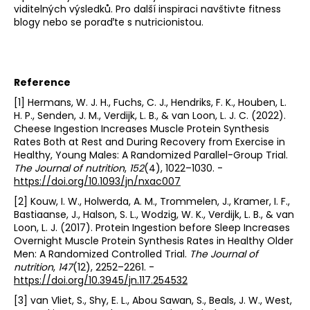
viditelných výsledků. Pro další inspiraci navštivte fitness
blogy nebo se poraďte s nutricionistou.
Reference
[1] Hermans, W. J. H., Fuchs, C. J., Hendriks, F. K., Houben, L.
H. P., Senden, J. M., Verdijk, L. B., & van Loon, L. J. C. (2022).
Cheese Ingestion Increases Muscle Protein Synthesis
Rates Both at Rest and During Recovery from Exercise in
Healthy, Young Males: A Randomized Parallel-Group Trial.
The Journal of nutrition
,
152
(4), 1022–1030. -
https://doi.org/10.1093/jn/nxac007
[2] Kouw, I. W., Holwerda, A. M., Trommelen, J., Kramer, I. F.,
Bastiaanse, J., Halson, S. L., Wodzig, W. K., Verdijk, L. B., & van
Loon, L. J. (2017). Protein Ingestion before Sleep Increases
Overnight Muscle Protein Synthesis Rates in Healthy Older
Men: A Randomized Controlled Trial.
The Journal of
nutrition
,
147
(12), 2252–2261. -
https://doi.org/10.3945/jn.117.254532
[3] van Vliet, S., Shy, E. L., Abou Sawan, S., Beals, J. W., West,