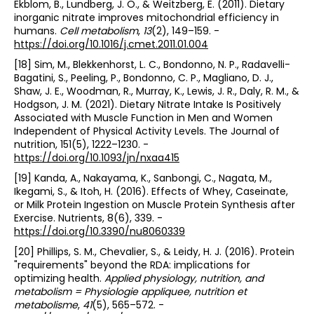
Ekblom, B., Lundberg, J. O., & Weitzberg, E. (2011). Dietary
inorganic nitrate improves mitochondrial efficiency in
humans.
Cell metabolism
,
13
(2), 149–159. -
https://doi.org/10.1016/j.cmet.2011.01.004
[18] Sim, M., Blekkenhorst, L. C., Bondonno, N. P., Radavelli-
Bagatini, S., Peeling, P., Bondonno, C. P., Magliano, D. J.,
Shaw, J. E., Woodman, R., Murray, K., Lewis, J. R., Daly, R. M., &
Hodgson, J. M. (2021). Dietary Nitrate Intake Is Positively
Associated with Muscle Function in Men and Women
Independent of Physical Activity Levels. The Journal of
nutrition, 151(5), 1222–1230. -
https://doi.org/10.1093/jn/nxaa415
[19] Kanda, A., Nakayama, K., Sanbongi, C., Nagata, M.,
Ikegami, S., & Itoh, H. (2016). Effects of Whey, Caseinate,
or Milk Protein Ingestion on Muscle Protein Synthesis after
Exercise. Nutrients, 8(6), 339. -
https://doi.org/10.3390/nu8060339
[20] Phillips, S. M., Chevalier, S., & Leidy, H. J. (2016). Protein
"requirements" beyond the RDA: implications for
optimizing health.
Applied physiology, nutrition, and
metabolism = Physiologie appliquee, nutrition et
metabolisme
,
41
(5), 565–572. -