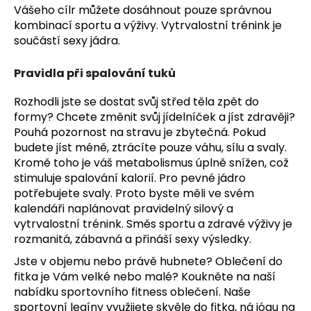
Vášeho cílr můžete dosáhnout pouze správnou
a
kombinací sportu a výživy. Vytrvalostní trénink je
j
součástí sexy jádra.
í
t
Pravidla při spalování tuků
?
Rozhodli jste se dostat svůj střed těla zpět do
formy? Chcete změnit svůj jídelníček a jíst zdravěji?
Pouhá pozornost na stravu je zbytečná. Pokud
budete jíst méně, ztrácíte pouze váhu, sílu a svaly.
HLEDAT
Kromě toho je váš metabolismus úplně snížen, což
stimuluje spalování kalorií. Pro pevné jádro
potřebujete svaly. Proto byste měli ve svém
kalendáři naplánovat pravidelný silový a
D
vytrvalostní trénink. Směs sportu a zdravé výživy je
o
rozmanitá, zábavná a přináší sexy výsledky.
p
Jste v objemu nebo právě hubnete? Oblečení do
o
fitka je Vám velké nebo malé? Koukněte na naší
r
nabídku sportovního fitness oblečení. Naše
u
sportovní legíny
využijete skvěle do fitka, ná jógu na