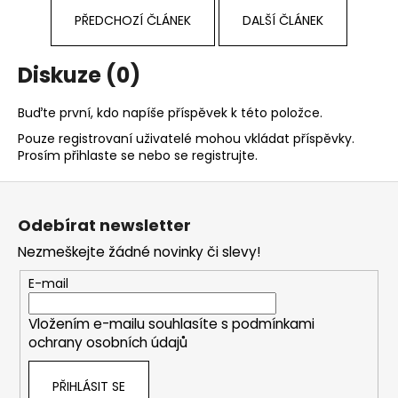
PŘEDCHOZÍ ČLÁNEK
DALŠÍ ČLÁNEK
Diskuze (0)
Buďte první, kdo napíše příspěvek k této položce.
Pouze registrovaní uživatelé mohou vkládat příspěvky.
Prosím
přihlaste se
nebo se
registrujte
.
Z
á
Odebírat newsletter
p
Nezmeškejte žádné novinky či slevy!
a
t
E-mail
í
Vložením e-mailu souhlasíte s
podmínkami
ochrany osobních údajů
PŘIHLÁSIT SE