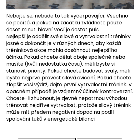
Nebojte se, nebude to tak vyčerpávající.
Všechno
se počítá, a pokud na začátku zvládnete pouze
deset minut: hlavní věcí je dostat puls.
Nejlepší je oddělit své silové a vytrvalostní tréninky
jasně a dokončit je v různých dnech, aby každá
tréninková akce mohla dosáhnout nejlepšího
účinku. Pokud chcete dělat oboje společně nebo
musíte (kvůli nedostatku času), měli byste si
stanovit priority: Pokud chcete budovat svaly, měli
byste nejprve provést silová cvičení. Pokud chcete
zlepšit vaši výdrž, dejte první vytrvalostní trénink. V
opačném případě je vzájemný účinek kontroverzní.
Chcete-li zhubnout, je zjevně nepatrnou výhodou
trénovat nejdříve vytrvalost, protože silový trénink
může mít předem negativní dopad na podíl
spalování tuků v energetické bilanci.