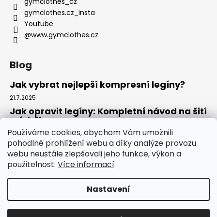
gymclothes_cz
gymclothes.cz_insta
Youtube
@www.gymclothes.cz
Blog
Jak vybrat nejlepší kompresní legíny?
21.7.2025
Jak opravit legíny: Kompletní návod na šití
a údržbu
Používáme cookies, abychom Vám umožnili
14.7.2025
pohodlné prohlížení webu a díky analýze provozu
Kde koupit legíny: Komplexní návod pro
webu neustále zlepšovali jeho funkce, výkon a
tento rok
použitelnost.
Více informací
4.7.2025
Nastavení
Vytvořil Shoptet
Copyright 2026
GYMCLOTHES.CZ
. Všechna práva