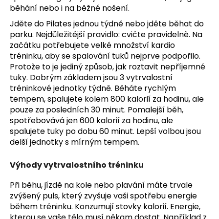
č
běhání nebo i na běžné nošení.
u
j
Jděte do Pilates jednou týdně nebo jděte běhat do
e
parku. Nejdůležitější pravidlo: cvičte pravidelně. Na
m
začátku potřebujete velké množství kardio
e
tréninku, aby se spalování tuků nejprve podpořilo.
Protože to je jediný způsob, jak roztavit nepříjemné
tuky. Dobrým základem jsou 3 vytrvalostní
tréninkové jednotky týdně. Běháte rychlým
tempem, spalujete kolem 800 kalorií za hodinu, ale
pouze za posledních 30 minut. Pomalejší běh,
spotřebovává jen 600 kalorií za hodinu, ale
spalujete tuky po dobu 60 minut. Lepší volbou jsou
delší jednotky s mírným tempem.
Výhody vytrvalostního tréninku
Při běhu, jízdě na kole nebo plavání máte trvale
zvýšený puls, který zvyšuje vaši spotřebu energie
během tréninku. Konzumují stovky kalorií. Energie,
kterou se vaše tělo musí někam dostat. Například z