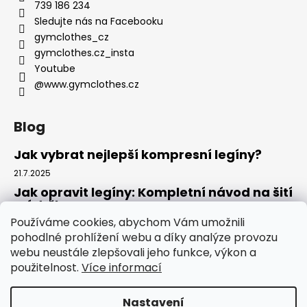
739 186 234
Sledujte nás na Facebooku
gymclothes_cz
gymclothes.cz_insta
Youtube
@www.gymclothes.cz
Blog
Jak vybrat nejlepší kompresní legíny?
21.7.2025
Jak opravit legíny: Kompletní návod na šití
a údržbu
Používáme cookies, abychom Vám umožnili
14.7.2025
pohodlné prohlížení webu a díky analýze provozu
Kde koupit legíny: Komplexní návod pro
webu neustále zlepšovali jeho funkce, výkon a
tento rok
použitelnost.
Více informací
4.7.2025
Nastavení