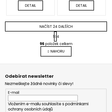
DETAIL
DETAIL
NAČÍST 24 DALŠÍCH
S
1
4
t
O
r
96
položek celkem
v
á
NAHORU
l
n
k
á
o
d
Z
v
a
á
á
c
Odebírat newsletter
n
p
í
í
Nezmeškejte žádné novinky či slevy!
p
a
r
t
E-mail
v
í
k
Vložením e-mailu souhlasíte s
podmínkami
y
ochrany osobních údajů