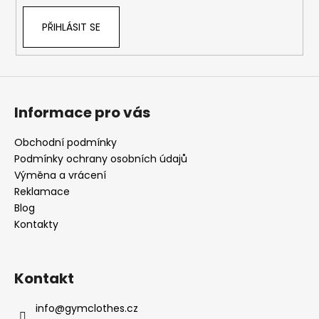
v
ý
PŘIHLÁSIT SE
p
i
s
u
Informace pro vás
Obchodní podmínky
Podmínky ochrany osobních údajů
Výměna a vrácení
Reklamace
Blog
Kontakty
Kontakt
info
@
gymclothes.cz