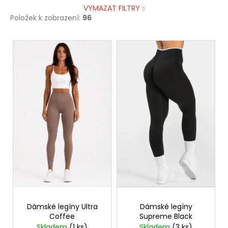
VYMAZAT FILTRY
Položek k zobrazení:
96
V
ý
p
i
s
p
r
o
d
u
k
t
ů
Dámské legíny Ultra
Dámské legíny
Coffee
Supreme Black
Skladem
(1 ks)
Skladem
(3 ks)