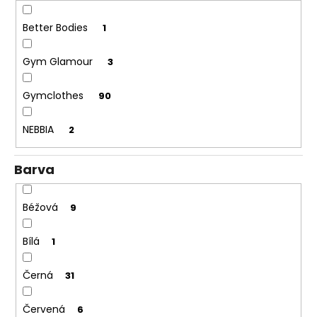
č
u
Better Bodies
1
j
e
Gym Glamour
m
3
e
Gymclothes
90
NEBBIA
2
Barva
Béžová
9
Bílá
1
Černá
31
Červená
6