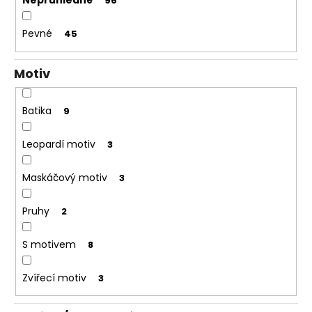
Neprůhledné
96
Pevné
45
Motiv
Batika
9
Leopardí motiv
3
Maskáčový motiv
3
Pruhy
2
S motivem
8
Zvířecí motiv
3