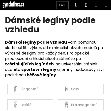
K
Přejít
Hledat
Náku
M
Přihlášen
CZK
na
o
obsah
Zpět
Zpět
košík
š
Dámské legíny podle
í
C
vzhledu
k
o
p
Dámské legíny podle vzhledu
vám pomohou
o
sladit outfit i výkon, od minimalistických modelů po
t
výrazné designy pro každý den. Pro optické
ř
prodloužení a hladší siluetu sáhněte po
zeštíhlujících legínách
, na univerzální trénink
e
oceníte
sportovní legíny
a jemný, nadčasový styl
b
podtrhnou
béžové legíny
.
u
j
Elegantní
Sexy
e
t
e
Lesklé
Extravagantní
n