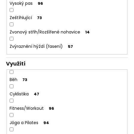
Vysoký pas
96
Zeštíhlující
73
Zvonový střih/Rozšířené nohavice
14
Zvýraznění hýždí (řasení)
57
Využití
Běh
73
Cyklistika
47
Fitness/Workout
96
Jóga a Pilates
94