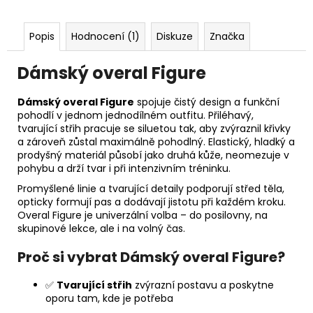
Popis
Hodnocení (1)
Diskuze
Značka
Dámský overal Figure
Dámský overal Figure
spojuje čistý design a funkční
pohodlí v jednom jednodílném outfitu. Přiléhavý,
tvarující střih pracuje se siluetou tak, aby zvýraznil křivky
a zároveň zůstal maximálně pohodlný. Elastický, hladký a
prodyšný materiál působí jako druhá kůže, neomezuje v
pohybu a drží tvar i při intenzivním tréninku.
Promyšlené linie a tvarující detaily podporují střed těla,
opticky formují pas a dodávají jistotu při každém kroku.
Overal Figure je univerzální volba – do posilovny, na
skupinové lekce, ale i na volný čas.
Proč si vybrat Dámský overal Figure?
✅
Tvarující střih
zvýrazní postavu a poskytne
oporu tam, kde je potřeba