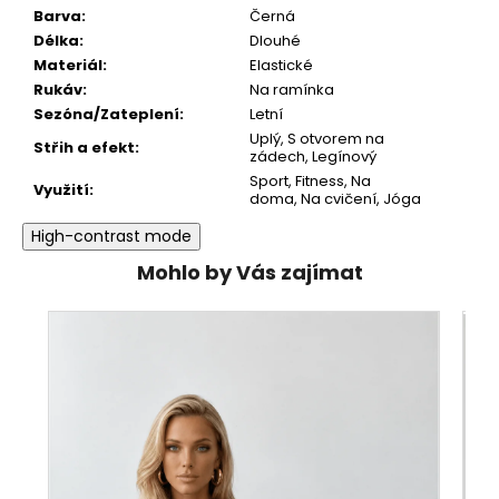
Barva
:
Černá
Délka
:
Dlouhé
Materiál
:
Elastické
Rukáv
:
Na ramínka
Sezóna/Zateplení
:
Letní
Uplý
,
S otvorem na
Střih a efekt
:
zádech
,
Legínový
Sport
,
Fitness
,
Na
Využití
:
doma
,
Na cvičení
,
Jóga
High-contrast mode