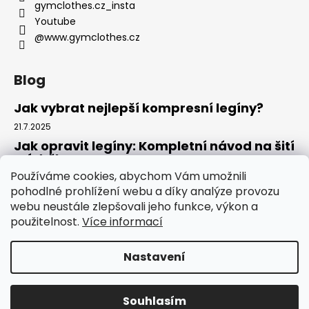
gymclothes.cz_insta
Youtube
@www.gymclothes.cz
Blog
Jak vybrat nejlepší kompresní legíny?
21.7.2025
Jak opravit legíny: Kompletní návod na šití
a údržbu
Používáme cookies, abychom Vám umožnili
14.7.2025
pohodlné prohlížení webu a díky analýze provozu
Kde koupit legíny: Komplexní návod pro
webu neustále zlepšovali jeho funkce, výkon a
tento rok
použitelnost.
Více informací
4.7.2025
Nastavení
Vytvořil Shoptet
Copyright 2026
GYMCLOTHES.CZ
. Všechna práva
Souhlasím
vyhrazena.