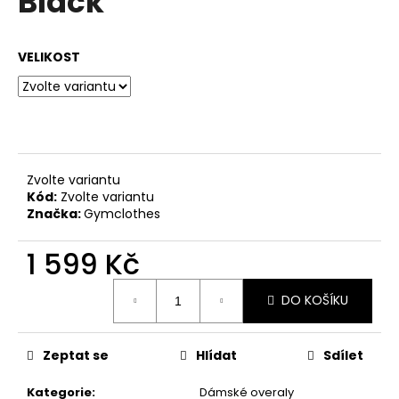
Black
č
z
u
5
j
hvězdiček.
VELIKOST
e
m
e
Zvolte variantu
Kód:
Zvolte variantu
Značka:
Gymclothes
1 599 Kč
Měrná
DO KOŠÍKU
cena:
Zeptat se
Hlídat
Sdílet
Kategorie
:
Dámské overaly