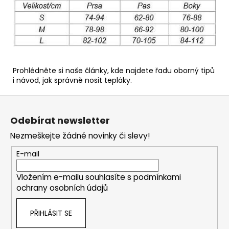
Prohlédněte si naše články, kde najdete řadu oborný tipů
i návod,
jak správně nosit tepláky
.
Z
á
Odebírat newsletter
p
Nezmeškejte žádné novinky či slevy!
a
t
E-mail
í
Vložením e-mailu souhlasíte s
podmínkami
ochrany osobních údajů
PŘIHLÁSIT SE