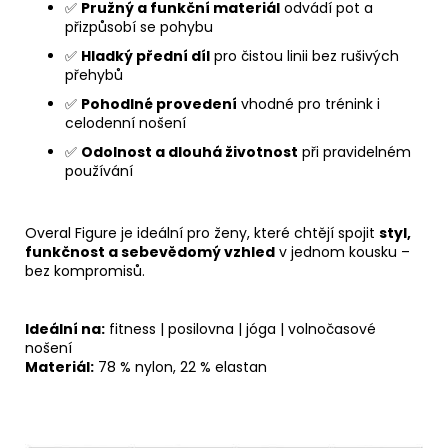
✅
Pružný a funkční materiál
odvádí pot a
přizpůsobí se pohybu
✅
Hladký přední díl
pro čistou linii bez rušivých
přehybů
✅
Pohodlné provedení
vhodné pro trénink i
celodenní nošení
✅
Odolnost a dlouhá životnost
při pravidelném
používání
Overal Figure je ideální pro ženy, které chtějí spojit
styl,
funkčnost a sebevědomý vzhled
v jednom kousku –
bez kompromisů.
Ideální na:
fitness | posilovna | jóga | volnočasové
nošení
Materiál:
78 % nylon, 22 % elastan