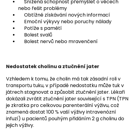
Snížená schopnost přemýšlet o věcech
nebo řešit problémy
Obtížné získávání nových informací
Emoční výkyvy nebo poruchy nálady
Potíže s pamětí
Bolest svalů
Bolest nervů nebo mravenčení
Nedostatek cholinu a ztučnění jater
Vzhledem k tomu, že cholin má tak zásadní roli v
transportu tuku, v případě nedostatku může tuk v
játrech stagnovat a způsobit ztučnění jater. Lékaři
dokázali zvrátit ztučnění jater související s TPN (TPN
je zkratka pro celkovou parenterální výživu, což
znamená dostat 100 % vaší výživy intravenózní
infuzí) u pacientů pouhým přidáním 2 g cholinu do
jejich výživy.