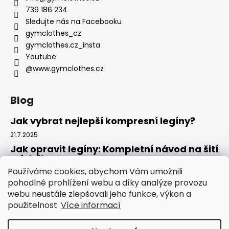
739 186 234
Sledujte nás na Facebooku
gymclothes_cz
gymclothes.cz_insta
Youtube
@www.gymclothes.cz
Blog
Jak vybrat nejlepší kompresní legíny?
21.7.2025
Jak opravit legíny: Kompletní návod na šití
a údržbu
Používáme cookies, abychom Vám umožnili
14.7.2025
pohodlné prohlížení webu a díky analýze provozu
Kde koupit legíny: Komplexní návod pro
webu neustále zlepšovali jeho funkce, výkon a
rok 2025
použitelnost.
Více informací
4.7.2025