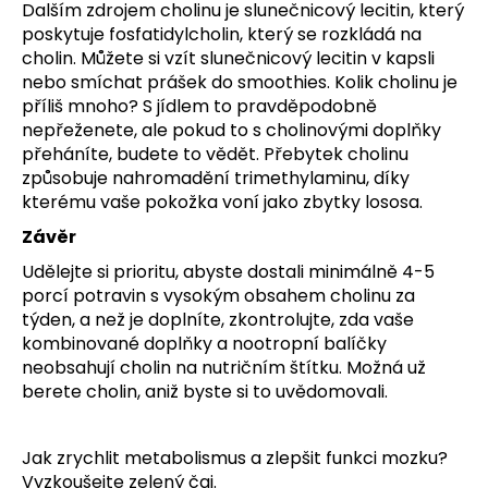
Dalším zdrojem cholinu je slunečnicový lecitin, který
poskytuje fosfatidylcholin, který se rozkládá na
cholin. Můžete si vzít slunečnicový lecitin v kapsli
nebo smíchat prášek do smoothies. Kolik cholinu je
příliš mnoho? S jídlem to pravděpodobně
nepřeženete, ale pokud to s cholinovými doplňky
přeháníte, budete to vědět. Přebytek cholinu
způsobuje nahromadění trimethylaminu, díky
kterému vaše pokožka voní jako zbytky lososa.
Závěr
Udělejte si prioritu, abyste dostali minimálně 4-5
porcí potravin s vysokým obsahem cholinu za
týden, a než je doplníte, zkontrolujte, zda vaše
kombinované doplňky a nootropní balíčky
neobsahují cholin na nutričním štítku. Možná už
berete cholin, aniž byste si to uvědomovali.
Jak zrychlit metabolismus a
zlepšit funkci mozku
?
Vyzkoušejte zelený čaj.