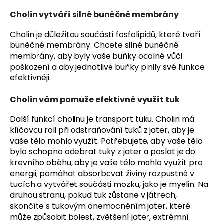
Cholin vytváří silné buněčné membrány
Cholin je důležitou součástí fosfolipidů, které tvoří
buněčné membrány. Chcete silné buněčné
membrány, aby byly vaše buňky odolné vůči
poškození a aby jednotlivé buňky plnily své funkce
efektivněji.
Cholin vám pomůže efektivně využít tuk
Další funkcí cholinu je transport tuku. Cholin má
klíčovou roli při odstraňování tuků z jater, aby je
vaše tělo mohlo využít. Potřebujete, aby vaše tělo
bylo schopno odebrat tuky z jater a poslat je do
krevního oběhu, aby je vaše tělo mohlo využít pro
energii, pomáhat absorbovat živiny rozpustné v
tucích a vytvářet součásti mozku, jako je myelin. Na
druhou stranu, pokud tuk zůstane v játrech,
skončíte s tukovým onemocněním jater, které
může způsobit bolest, zvětšení jater, extrémní