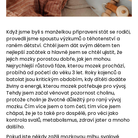
a
j
í
t
Když jsme byli s manželkou připraveni stát se rodiči,
?
provedli jsme spoustu výzkumů o těhotenství a
raném dětství. Chtěl jsem dát svým dětem ten
nejlepší začátek a hlavně jsem se chtěl ujistit, že
jejich mozky porostou dobře, jak jen mohou.
Nejrychlejší růstová fáze, kterou mozek prochází,
HLEDAT
probíhá od početí do věku 3 let. Roky kojenců a
batolat jsou kritickým obdobím, kdy dítěti dodáte
živiny a energii, kterou mozek potřebuje pro vývoj.
Tehdy jsem začal věnovat pozornost cholinu,
D
protože cholin je životně důležitý pro raný vývoj
o
mozku. Čím více jsem o tom četl, tím více jsem
p
chápal, že je to také pro dospělé, pro věci jako
o
kontrola svalů, metabolismus, zdraví jater a mnoho
r
dalšího.
u
Pokud jste někdy zažili mozkovou mlhu, svalové