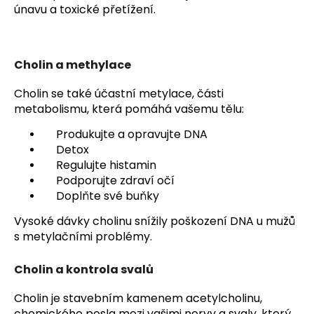
únavu a toxické přetížení.
Cholin a methylace
Cholin se také účastní metylace, části
metabolismu, která pomáhá vašemu tělu:
Produkujte a opravujte DNA
Detox
Regulujte histamin
Podporujte zdraví očí
Doplňte své buňky
Vysoké dávky cholinu snížily poškození DNA u mužů
s metylačními problémy.
Cholin a kontrola svalů
Cholin je stavebním kamenem acetylcholinu,
chemického posla mezi vašimi nervy a svaly, který