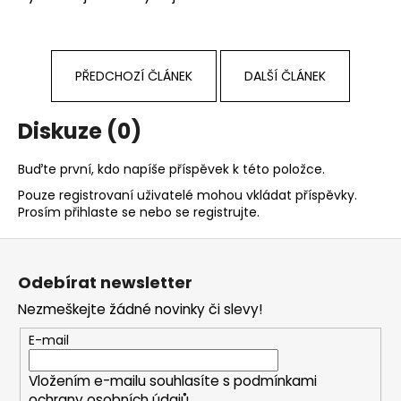
PŘEDCHOZÍ ČLÁNEK
DALŠÍ ČLÁNEK
Diskuze (0)
Buďte první, kdo napíše příspěvek k této položce.
Pouze registrovaní uživatelé mohou vkládat příspěvky.
Prosím
přihlaste se
nebo se
registrujte
.
Z
á
Odebírat newsletter
p
Nezmeškejte žádné novinky či slevy!
a
t
E-mail
í
Vložením e-mailu souhlasíte s
podmínkami
ochrany osobních údajů