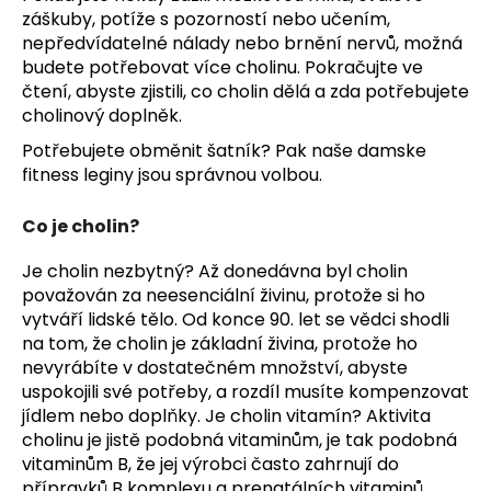
č
záškuby, potíže s pozorností nebo učením,
u
nepředvídatelné nálady nebo brnění nervů, možná
j
budete potřebovat více cholinu. Pokračujte ve
e
čtení, abyste zjistili, co cholin dělá a zda potřebujete
m
cholinový doplněk.
e
Potřebujete obměnit šatník? Pak naše
damske
fitness leginy
jsou správnou volbou.
Co je cholin?
Je cholin nezbytný? Až donedávna byl cholin
považován za neesenciální živinu, protože si ho
vytváří lidské tělo. Od konce 90. let se vědci shodli
na tom, že cholin je základní živina, protože ho
nevyrábíte v dostatečném množství, abyste
uspokojili své potřeby, a rozdíl musíte kompenzovat
jídlem nebo doplňky. Je cholin vitamín? Aktivita
cholinu je jistě podobná vitaminům, je tak podobná
vitaminům B, že jej výrobci často zahrnují do
přípravků B komplexu a prenatálních vitaminů.