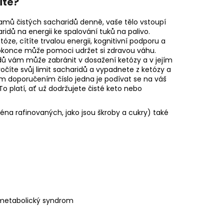
ité?
ramů čistých sacharidů denně, vaše tělo vstoupí
idů na energii ke spalování tuků na palivo.
etóze, cítíte trvalou energii, kognitivní podporu a
okonce může pomoci udržet si zdravou váhu.
dů vám může zabránit v dosažení ketózy a v jejím
ekročíte svůj limit sacharidů a vypadnete z ketózy a
ím doporučením číslo jedna je podívat se na váš
 To platí, ať už dodržujete čisté keto nebo
na rafinovaných, jako jsou škroby a cukry) také
a metabolický syndrom