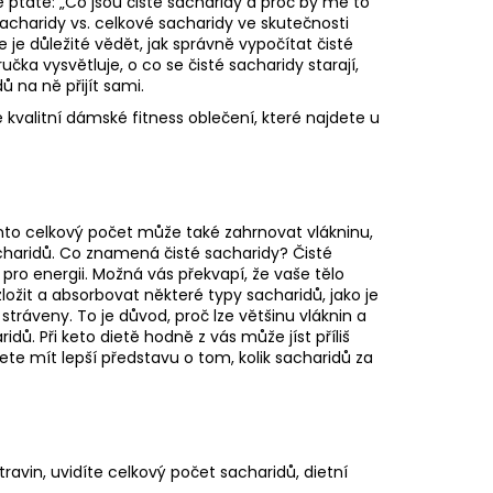
ptáte: „Co jsou čisté sacharidy a proč by mě to
acharidy vs. celkové sacharidy ve skutečnosti
 je důležité vědět, jak správně vypočítat čisté
učka vysvětluje, o co se čisté sacharidy starají,
ů na ně přijít sami.
 kvalitní
dámské fitness oblečení
, které najdete u
nto celkový počet může také zahrnovat vlákninu,
acharidů. Co znamená čisté sacharidy? Čisté
 pro energii. Možná vás překvapí, že vaše tělo
ložit a absorbovat některé typy sacharidů, jako je
stráveny. To je důvod, proč lze většinu vláknin a
ů. Při keto dietě hodně z vás může jíst příliš
ete mít lepší představu o tom, kolik sacharidů za
travin, uvidíte celkový počet sacharidů, dietní