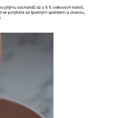
ého příjmu sacharidů až o 6 % celkových kalorií,
okud se potýkáte se špatným spánkem a únavou,
.