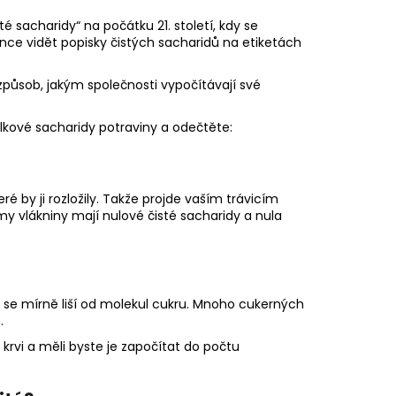
té sacharidy“ na počátku 21. století, kdy se
e vidět popisky čistých sacharidů na etiketách
 způsob, jakým společnosti vypočítávají své
elkové sacharidy potraviny a odečtěte:
é by ji rozložily. Takže projde vaším trávicím
vlákniny mají nulové čisté sacharidy a nula
ra se mírně liší od molekul cukru. Mnoho cukerných
.
 krvi a měli byste je započítat do počtu