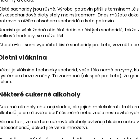
Čisté sacharidy jsou různé. Výrobci potravin přišli s termínem „čis
nízkosacharidové diety staly mainstreamem. Dnes můžete dokonc
potravin s nižším obsahem sacharidů a keto potravin.
Neexistuje však žádná oficiální definice čistých sacharidů, takže
celkové hodnoty, se může lišit.
Chcete-li si sami vypočítat čisté sacharidy pro keto, vezměte c
Dietní vláknina
Ačkoli je vláknina technicky sacharid, vaše tělo nemá enzymy, kter
systémem beze změny. To znamená (alespoň pro keto), že gramy 
kalorií.
Některé cukerné alkoholy
Cukerné alkoholy chutnají sladce, ale jejich molekulární struktu
alkoholů je pro člověka buď částečně nebo zcela nestravitelných
Všimněte si, že některé cukrové alkoholy ovlivňují hladinu cukru v
ketosacharidů, pokud jíte velké množství.