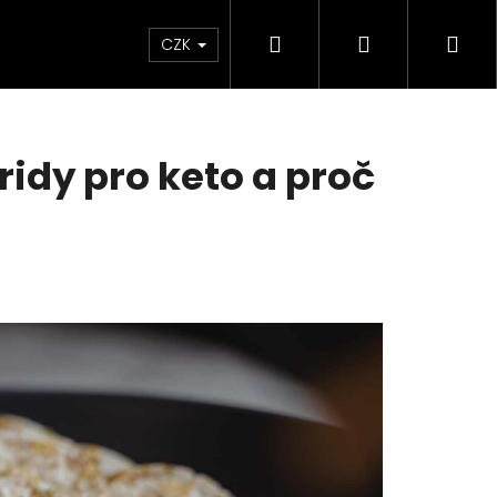
Hledat
Přihlášení
Ná
CZK
koš
ridy pro keto a proč