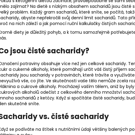
Pokud s ketogenní dietou začínáte, pravděpodobně se sami sebe 
mělo zajímat? Na dietě s nízkým obsahem sacharidů jsou čisté s
velký problém. Každý gram sacharidů, které sníte, se počítá, takže
sacharidy, abyste nepřekročili svůj denní limit sacharidů. Tato přír
proč na nich záleží a jak pomocí ruční kalkulačky čistých sacharid
Kromě diety je důležitý pohyb, a k tomu samozřejmě potřebujete
nás.
Co jsou čisté sacharidy?
Označení potraviny obsahuje více než jen celkové sacharidy. Te
cukr a cukerné alkoholy, které pomáhají určit váš čistý příjem s
sacharidy jsou sacharidy v potravinách, které trávíte a využíváte
nevyužívá vše, co jíte. Ve skutečnosti vaše tělo nemůže zcela roz
vláknina a cukrové alkoholy. Procházejí vaším tělem, aniž by byly 
cukrových alkoholů odečíst z celkového denního množství sacharid
mnoho sacharidů z ketózy. Když si spočítáte čisté sacharidy, bud
den skutečně sníte.
Sacharidy vs. čisté sacharidy
Když se podíváte na štítek s nutričními údaji většiny balených po
vlákniny a cukru.