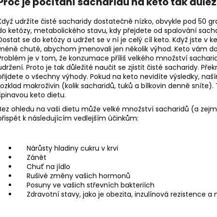
Proč je počítání sacharidů na keto tak důlež
Když udržíte čisté sacharidy dostatečně nízko, obvykle pod 50 g
do ketózy, metabolického stavu, kdy přejdete od spalování sachar
Dostat se do ketózy a udržet se v ní je celý cíl keto. Když jste v k
méně chutě, abychom jmenovali jen několik výhod. Keto vám d
Problém je v tom, že konzumace příliš velkého množství sachari
udržení. Proto je tak důležité naučit se zjistit čisté sacharidy. Př
přijdete o všechny výhody. Pokud na keto nevidíte výsledky, naš
rozklad makroživin (kolik sacharidů, tuků a bílkovin denně sníte).
špinavou keto dietu.
Bez ohledu na vaši dietu může velké množství sacharidů (a zejmé
přispět k následujícím vedlejším účinkům:
Nárůsty hladiny cukru v krvi
Zánět
Chuť na jídlo
Rušivé změny vašich hormonů
Posuny ve vašich střevních bakteriích
Zdravotní stavy, jako je obezita, inzulínová rezistence 