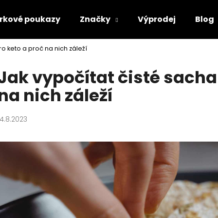
rkové poukazy
Značky
Výprodej
Blog
ro keto a proč na nich záleží
Co potřebujete najít?
Jak vypočítat čisté sacha
na nich záleží
HLEDAT
14.8.2023
Doporučujeme