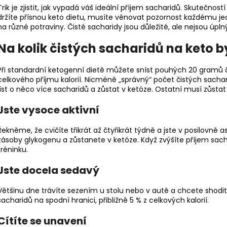
Trik je zjistit, jak vypadá váš ideální příjem sacharidů. Skutečnost
držíte přísnou keto dietu, musíte věnovat pozornost každému je
na různé potraviny. Čisté sacharidy jsou důležité, ale nejsou úp
Na kolik čistých sacharidů na keto b
Při standardní ketogenní dietě můžete sníst pouhých 20 gramů č
celkového příjmu kalorií. Nicméně „správný“ počet čistých sachar
jíst o něco více sacharidů a zůstat v ketóze. Ostatní musí zůstat 
Jste vysoce aktivní
Řekněme, že cvičíte třikrát až čtyřikrát týdně a jste v posilovně 
zásoby glykogenu a zůstanete v ketóze. Když zvýšíte příjem sa
tréninku.
Jste docela sedavý
Většinu dne trávíte sezením u stolu nebo v autě a chcete shodit n
sacharidů na spodní hranici, přibližně 5 % z celkových kalorií.
Cítíte se unavení