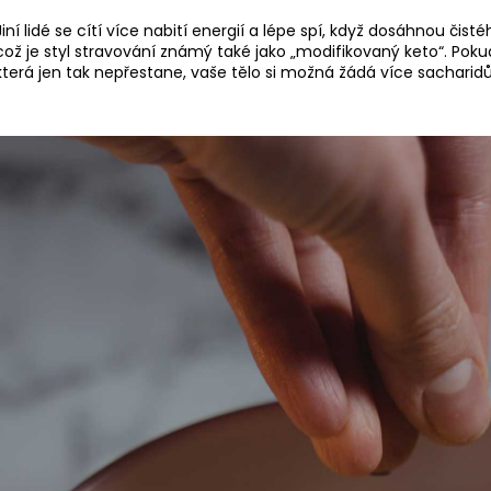
Jiní lidé se cítí více nabití energií a lépe spí, když dosáhnou čist
což je styl stravování známý také jako „modifikovaný keto“. P
která jen tak nepřestane, vaše tělo si možná žádá více sacharidů