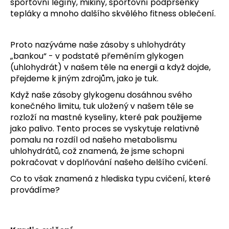
č
sportovní legíny
, mikiny, sportovní podprsenky
u
tepláky a mnoho dalšího skvělého fitness oblečení.
j
e
Proto nazýváme naše zásoby s uhlohydráty
m
„bankou“ - v podstatě přeměním glykogen
e
(uhlohydrát) v našem těle na energii a když dojde,
přejdeme k jiným zdrojům, jako je tuk.
Když naše zásoby glykogenu dosáhnou svého
konečného limitu, tuk uložený v našem těle se
rozloží na mastné kyseliny, které pak použijeme
jako palivo. Tento proces se vyskytuje relativně
pomalu na rozdíl od našeho metabolismu
uhlohydrátů, což znamená, že jsme schopni
pokračovat v doplňování našeho delšího cvičení.
Co to však znamená z hlediska typu cvičení, které
provádíme?