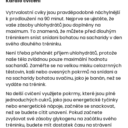
Kardio cvičení
Vytrvalostní cviky jsou pravděpodobně náchylnější
k prodloužení na 90 minut. Nejprve se ujistěte, že
vaše zásoby uhlohydrátů jsou doplněny na
maximum. To znamená, že můžete před dlouhým
tréninkem sníst snídani bohatou na sacharidy v den
svého dlouhého tréninku.
Není třeba přehánět příjem uhlohydrátů, protože
naše těla zvládnou pouze maximální hodnotu
sacharidů. Zaměřte se na velkou misku celozrnných
těstovin, kaši nebo ovesných pokrmů na snídani a
na sacharidy bohatou svačinu, jako je banán, než se
vydáte na trénink.
Na delší cvičení využijete pokrmy, které jsou plné
jednoduchých cukrů, jako jsou energetické tyčinky
nebo energetické nápoje, začněte se snackovat,
než se budete cítit unavení. Pokud začnete
zvyšovat své zásoby glykogenu na začátku svého
tréninku, budete mít dostatek času na strávení