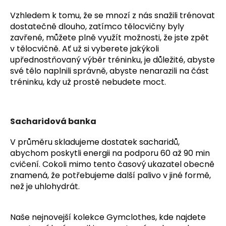
a
Vzhledem k tomu, že se mnozí z nás snažili trénovat
j
dostatečně dlouho, zatímco tělocvičny byly
í
zavřené, můžete plně využít možnosti, že jste zpět
v tělocvičně. Ať už si vyberete jakýkoli
t
upřednostňovaný výběr tréninku, je důležité, abyste
?
své tělo naplnili správně, abyste nenarazili na část
tréninku, kdy už prostě nebudete moct.
HLEDAT
Sacharidová banka
V průměru skladujeme dostatek sacharidů,
abychom poskytli energii na podporu 60 až 90 min
D
cvičení. Cokoli mimo tento časový ukazatel obecně
o
znamená, že potřebujeme další palivo v jiné formě,
p
než je uhlohydrát.
o
r
u
Naše nejnovejší kolekce Gymclothes, kde najdete