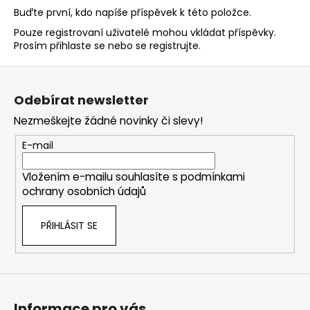
Buďte první, kdo napíše příspěvek k této položce.
Pouze registrovaní uživatelé mohou vkládat příspěvky.
Prosím
přihlaste se
nebo se
registrujte
.
Z
á
Odebírat newsletter
p
Nezmeškejte žádné novinky či slevy!
a
t
E-mail
í
Vložením e-mailu souhlasíte s
podmínkami
ochrany osobních údajů
PŘIHLÁSIT SE
Informace pro vás