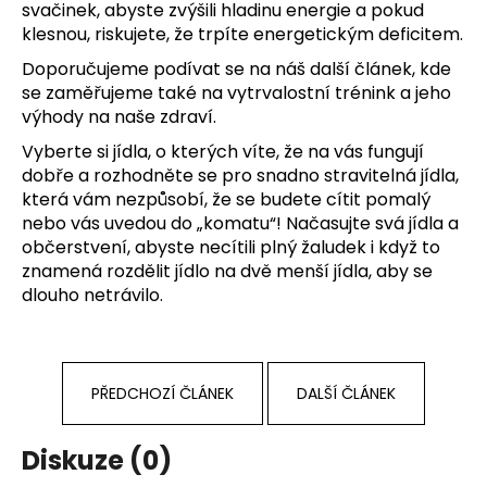
svačinek, abyste zvýšili hladinu energie a pokud
klesnou, riskujete, že trpíte energetickým deficitem.
Doporučujeme podívat se na náš další článek, kde
se zaměřujeme také na
vytrvalostní trénink
a jeho
výhody na naše zdraví.
Vyberte si jídla, o kterých víte, že na vás fungují
dobře a rozhodněte se pro snadno stravitelná jídla,
která vám nezpůsobí, že se budete cítit pomalý
nebo vás uvedou do „komatu“! Načasujte svá jídla a
občerstvení, abyste necítili plný žaludek i když to
znamená rozdělit jídlo na dvě menší jídla, aby se
dlouho netrávilo.
PŘEDCHOZÍ ČLÁNEK
DALŠÍ ČLÁNEK
Diskuze (0)