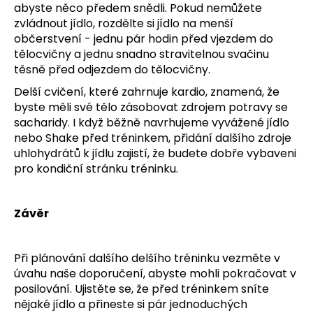
abyste něco předem snědli. Pokud nemůžete
zvládnout jídlo, rozdělte si jídlo na menší
občerstvení - jednu pár hodin před vjezdem do
tělocvičny a jednu snadno stravitelnou svačinu
těsně před odjezdem do tělocvičny.
Delší cvičení, které zahrnuje kardio, znamená, že
byste měli své tělo zásobovat zdrojem potravy se
sacharidy. I když běžně navrhujeme vyvážené jídlo
nebo Shake před tréninkem, přidání dalšího zdroje
uhlohydrátů k jídlu zajistí, že budete dobře vybaveni
pro kondiční stránku tréninku.
Závěr
Při plánování dalšího delšího tréninku vezměte v
úvahu naše doporučení, abyste mohli pokračovat v
posilování. Ujistěte se, že před tréninkem sníte
nějaké jídlo a přineste si pár jednoduchých