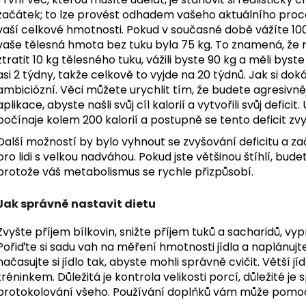
začátek; to lze provést odhadem vašeho aktuálního proc
vaší celkové hmotnosti. Pokud v současné době vážíte 10
vaše tělesná hmota bez tuku byla 75 kg. To znamená, že 
ztratit 10 kg tělesného tuku, vážili byste 90 kg a měli bys
asi 2 týdny, takže celkově to vyjde na 20 týdnů. Jak si do
ambiciózní. Věci můžete urychlit tím, že budete agresivnějš
aplikace, abyste našli svůj cíl kalorií a vytvořili svůj defi
počínaje kolem 200 kalorií a postupně se tento deficit zv
Další možností by bylo vyhnout se zvyšování deficitu a za
pro lidi s velkou nadváhou. Pokud jste většinou štíhlí, bude
protože váš metabolismus se rychle přizpůsobí.
Jak správně nastavit dietu
Zvyšte příjem bílkovin, snižte příjem tuků a sacharidů, vypra
Pořiďte si sadu vah na měření hmotnosti jídla a naplánujt
načasujte si jídlo tak, abyste mohli správně cvičit. Větší 
tréninkem. Důležitá je kontrola velikosti porcí, důležité je
protokolování všeho. Používání doplňků vám může pomoci d