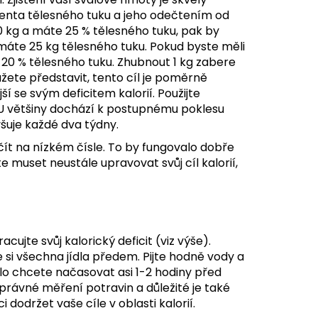
enta tělesného tuku a jeho odečtením od
0 kg a máte 25 % tělesného tuku, pak by
máte 25 kg tělesného tuku. Pokud byste měli
te 20 % tělesného tuku. Zhubnout 1 kg zabere
kážete představit, tento cíl je poměrně
í se svým deficitem kalorií. Použijte
cit. U většiny dochází k postupnému poklesu
yšuje každé dva týdny.
čít na nízkém čísle. To by fungovalo dobře
te muset neustále upravovat svůj cíl kalorií,
cujte svůj kalorický deficit (viz výše).
e si všechna jídla předem. Pijte hodně vody a
jídlo chcete načasovat asi 1-2 hodiny před
 správné měření potravin a důležité je také
održet vaše cíle v oblasti kalorií.