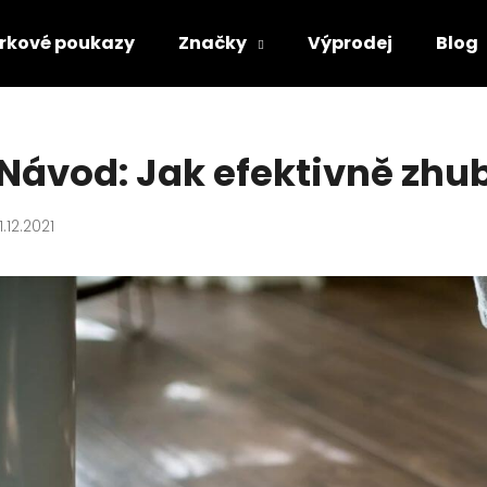
rkové poukazy
Značky
Výprodej
Blog
Co potřebujete najít?
Návod: Jak efektivně zhu
HLEDAT
11.12.2021
Doporučujeme