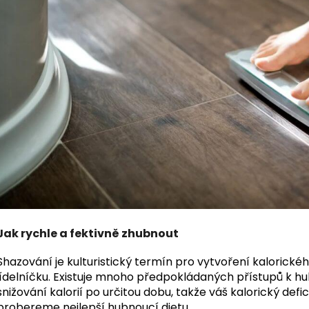
Jak rychle a fektivně zhubnout
Shazování je kulturistický termín pro vytvoření kalorické
jídelníčku. Existuje mnoho předpokládaných přístupů k h
snižování kalorií po určitou dobu, takže váš kalorický defi
probereme nejlepší hubnoucí dietu.