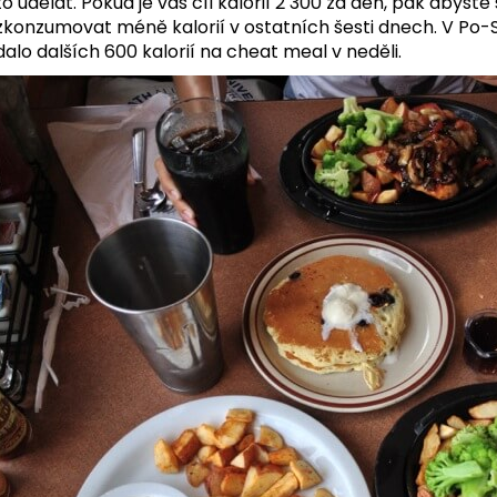
to udělat. Pokud je váš cíl kalorií 2 300 za den, pak abyste
zkonzumovat méně kalorií v ostatních šesti dnech. V Po-So
dalo dalších 600 kalorií na cheat meal v neděli.