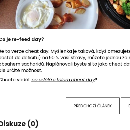
Co je re-feed day?
Je to verze cheat day. Myšlenka je taková, když omezujete
dostat do deficitu) na 90 % vaší stravy, můžete jednou za
obsahem sacharidů. Naplánovali byste si to jako cheat da
ale určitě možnost.
Chcete vědět
co udělá s tělem cheat day
?
PŘEDCHOZÍ ČLÁNEK
Diskuze (0)