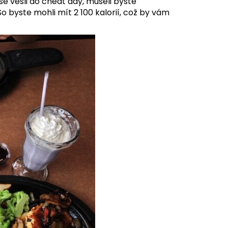
 se vešli do cheat day, museli byste
 byste mohli mít 2 100 kalorií, což by vám