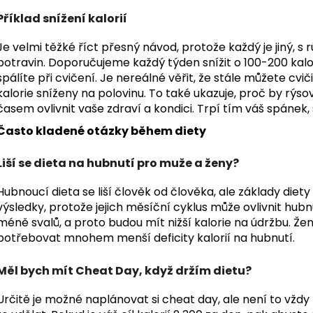
Příklad snížení kalorií
Je velmi těžké říct přesný návod, protože každý je jiný, s
potravin. Doporučujeme každý týden snížit o 100-200 kalorií
spálíte při cvičení. Je nereálné věřit, že stále můžete cvič
kalorie sníženy na polovinu. To také ukazuje, proč by rýso
časem ovlivnit vaše zdraví a kondici. Trpí tím váš spánek, 
Často kladené otázky během diety
Liší se dieta na hubnutí pro muže a ženy?
Hubnoucí dieta se liší člověk od člověka, ale základy diet
výsledky, protože jejich měsíční cyklus může ovlivnit hubnu
méně svalů, a proto budou mít nižší kalorie na údržbu. Že
potřebovat mnohem menší deficity kalorií na hubnutí.
Měl bych mít Cheat Day, když držím dietu?
Určitě je možné naplánovat si cheat day, ale není to vždy 