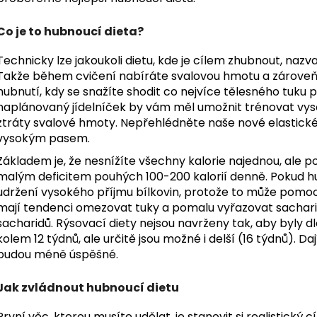
Co je to hubnoucí dieta?
Technicky lze jakoukoli dietu, kde je cílem zhubnout, nazva
Takže během cvičení nabíráte svalovou hmotu a zároveň z
hubnutí, kdy se snažíte shodit co nejvíce tělesného tuku
naplánovaný jídelníček by vám měl umožnit trénovat vyso
ztráty svalové hmoty.
Nepřehlédněte naše nové elastick
vysokým pasem.
Základem je, že nesnížíte všechny kalorie najednou, ale p
malým deficitem pouhých 100-200 kalorií denně. Pokud h
udržení vysokého příjmu bílkovin, protože to může pomoci
mají tendenci omezovat tuky a pomalu vyřazovat sachar
sacharidů. Rýsovací diety nejsou navrženy tak, aby byly 
kolem 12 týdnů, ale určitě jsou možné i delší (16 týdnů). Da
budou méně úspěšné.
Jak zvládnout hubnoucí dietu
První věc, kterou musíte udělat, je stanovit si realistický cí