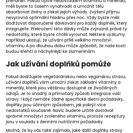
přehánět. Pokud trpíte nedostatkem vitamínů a minerálů,
měli byste to časem vynahradit a umožnit tělu
absorbovat živiny a získat jejich výhody. Zvýšení příjmu
nevyrovná optimální hladinu přes noc. Vždy byste měli
dodržovat doporučené dávkování pro každý doplněk, který
integrujete. Překročení této dávky může zvýraznit právě ty
nedostatky, které byste chtěli vyrovnat. Některé výzkumy
například ukazují, že užívání příliš velkého množství
vitamínu A po dlouhou dobu může způsobit, že naše kosti
budou křehčí a náchylnější ke zlomeninám.
Jak užívání doplňků pomůže
Pokud dodržujete vegetariánskou nebo veganskou stravu,
užívání doplňků vám umožní získat základní vitamíny a
minerály, které jsou většinou dostupné ze živočišných
zdrojů. Je to snadný a přímočarý způsob integrace vaší
stravy. I když nemáte žádné specifické dietní požadavky,
doplňky jsou účinným způsobem, jak pokrýt více
nedostatků současně. Navíc budete určitě dostávat
správné množství zvoleného vitaminu, protože receptury
jsou v souladu s denními nutričními požadavky.
Možná, že by vás také zajímalo, jaké další
doplňky stravy