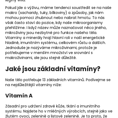
č
u
Pokud jde o výživu, máme tendenci soustředit se na naše
j
makro (sacharidy, tuky, bílkoviny) a způsoby, jak nám
e
mohou pomoci zhubnout nebo nabrat hmotu. To nás
však často staví do pozice, kdy naše mikroorganismy
m
přehlížíme. I když název může naznačovat něco jiného, ​​
e
mikroživiny jsou nezbytné pro funkce našeho těla.
Vitamíny a minerály hrají hlavní roli v naší energetické
hladině, imunitním systému, celkovém růstu a dalších.
Jednoduše je nazýváme mikroživinami, protože je
potřebujeme v menším množství ve srovnání s
makroživinami, ale jsou stejně důležité.
Jaké jsou základní vitamíny?
Naše tělo potřebuje 13 základních vitamínů. Podívejme se
na nejdůležitější vitamíny níže:
Vitamín A
Zásadní pro udržení zdravé kůže, tkání a imunitního
systému. Najdete ho v mléčných výrobcích, stejně jako ve
žlutém ovoci, zelenině a listové zelenině. Je to proto, že