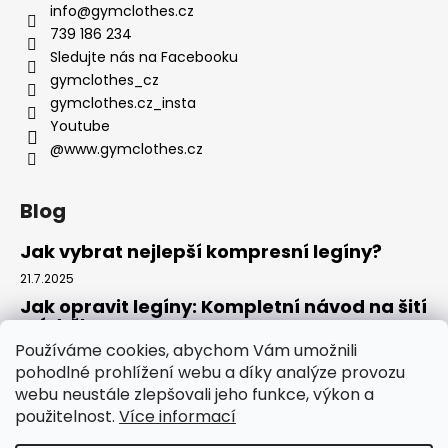
info
@
gymclothes.cz
739 186 234
Sledujte nás na Facebooku
gymclothes_cz
gymclothes.cz_insta
Youtube
@www.gymclothes.cz
Blog
Jak vybrat nejlepší kompresní legíny?
21.7.2025
Jak opravit legíny: Kompletní návod na šití
a údržbu
Používáme cookies, abychom Vám umožnili
14.7.2025
pohodlné prohlížení webu a díky analýze provozu
Kde koupit legíny: Komplexní návod pro
webu neustále zlepšovali jeho funkce, výkon a
rok 2025
použitelnost.
Více informací
4.7.2025