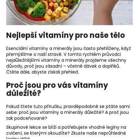
a
j
í
t
Nejlepší vitamíny pro naše tělo
?
Esenciální vitamíny a minerály jsou často přehlíženy, když
přemýšlíme o naší stravě. V tomto rychlém průvodci
nejdůležitějšími vitamíny a minerály projdeme všechny
důvody, proč jsou zásadní – včetně dávek a doplňků.
HLEDAT
Čtěte dále, abyste získali přehled.
Proč jsou pro vás vitamíny
důležité?
D
o
Pokud čtete tuto příručku, pravděpodobně se ptáte sami
p
sebe: proč jsou vitamíny a minerály důležité? A proč jsou
tak podceňované?
o
r
Skupinové lekce se blíži a potřebujete vhodné
legíny na
u
cvičení
, se kterými okouzlíte? Zkuste naše neprůhledné
legíny Wild.