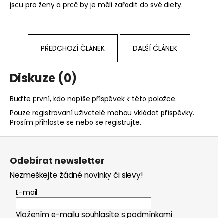
jsou pro ženy
a proč by je měli zařadit do své diety.
PŘEDCHOZÍ ČLÁNEK
DALŠÍ ČLÁNEK
Diskuze (0)
Buďte první, kdo napíše příspěvek k této položce.
Pouze registrovaní uživatelé mohou vkládat příspěvky.
Prosím
přihlaste se
nebo se
registrujte
.
Z
á
Odebírat newsletter
p
Nezmeškejte žádné novinky či slevy!
a
t
E-mail
í
Vložením e-mailu souhlasíte s
podmínkami