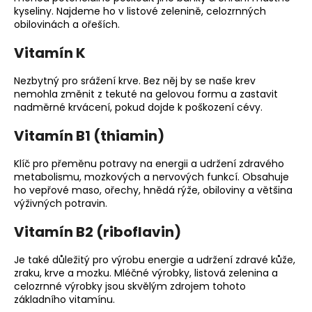
kyseliny. Najdeme ho v listové zelenině, celozrnných
obilovinách a ořeších.
Vitamín K
Nezbytný pro srážení krve. Bez něj by se naše krev
nemohla změnit z tekuté na gelovou formu a zastavit
nadměrné krvácení, pokud dojde k poškození cévy.
Vitamín B1 (thiamin)
Klíč pro přeměnu potravy na energii a udržení zdravého
metabolismu, mozkových a nervových funkcí. Obsahuje
ho vepřové maso, ořechy, hnědá rýže, obiloviny a většina
výživných potravin.
Vitamín B2 (riboflavin)
Je také důležitý pro výrobu energie a udržení zdravé kůže,
zraku, krve a mozku. Mléčné výrobky, listová zelenina a
celozrnné výrobky jsou skvělým zdrojem tohoto
základního vitamínu.