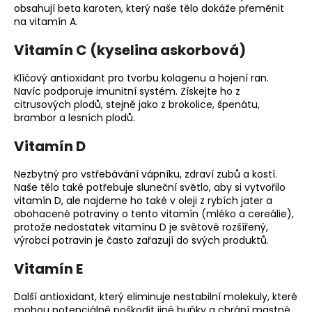
obsahují beta karoten, který naše tělo dokáže přeměnit
na vitamín A.
Vitamín C (kyselina askorbová)
Klíčový antioxidant pro tvorbu kolagenu a hojení ran.
Navíc podporuje imunitní systém. Získejte ho z
citrusových plodů, stejně jako z brokolice, špenátu,
brambor a lesních plodů.
Vitamín D
Nezbytný pro vstřebávání vápníku, zdraví zubů a kostí.
Naše tělo také potřebuje sluneční světlo, aby si vytvořilo
vitamín D, ale najdeme ho také v oleji z rybích jater a
obohacené potraviny o tento vitamín (mléko a cereálie),
protože nedostatek vitamínu D je světově rozšířený,
výrobci potravin je často zařazují do svých produktů.
Vitamín E
Další antioxidant, který eliminuje nestabilní molekuly, které
mohou potenciálně poškodit jiné buňky a chrání mastné