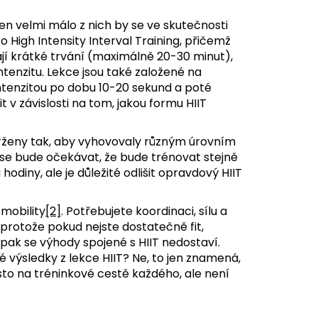
jen velmi málo z nich by se ve skutečnosti
ro High Intensity Interval Training, přičemž
mají krátké trvání (maximálně 20-30 minut),
ntenzitu. Lekce jsou také založené na
ntenzitou po dobu 10-20 sekund a poté
 v závislosti na tom, jakou formu HIIT
vrženy tak, aby vyhovovaly různým úrovním
 se bude očekávat, že bude trénovat stejně
odiny, ale je důležité odlišit opravdový HIIT
 mobility
[2]
. Potřebujete koordinaci, sílu a
 protože pokud nejste dostatečně fit,
pak se výhody spojené s HIIT nedostaví.
výsledky z lekce HIIT? Ne, to jen znamená,
to na tréninkové cestě každého, ale není