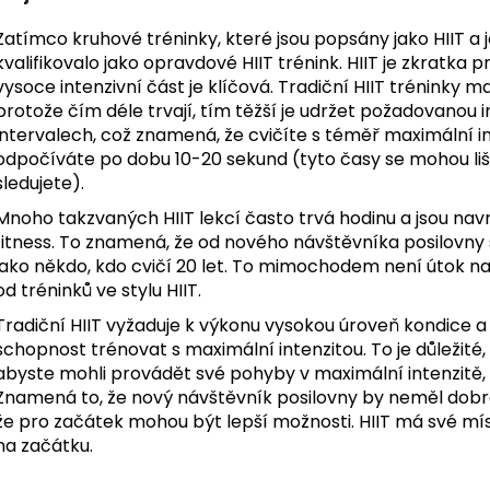
Zatímco kruhové tréninky, které jsou popsány jako HIIT a 
kvalifikovalo jako opravdové HIIT trénink. HIIT je zkratka p
vysoce intenzivní část je klíčová. Tradiční HIIT tréninky 
protože čím déle trvají, tím těžší je udržet požadovanou i
intervalech, což znamená, že cvičíte s téměř maximální i
odpočíváte po dobu 10-20 sekund (tyto časy se mohou lišit
sledujete).
Mnoho takzvaných HIIT lekcí často trvá hodinu a jsou na
fitness. To znamená, že od nového návštěvníka posilovny
jako někdo, kdo cvičí 20 let. To mimochodem není útok na h
od tréninků ve stylu HIIT.
Tradiční HIIT vyžaduje k výkonu vysokou úroveň kondice a
schopnost trénovat s maximální intenzitou. To je důležité,
abyste mohli provádět své pohyby v maximální intenzitě, 
Znamená to, že nový návštěvník posilovny by neměl dobré 
že pro začátek mohou být lepší možnosti. HIIT má své mís
na začátku.