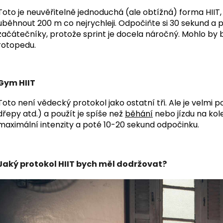
Toto je neuvěřitelně jednoduchá (ale obtížná) forma HIIT,
uběhnout 200 m co nejrychleji. Odpočiňte si 30 sekund a 
začátečníky, protože sprint je docela náročný. Mohlo by
rotopedu.
Gym HIIT
Toto není vědecký protokol jako ostatní tři. Ale je velmi p
dřepy atd.) a použít je spíše než
běhání
nebo jízdu na kol
maximální intenzity a poté 10-20 sekund odpočinku.
Jaký protokol HIIT bych měl dodržovat?