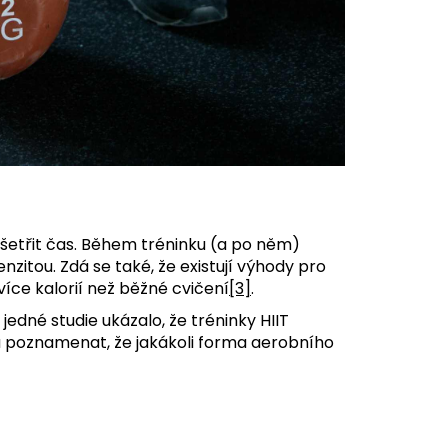
šetřit čas. Během tréninku (a po něm)
enzitou. Zdá se také, že existují výhody pro
 více kalorií než běžné cvičení
[3]
.
jedné studie ukázalo, že tréninky HIIT
eba poznamenat, že jakákoli forma aerobního