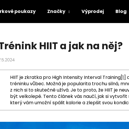
rkové poukazy
Značky
Výprodej
Blog
Co potřebujete najít?
Trénink HIIT a jak na něj?
HLEDAT
7.5.2024
HIIT je zkratka pro High Intensity Interval Training
[1]
a
Doporučujeme
tréninku vůbec. Možná je popularita trochu silná, mnoho l
z nich si to skutečně užívá. Je to proto, že HIIT je n
být velkolepé. Tento článek vás naučí, jak si vytvořit 
který vám umožní spálit kalorie a zlepšit svou kondi