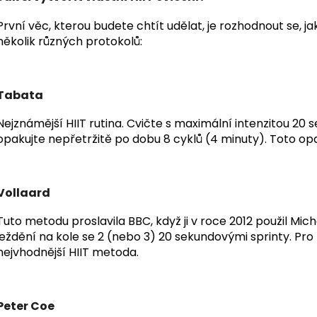
První věc, kterou budete chtít udělat, je rozhodnout se, j
několik různých protokolů:
Tabata
Nejznámější HIIT rutina. Cvičte s maximální intenzitou 20 
opakujte nepřetržitě po dobu 8 cyklů (4 minuty). Toto opa
Vollaard
Tuto metodu proslavila BBC, když ji v roce 2012 použil Mic
ježdění na kole se 2 (nebo 3) 20 sekundovými sprinty. P
nejvhodnější HIIT metoda.
Peter Coe