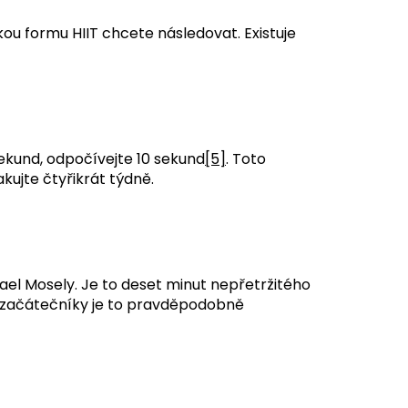
akou formu HIIT chcete následovat. Existuje
sekund, odpočívejte 10 sekund
[5]
. Toto
kujte čtyřikrát týdně.
hael Mosely. Je to deset minut nepřetržitého
ro začátečníky je to pravděpodobně