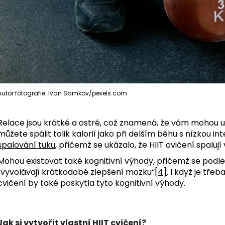
Autor fotografie: Ivan Samkov/pexels.com
Relace jsou krátké a ostré, což znamená, že vám mohou u
můžete spálit tolik kalorií jako při delším běhu s nízkou int
spalování tuku
, přičemž se ukázalo, že HIIT cvičení spalují
Mohou existovat také kognitivní výhody, přičemž se podle 
„vyvolávají krátkodobé zlepšení mozku“
[4]
. I když je tř
cvičení by také poskytla tyto kognitivní výhody.
Jak si vytvořit vlastní HIIT cvičení?