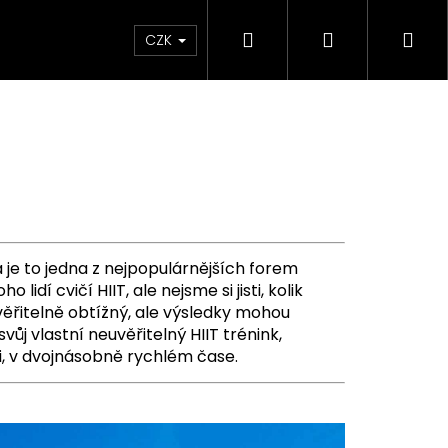
Hledat
Přihlášení
Ná
CZK
koš
 je to jedna z nejpopulárnějších forem
idí cvičí HIIT, ale nejsme si jisti, kolik
euvěřitelně obtížný, ale výsledky mohou
svůj vlastní neuvěřitelný HIIT trénink,
ci, v dvojnásobně rychlém čase.