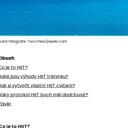
Autor fotografie: Taco Fleur/pexels.com
Obsah
Co je to HIIT?
Jaké jsou výhody HIIT tréninku?
Jak si vytvořit vlastní HIIT cvičení?
Jaký protokol HIIT bych měl dodržovat?
Závěr
Co je to HIIT?