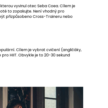
 kterou vyvinul otec Seba Coea. Cílem je
poté to zopakujte. Není vhodný pro
 být přizpůsobeno Cross-Traineru nebo
opulární. Cílem je vybrat cvičení (angličáky,
e pro HIIT. Obvykle je to 20-30 sekund