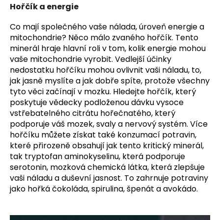
Hořčík a energie
Co mají společného vaše nálada, úroveň energie a
mitochondrie? Něco málo zvaného hořčík. Tento
minerál hraje hlavní roli v tom, kolik energie mohou
vaše mitochondrie vyrobit. Vedlejší účinky
nedostatku hořčíku mohou ovlivnit vaši náladu, to,
jak jasně myslíte a jak dobře spíte, protože všechny
tyto věci začínají v mozku. Hledejte hořčík, který
poskytuje vědecky podloženou dávku vysoce
vstřebatelného citrátu hořečnatého, který
podporuje váš mozek, svaly a nervový systém. Více
hořčíku můžete získat také konzumací potravin,
které přirozeně obsahují jak tento kritický minerál,
tak tryptofan aminokyselinu, která podporuje
serotonin, mozková chemická látka, která zlepšuje
vaši náladu a duševní jasnost. To zahrnuje potraviny
jako hořká čokoláda, spirulina, špenát a avokádo.