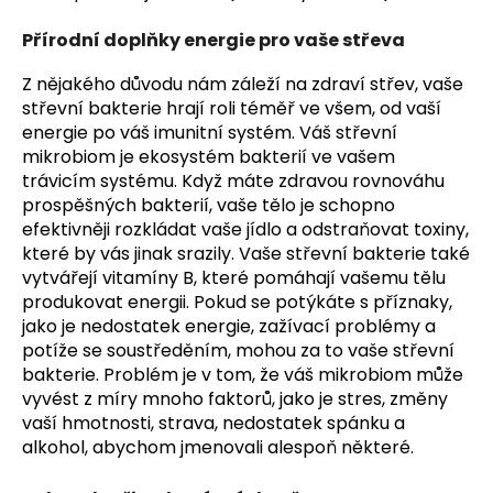
Přírodní doplňky energie pro vaše střeva
Z nějakého důvodu nám záleží na zdraví střev, vaše
střevní bakterie hrají roli téměř ve všem, od vaší
energie po váš imunitní systém. Váš střevní
mikrobiom je ekosystém bakterií ve vašem
trávicím systému. Když máte zdravou rovnováhu
prospěšných bakterií, vaše tělo je schopno
efektivněji rozkládat vaše jídlo a odstraňovat toxiny,
které by vás jinak srazily. Vaše střevní bakterie také
vytvářejí vitamíny B, které pomáhají vašemu tělu
produkovat energii. Pokud se potýkáte s příznaky,
jako je nedostatek energie, zažívací problémy a
potíže se soustředěním, mohou za to vaše střevní
bakterie. Problém je v tom, že váš mikrobiom může
vyvést z míry mnoho faktorů, jako je stres, změny
vaší hmotnosti, strava, nedostatek spánku a
alkohol, abychom jmenovali alespoň některé.