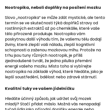
Nootropika, neboli doplňky na posílení mozku
Slovo „nootropika“ se může zdát mystické, ale tento
termín se ve skutečnosti týká doplňků stravy od
rostlinných extraktů až po chemikálie, které vaše
tělo přirozeně produkuje. Nootropika vám
poskytnou další výhodu tím, že vašemu tělu dodají
živiny, které zlepší vaši náladu, zlepší kognitivní
schopnosti a zaženou mozkovou mlhu. Protože na
trhu jsou tuny různých nootropik, je příliš
zjednodušené tvrdit, že jedna pilulka přemění
energii vašeho mozku. Místo toho si vybírejte
nootropika na základě výhod, které hledáte, jako je
lepší soustředění, bdělost nebo zdravé stárnutí.
Kvalitní tuky ve vašem jídelníčku
Hledáte účinný způsob, jak udržet svůj mozek
mladý? Stačí přidat máslo. Možná vás nenapadají
tučná jídla jako přírodní doplňky energie nebo