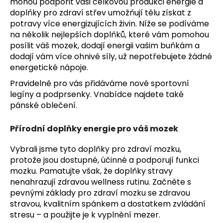
č
mohou podpořit vaši celkovou produkci energie a
u
doplňky pro zdraví střev umožňují tělu získat z
j
potravy více energizujících živin. Níže se podíváme
e
na několik nejlepších doplňků, které vám pomohou
m
posílit váš mozek, dodají energii vašim buňkám a
e
dodají vám více ohnivé síly, už nepotřebujete žádné
energetické nápoje.
Pravidelně pro vás přidáváme nové
sportovní
legíny
a podprsenky. Vnabídce najdete také
pánské oblečení.
Přírodní doplňky energie pro váš mozek
Vybrali jsme tyto doplňky pro zdraví mozku,
protože jsou dostupné, účinné a podporují funkci
mozku. Pamatujte však, že doplňky stravy
nenahrazují zdravou wellness rutinu. Začněte s
pevnými základy pro zdraví mozku se zdravou
stravou, kvalitním spánkem a dostatkem zvládání
stresu – a použijte je k vyplnění mezer.