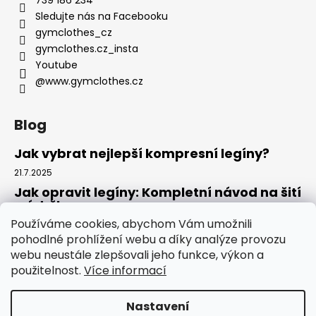
739 186 234
Sledujte nás na Facebooku
gymclothes_cz
gymclothes.cz_insta
Youtube
@www.gymclothes.cz
Blog
Jak vybrat nejlepší kompresní legíny?
21.7.2025
Jak opravit legíny: Kompletní návod na šití
a údržbu
Používáme cookies, abychom Vám umožnili
14.7.2025
pohodlné prohlížení webu a díky analýze provozu
Kde koupit legíny: Komplexní návod pro
webu neustále zlepšovali jeho funkce, výkon a
rok 2025
použitelnost.
Více informací
4.7.2025
Nastavení