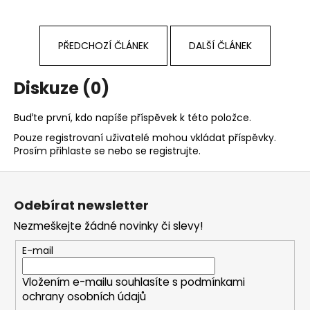
PŘEDCHOZÍ ČLÁNEK
DALŠÍ ČLÁNEK
Diskuze (0)
Buďte první, kdo napíše příspěvek k této položce.
Pouze registrovaní uživatelé mohou vkládat příspěvky.
Prosím
přihlaste se
nebo se
registrujte
.
Z
á
Odebírat newsletter
p
Nezmeškejte žádné novinky či slevy!
a
t
E-mail
í
Vložením e-mailu souhlasíte s
podmínkami
ochrany osobních údajů