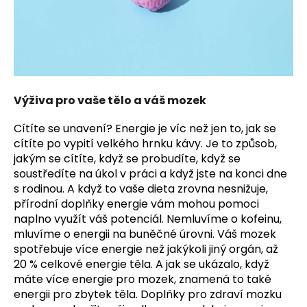
a
j
í
t
?
Výživa pro vaše tělo a váš mozek
Cítíte se unavení? Energie je víc než jen to, jak se
cítíte po vypití velkého hrnku kávy. Je to způsob,
jakým se cítíte, když se probudíte, když se
HLEDAT
soustředíte na úkol v práci a když jste na konci dne
s rodinou. A když to vaše dieta zrovna nesnižuje,
přírodní doplňky energie vám mohou pomoci
D
naplno využít váš potenciál. Nemluvíme o kofeinu,
o
mluvíme o energii na buněčné úrovni. Váš mozek
p
spotřebuje více energie než jakýkoli jiný orgán, až
o
20 % celkové energie těla. A jak se ukázalo, když
r
máte více energie pro mozek, znamená to také
u
energii pro zbytek těla. Doplňky pro zdraví mozku