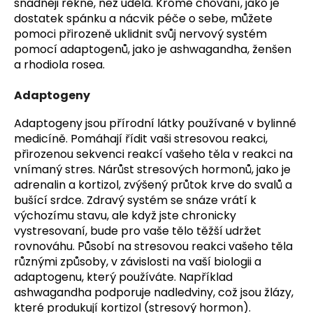
snadněji řekne, než udělá. Kromě chování, jako je
dostatek spánku a nácvik péče o sebe, můžete
pomoci přirozeně uklidnit svůj nervový systém
pomocí adaptogenů, jako je ashwagandha, ženšen
a rhodiola rosea.
Adaptogeny
Adaptogeny jsou přírodní látky používané v bylinné
medicíně. Pomáhají řídit vaši stresovou reakci,
přirozenou sekvenci reakcí vašeho těla v reakci na
vnímaný stres. Nárůst stresových hormonů, jako je
adrenalin a kortizol, zvýšený průtok krve do svalů a
bušící srdce. Zdravý systém se snáze vrátí k
výchozímu stavu, ale když jste chronicky
vystresovaní, bude pro vaše tělo těžší udržet
rovnováhu. Působí na stresovou reakci vašeho těla
různými způsoby, v závislosti na vaší biologii a
adaptogenu, který používáte. Například
ashwagandha podporuje nadledviny, což jsou žlázy,
které produkují kortizol (stresový hormon).