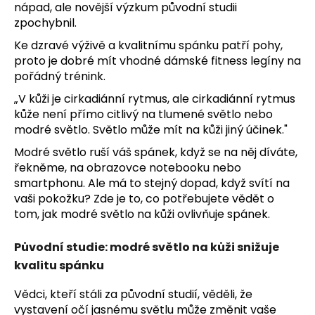
č
nápad, ale novější výzkum původní studii
u
zpochybnil.
j
Ke dzravé výživě a kvalitnímu spánku patří pohy,
e
proto je dobré mít vhodné
dámské fitness legíny
na
m
pořádný trénink.
e
„V kůži je cirkadiánní rytmus, ale cirkadiánní rytmus
kůže není přímo citlivý na tlumené světlo nebo
modré světlo. Světlo může mít na kůži jiný účinek."
Modré světlo ruší váš spánek, když se na něj díváte,
řekněme, na obrazovce notebooku nebo
smartphonu. Ale má to stejný dopad, když svítí na
vaši pokožku? Zde je to, co potřebujete vědět o
tom, jak modré světlo na kůži ovlivňuje spánek.
Původní studie: modré světlo na kůži snižuje
kvalitu spánku
Vědci, kteří stáli za původní studií, věděli, že
vystavení očí jasnému světlu může změnit vaše