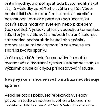
vnitřní hodiny, a chtěli zjistit, zda byste mohli získat
stejné výsledky ze zářícího světla na kůži. Vědci
nechali lidi ležet v temné místnosti. Účastníkům
nasadili oční masky a poté na záda účastníků
posvítili buď modrým světlem, nebo placebem
(bez světla). Výsledky otřásly vědeckou komunitou:
lidé, kterým svítilo světlo na zadní straně kolen, se
tak snadno nedostali do hlubokého spánku,
probouzeli se méně odpočatí a celkově se jim
zhoršila kvalita spánku.
Zdálo se, že kůže byla fotosenzitivní a mohla
ovládat váš cirkadiánní rytmus. Ukázalo se však, že
výzkumníci udělali chybu při nastavování studie.
Nový výzkum: modré světlo na kůži neovlivňuje
spánek
Vědci se začali pokoušet replikovat výsledky
původní studie o modrém světle za kolenem a
spánkem. Nikdo nenašel žádný účinek a nakonec