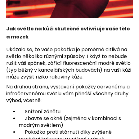
Jak světlo na kůži skutečně ovlivňuje vaše tělo
a mozek
Ukázalo se, že vaše pokožka je poměrně citlivá na
světlo několika různými způsoby. I když to nebude
rušit váš spánek, zářící fluorescenční modré světlo
(typ běžný v kancelářských budovách) na vaší kůži
může zvýšit riziko rakoviny kůže.
Na druhou stranu, vystavení pokožky červenému a
infračervenému světlu vám přináší všechny druhy
výhod, včetně:
Snížení zánětu
Zbavte se akné (zejména v kombinaci s
modrým světlem)
Pokožka proti stárnutí díky zvýšené
produkci kolagenu a snížení vrásek