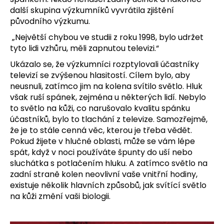
další skupina výzkumníků vyvrátila zjištění
původního výzkumu.
„Největší chybou ve studii z roku 1998, bylo udržet
tyto lidi vzhůru, měli zapnutou televizi.“
Ukázalo se, že výzkumníci rozptylovali účastníky
televizí se zvýšenou hlasitostí. Cílem bylo, aby
neusnuli, zatímco jim na kolena svítilo světlo. Hluk
však ruší spánek, zejména u některých lidí. Nebylo
to světlo na kůži, co narušovalo kvalitu spánku
účastníků, bylo to tlachání z televize. Samozřejmě,
že je to stále cenná věc, kterou je třeba vědět.
Pokud žijete v hlučné oblasti, může se vám lépe
spát, když v noci používáte špunty do uší nebo
sluchátka s potlačením hluku. A zatímco světlo na
zadní straně kolen neovlivní vaše vnitřní hodiny,
existuje několik hlavních způsobů, jak svítící světlo
na kůži změní vaši biologii.