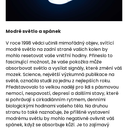
a
j
í
t
Modré světlo a spánek
?
V roce 1998 vědci učinili mimořádný objev, svítící
modré světlo na zadní straně vašich kolen by
mohlo resetovat vaše vnitřní hodiny. Přineslo to
fascinující možnost, že vaše pokožka může
HLEDAT
absorbovat světlo a vysílat signály, které změní váš
mozek. Science, největší výzkumná publikace na
světě, označila studii za jednu z nejlepších roku.
Představovalo to velkou naději pro lidi s pásmovou
D
nemocí, nespavostí, depresí a dalšími stavy, které
o
si pohrávají s cirkadiánním rytmem, denními
p
biologickými hodinami vašeho těla. Na druhou
o
stranu to také naznačuje, že přílišné vystavení
r
modrému světlu by mohlo negativně ovlivnit váš
u
spánek, když se absorbuje kůží. Je to zajímavý