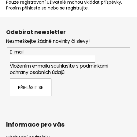
Pouze registrovaní uživatelé mohou vkládat příspěvky.
Prosím
přihlaste se
nebo se
registrujte
.
Z
á
Odebírat newsletter
p
Nezmeškejte žádné novinky či slevy!
a
t
E-mail
í
Vložením e-mailu souhlasíte s
podmínkami
ochrany osobních údajů
PŘIHLÁSIT SE
Informace pro vás